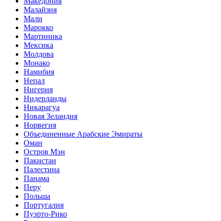
Македония
Малайзия
Мали
Марокко
Мартиника
Мексика
Молдова
Монако
Намибия
Непал
Нигерия
Нидерланды
Никарагуа
Новая Зеландия
Норвегия
Объединенные Арабские Эмираты
Оман
Остров Мэн
Пакистан
Палестина
Панама
Перу
Польша
Португалия
Пуэрто-Рико