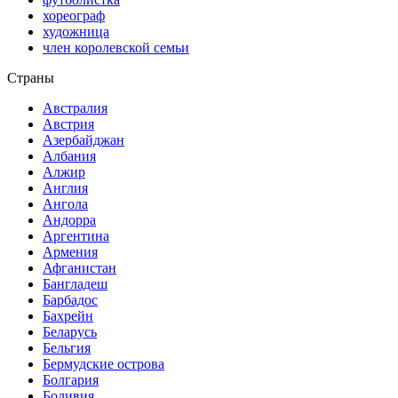
хореограф
художница
член королевской семьи
Страны
Австралия
Австрия
Азербайджан
Албания
Алжир
Англия
Ангола
Андорра
Аргентина
Армения
Афганистан
Бангладеш
Барбадос
Бахрейн
Беларусь
Бельгия
Бермудские острова
Болгария
Боливия