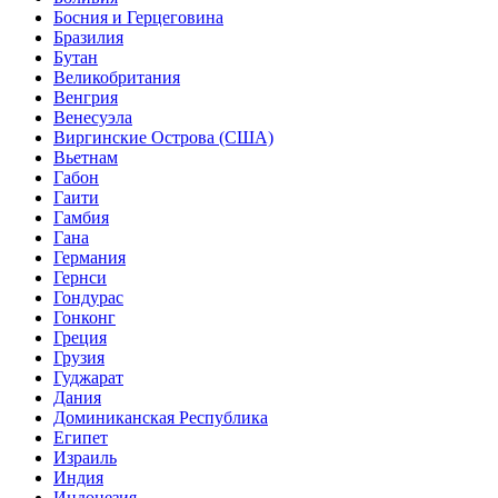
Босния и Герцеговина
Бразилия
Бутан
Великобритания
Венгрия
Венесуэла
Виргинские Острова (США)
Вьетнам
Габон
Гаити
Гамбия
Гана
Германия
Гернси
Гондурас
Гонконг
Греция
Грузия
Гуджарат
Дания
Доминиканская Республика
Египет
Израиль
Индия
Индонезия