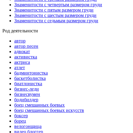
Знаменитости с четвертым размером груди
Знаменитости с пятым размером груди
Знаменитости с шестым размером груди
Знаменитости с седьмым размером груди
Род деятельности
автор
автор песен
адвокат
активистка
актриса
атлет
бадминтонистка
баскетболистка
биатлонистка
бизнес-леди
бизнесвумен
бодибилдер
боец смешанных боевых
боец смешанных боевых искусств
боксер
борец
велогонщица
видео блоггер