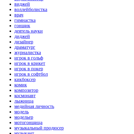
виджей
воллейболистка
врач
гимнастка
гонщик
деятель науки
диджей
дизайнер
драматург
журналистка
игрок в гольф
игрок в крикет
игрок в покер
игрок в софтбол
кикбоксер
комик
композитор
космонавт
лыжница
медийная личность
модель
модельер
мотогонщица
музыкальный продюсер
музыкант