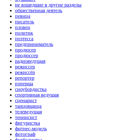
не вошедшие в другие разделы
общественная деятель
певица
писатель
пловец
политик
поэтесса
предприниматель
продюсер
продюссер
радиоведущая
режиссер
режиссёр
репортер
рэперша
сноубордистка
спортивная ведущая
сценарист
танцовщица
телеведущая
теннисист
фигуристка
фитнес-модель
фотограф
футболистка