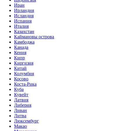
Иран
Ирландия
Исландия
Испания
Италия
Казахстан
Каймановы острова
Камбоджа
Канада
Кения
Кипр
Киргизия
Китай
Колумбия
Косово
Коста-Рика
Куба
Кувейт
Латвия
Либерия
Ливан
Литва
Люксембург
Макао