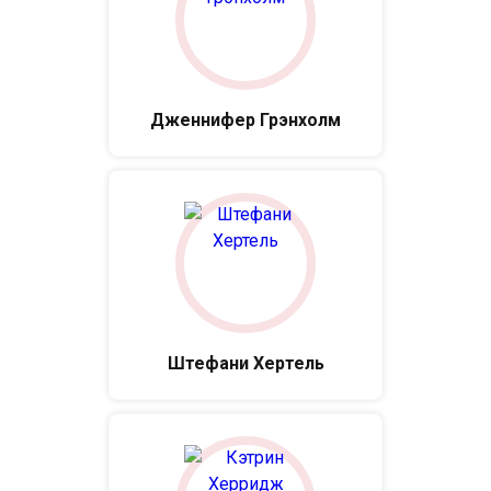
Дженнифер Грэнхолм
Штефани Хертель