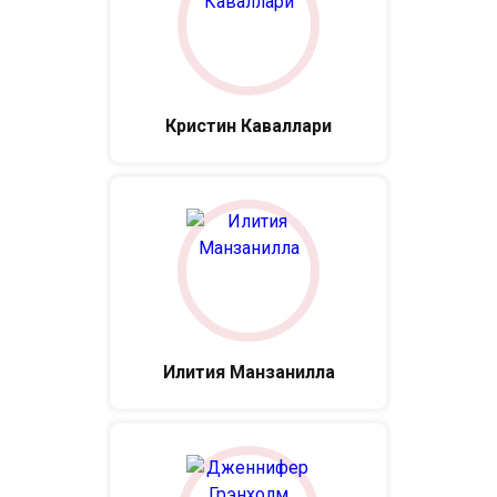
Кристин Каваллари
Илития Манзанилла