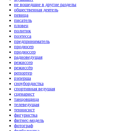
не вошедшие в другие разделы
общественная деятель
певица
писатель
пловец
политик
поэтесса
предприниматель
продюсер
продюссер
радиоведущая
режиссер
режиссёр
репортер
рэперша
сноубордистка
спортивная ведущая
сценарист
танцовщица
телеведущая
теннисист
фигуристка
фитнес-модель
фотограф
футболистка