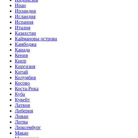
Иран
Ирландия
Исландия
Испания
Италия
Казахстан
Каймановы острова
Камбоджа
Канада
Кения
Кипр
Киргизия
Китай
Колумбия
Косово
Коста-Рика
Куба
Кувейт
Латвия
Либерия
Ливан
Литва
Люксембург
Макао