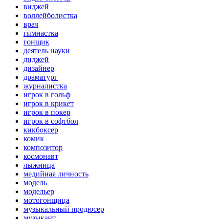
виджей
воллейболистка
врач
гимнастка
гонщик
деятель науки
диджей
дизайнер
драматург
журналистка
игрок в гольф
игрок в крикет
игрок в покер
игрок в софтбол
кикбоксер
комик
композитор
космонавт
лыжница
медийная личность
модель
модельер
мотогонщица
музыкальный продюсер
музыкант