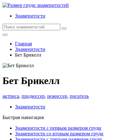
Знаменитости
Главная
Знаменитости
Бет Брикелл
Бет Брикелл
актриса
,
продюссер
,
режиссер
,
писатель
Знаменитости
Быстрая навигация
Знаменитости с первым размером груди
Знаменитости со вторым размером груди
Знаменитости с третьим размером груди