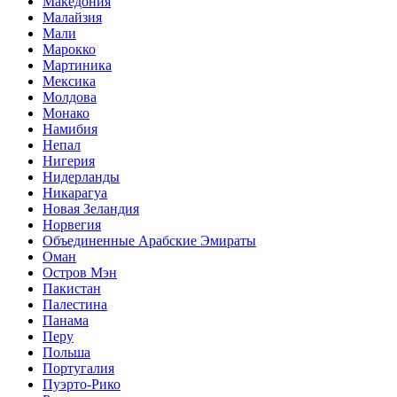
Македония
Малайзия
Мали
Марокко
Мартиника
Мексика
Молдова
Монако
Намибия
Непал
Нигерия
Нидерланды
Никарагуа
Новая Зеландия
Норвегия
Объединенные Арабские Эмираты
Оман
Остров Мэн
Пакистан
Палестина
Панама
Перу
Польша
Португалия
Пуэрто-Рико