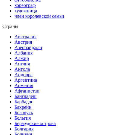
хореограф
художница
член королевской семьи
Страны
Австралия
Австрия
Азербайджан
Албания
Алжир
Англия
Ангола
Андорра
Аргентина
Армения
Афганистан
Бангладеш
Барбадос
Бахрейн
Беларусь
Бельгия
Бермудские острова
Болгария
Боливия