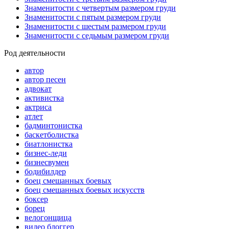
Знаменитости с четвертым размером груди
Знаменитости с пятым размером груди
Знаменитости с шестым размером груди
Знаменитости с седьмым размером груди
Род деятельности
автор
автор песен
адвокат
активистка
актриса
атлет
бадминтонистка
баскетболистка
биатлонистка
бизнес-леди
бизнесвумен
бодибилдер
боец смешанных боевых
боец смешанных боевых искусств
боксер
борец
велогонщица
видео блоггер