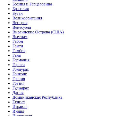
Босния и Герцеговина
Бразилия
Бутан
Великобритания
Венгрия
Венесуэла
Виргинские Острова (США)
Вьетнам
Габон
Гаити
Гамбия
Гана
Германия
Гернси
Гондурас
Гонконг
Греция
Грузия
Гуджарат
Дания
Доминиканская Республика
Египет
Израиль
Индия
Индонезия