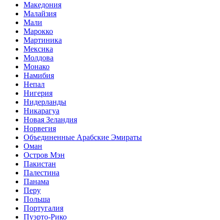
Македония
Малайзия
Мали
Марокко
Мартиника
Мексика
Молдова
Монако
Намибия
Непал
Нигерия
Нидерланды
Никарагуа
Новая Зеландия
Норвегия
Объединенные Арабские Эмираты
Оман
Остров Мэн
Пакистан
Палестина
Панама
Перу
Польша
Португалия
Пуэрто-Рико