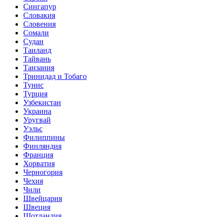
Сингапур
Словакия
Словения
Сомали
Судан
Таиланд
Тайвань
Танзания
Тринидад и Тобаго
Тунис
Турция
Узбекистан
Украина
Уругвай
Уэльс
Филиппины
Финляндия
Франция
Хорватия
Черногория
Чехия
Чили
Швейцария
Швеция
Шотландия