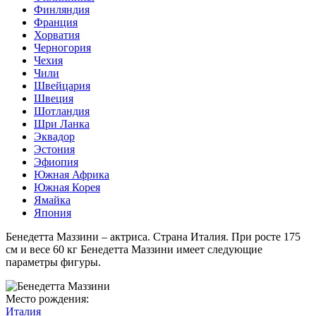
Финляндия
Франция
Хорватия
Черногория
Чехия
Чили
Швейцария
Швеция
Шотландия
Шри Ланка
Эквадор
Эстония
Эфиопия
Южная Африка
Южная Корея
Ямайка
Япония
Бенедетта Маззини – актриса. Страна Италия. При росте 175
см и весе 60 кг Бенедетта Маззини имеет следующие
параметры фигуры.
Место рождения:
Италия