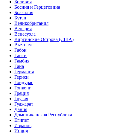
Боливия
Босния и Герцеговина
Бразилия
Бутан
Великобритания
Венгрия
Венесуэла
Виргинские Острова (США)
Вьетнам
Габон
Гаити
Гамбия
Гана
Германия
Гернси
Гондурас
Гонконг
Греция
Грузия
Гуджарат
Дания
Доминиканская Республика
Египет
Израиль
Индия