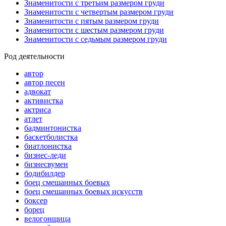
Знаменитости с третьим размером груди
Знаменитости с четвертым размером груди
Знаменитости с пятым размером груди
Знаменитости с шестым размером груди
Знаменитости с седьмым размером груди
Род деятельности
автор
автор песен
адвокат
активистка
актриса
атлет
бадминтонистка
баскетболистка
биатлонистка
бизнес-леди
бизнесвумен
бодибилдер
боец смешанных боевых
боец смешанных боевых искусств
боксер
борец
велогонщица