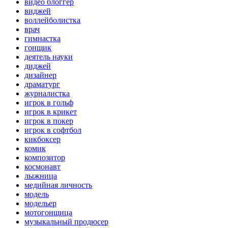
видео блоггер
виджей
воллейболистка
врач
гимнастка
гонщик
деятель науки
диджей
дизайнер
драматург
журналистка
игрок в гольф
игрок в крикет
игрок в покер
игрок в софтбол
кикбоксер
комик
композитор
космонавт
лыжница
медийная личность
модель
модельер
мотогонщица
музыкальный продюсер