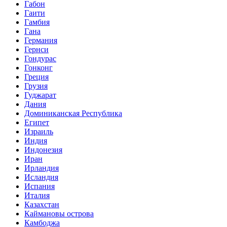
Габон
Гаити
Гамбия
Гана
Германия
Гернси
Гондурас
Гонконг
Греция
Грузия
Гуджарат
Дания
Доминиканская Республика
Египет
Израиль
Индия
Индонезия
Иран
Ирландия
Исландия
Испания
Италия
Казахстан
Каймановы острова
Камбоджа