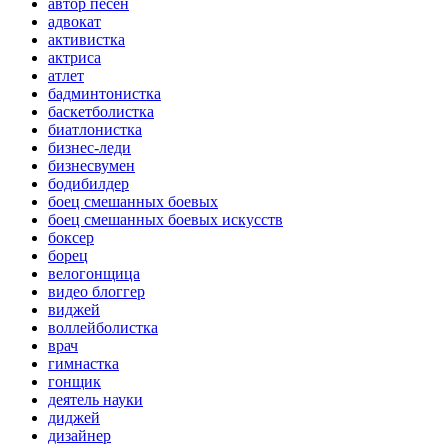
автор песен
адвокат
активистка
актриса
атлет
бадминтонистка
баскетболистка
биатлонистка
бизнес-леди
бизнесвумен
бодибилдер
боец смешанных боевых
боец смешанных боевых искусств
боксер
борец
велогонщица
видео блоггер
виджей
воллейболистка
врач
гимнастка
гонщик
деятель науки
диджей
дизайнер