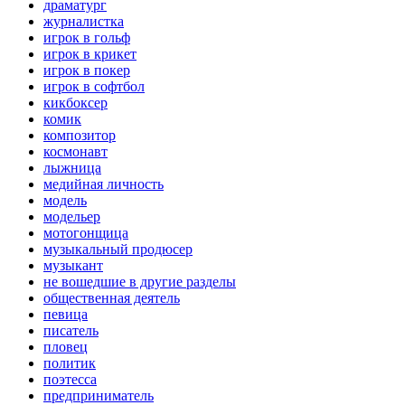
драматург
журналистка
игрок в гольф
игрок в крикет
игрок в покер
игрок в софтбол
кикбоксер
комик
композитор
космонавт
лыжница
медийная личность
модель
модельер
мотогонщица
музыкальный продюсер
музыкант
не вошедшие в другие разделы
общественная деятель
певица
писатель
пловец
политик
поэтесса
предприниматель