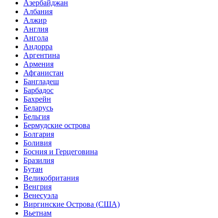
Азербайджан
Албания
Алжир
Англия
Ангола
Андорра
Аргентина
Армения
Афганистан
Бангладеш
Барбадос
Бахрейн
Беларусь
Бельгия
Бермудские острова
Болгария
Боливия
Босния и Герцеговина
Бразилия
Бутан
Великобритания
Венгрия
Венесуэла
Виргинские Острова (США)
Вьетнам