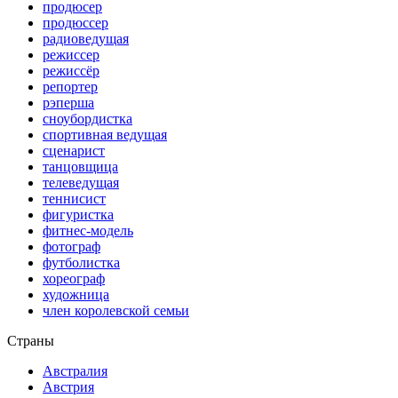
продюсер
продюссер
радиоведущая
режиссер
режиссёр
репортер
рэперша
сноубордистка
спортивная ведущая
сценарист
танцовщица
телеведущая
теннисист
фигуристка
фитнес-модель
фотограф
футболистка
хореограф
художница
член королевской семьи
Страны
Австралия
Австрия