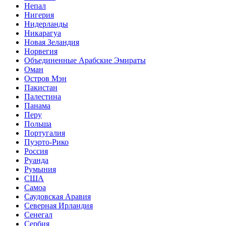
Непал
Нигерия
Нидерланды
Никарагуа
Новая Зеландия
Норвегия
Объединенные Арабские Эмираты
Оман
Остров Мэн
Пакистан
Палестина
Панама
Перу
Польша
Португалия
Пуэрто-Рико
Россия
Руанда
Румыния
США
Самоа
Саудовская Аравия
Северная Ирландия
Сенегал
Сербия