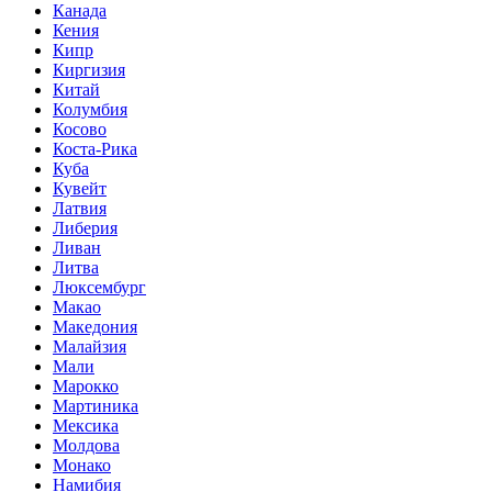
Канада
Кения
Кипр
Киргизия
Китай
Колумбия
Косово
Коста-Рика
Куба
Кувейт
Латвия
Либерия
Ливан
Литва
Люксембург
Макао
Македония
Малайзия
Мали
Марокко
Мартиника
Мексика
Молдова
Монако
Намибия