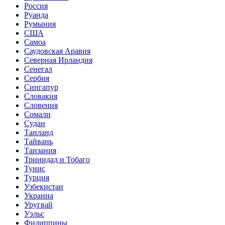
Россия
Руанда
Румыния
США
Самоа
Саудовская Аравия
Северная Ирландия
Сенегал
Сербия
Сингапур
Словакия
Словения
Сомали
Судан
Таиланд
Тайвань
Танзания
Тринидад и Тобаго
Тунис
Турция
Узбекистан
Украина
Уругвай
Уэльс
Филиппины