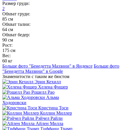
Размер груди:
2
Обхват груди:
85 см
Обхват талии:
64 см
Обхват бедер:
90 см
Рост:
175 см
Вес:
60 кг
Больше фото "Бенедетта Маззини" в Яндексе
Больше фото
"Бенедетта Маззини" в Google
Знаменитости с таким же бюстом
Эрин Кехилл
Хелена Фишер
Рошелл Рао
Альма
Ходоровски
Кристина Тоси
Коллин Миллер
Рэйчел Райли
Айлен Милла
Тиффани Трамп