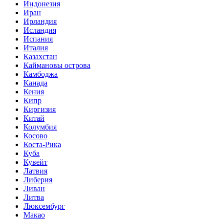
Индонезия
Иран
Ирландия
Исландия
Испания
Италия
Казахстан
Каймановы острова
Камбоджа
Канада
Кения
Кипр
Киргизия
Китай
Колумбия
Косово
Коста-Рика
Куба
Кувейт
Латвия
Либерия
Ливан
Литва
Люксембург
Макао