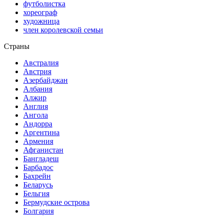
футболистка
хореограф
художница
член королевской семьи
Страны
Австралия
Австрия
Азербайджан
Албания
Алжир
Англия
Ангола
Андорра
Аргентина
Армения
Афганистан
Бангладеш
Барбадос
Бахрейн
Беларусь
Бельгия
Бермудские острова
Болгария