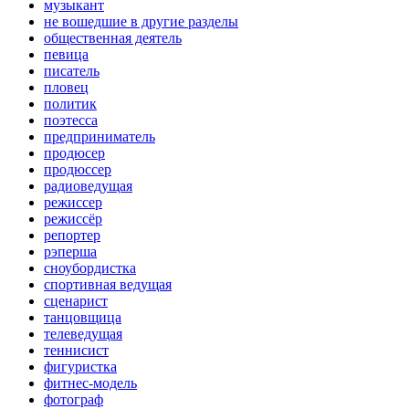
музыкант
не вошедшие в другие разделы
общественная деятель
певица
писатель
пловец
политик
поэтесса
предприниматель
продюсер
продюссер
радиоведущая
режиссер
режиссёр
репортер
рэперша
сноубордистка
спортивная ведущая
сценарист
танцовщица
телеведущая
теннисист
фигуристка
фитнес-модель
фотограф