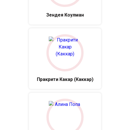
Зендея Коулман
Пракрити Какар (Каккар)