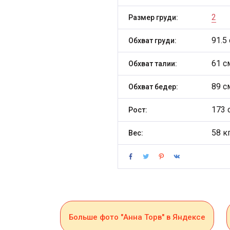
2
Размер груди:
91.5
Обхват груди:
61 с
Обхват талии:
89 с
Обхват бедер:
173 
Рост:
58 к
Вес:
Больше фото "Анна Торв" в Яндексе