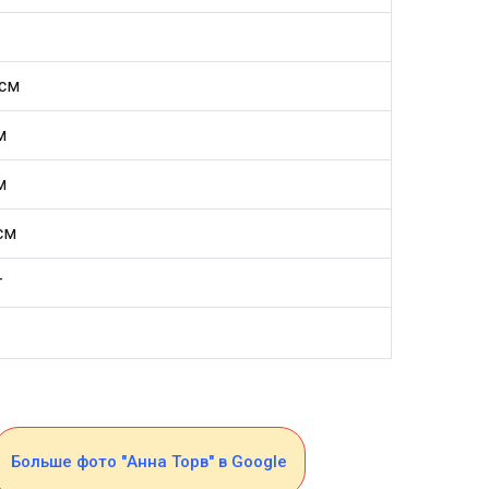
 см
м
м
см
г
Больше фото "Анна Торв" в Google