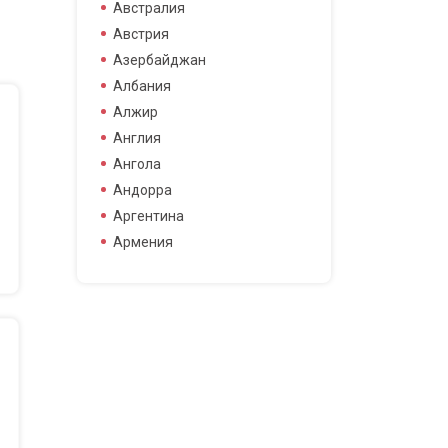
боец смешанных боевых
Австралия
боец смешанных боевых
Австрия
искусств
Азербайджан
боксер
Албания
борец
Алжир
велогонщица
Англия
видео блоггер
Ангола
виджей
Андорра
воллейболистка
Аргентина
врач
Армения
гимнастка
Афганистан
гонщик
Бангладеш
деятель науки
Барбадос
диджей
Бахрейн
дизайнер
Беларусь
драматург
Бельгия
журналистка
Бермудские острова
игрок в гольф