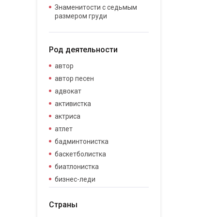
Знаменитости с седьмым
размером груди
Род деятельности
автор
автор песен
адвокат
активистка
актриса
атлет
бадминтонистка
баскетболистка
биатлонистка
бизнес-леди
бизнесвумен
Страны
бодибилдер