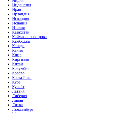
Индия
Индонезия
Иран
Ирландия
Исландия
Испания
Италия
Казахстан
Каймановы острова
Камбоджа
Канада
Кения
Кипр
Киргизия
Китай
Колумбия
Косово
Коста-Рика
Куба
Кувейт
Латвия
Либерия
Ливан
Литва
Люксембург