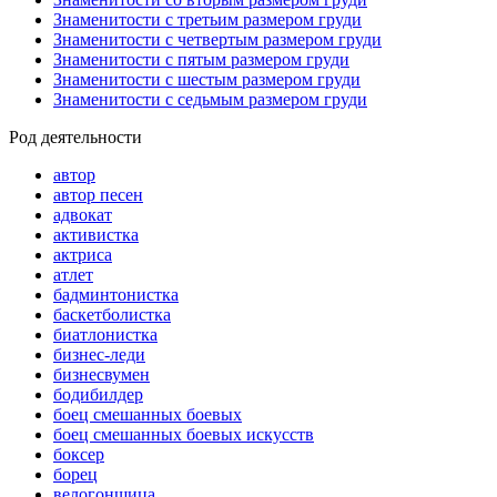
Знаменитости с третьим размером груди
Знаменитости с четвертым размером груди
Знаменитости с пятым размером груди
Знаменитости с шестым размером груди
Знаменитости с седьмым размером груди
Род деятельности
автор
автор песен
адвокат
активистка
актриса
атлет
бадминтонистка
баскетболистка
биатлонистка
бизнес-леди
бизнесвумен
бодибилдер
боец смешанных боевых
боец смешанных боевых искусств
боксер
борец
велогонщица