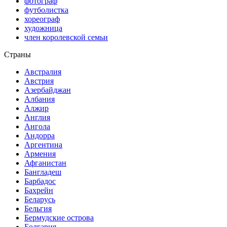
фотограф
футболистка
хореограф
художница
член королевской семьи
Страны
Австралия
Австрия
Азербайджан
Албания
Алжир
Англия
Ангола
Андорра
Аргентина
Армения
Афганистан
Бангладеш
Барбадос
Бахрейн
Беларусь
Бельгия
Бермудские острова
Болгария