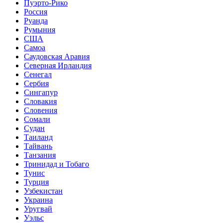
Пуэрто-Рико
Россия
Руанда
Румыния
США
Самоа
Саудовская Аравия
Северная Ирландия
Сенегал
Сербия
Сингапур
Словакия
Словения
Сомали
Судан
Таиланд
Тайвань
Танзания
Тринидад и Тобаго
Тунис
Турция
Узбекистан
Украина
Уругвай
Уэльс