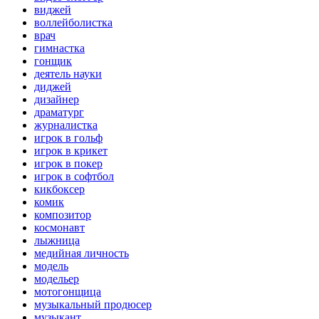
виджей
воллейболистка
врач
гимнастка
гонщик
деятель науки
диджей
дизайнер
драматург
журналистка
игрок в гольф
игрок в крикет
игрок в покер
игрок в софтбол
кикбоксер
комик
композитор
космонавт
лыжница
медийная личность
модель
модельер
мотогонщица
музыкальный продюсер
музыкант