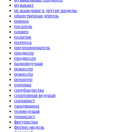
музыкант
не вошедшие в другие разделы
общественная деятель
певица
писатель
пловец
политик
поэтесса
предприниматель
продюсер
продюссер
радиоведущая
режиссер
режиссёр
репортер
рэперша
сноубордистка
спортивная ведущая
сценарист
танцовщица
телеведущая
теннисист
фигуристка
фитнес-модель