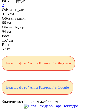
Размер груди:
2
Обхват груди:
91.5 см
Обхват талии:
66 см
Обхват бедер:
94 см
Рост:
157 см
Вес:
57 кг
Больше фото "Анна Кламски" в Яндексе
Больше фото "Анна Кламски" в Google
Знаменитости с таким же бюстом
Сара Эскудеро