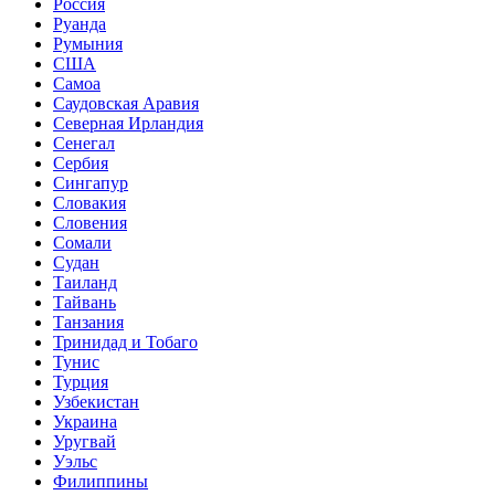
Россия
Руанда
Румыния
США
Самоа
Саудовская Аравия
Северная Ирландия
Сенегал
Сербия
Сингапур
Словакия
Словения
Сомали
Судан
Таиланд
Тайвань
Танзания
Тринидад и Тобаго
Тунис
Турция
Узбекистан
Украина
Уругвай
Уэльс
Филиппины