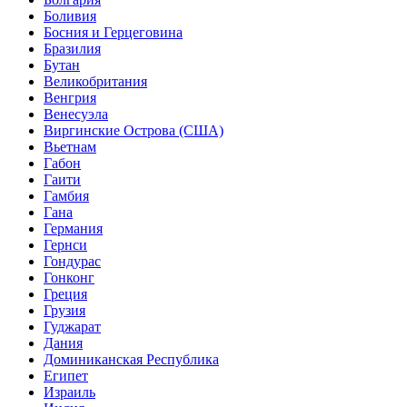
Боливия
Босния и Герцеговина
Бразилия
Бутан
Великобритания
Венгрия
Венесуэла
Виргинские Острова (США)
Вьетнам
Габон
Гаити
Гамбия
Гана
Германия
Гернси
Гондурас
Гонконг
Греция
Грузия
Гуджарат
Дания
Доминиканская Республика
Египет
Израиль