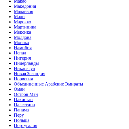
Макао
Македония
Малайзия
Мали
Марокко
Мартиника
Мексика
Молдова
Монако
Намибия
Непал
Нигерия
Нидерланды
Никарагуа
Новая Зеландия
Норвегия
Объединенные Арабские Эмираты
Оман
Остров Мэн
Пакистан
Палестина
Панама
Перу
Польша
Португалия