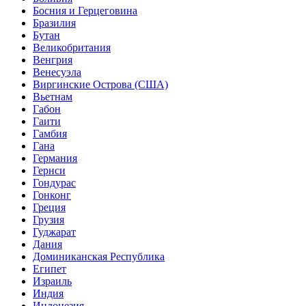
Босния и Герцеговина
Бразилия
Бутан
Великобритания
Венгрия
Венесуэла
Виргинские Острова (США)
Вьетнам
Габон
Гаити
Гамбия
Гана
Германия
Гернси
Гондурас
Гонконг
Греция
Грузия
Гуджарат
Дания
Доминиканская Республика
Египет
Израиль
Индия
Индонезия