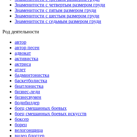
Знаменитости с четвертым размером груди
Знаменитости с пятым размером груди
Знаменитости с шестым размером груди
Знаменитости с седьмым размером груди
Род деятельности
автор
автор песен
адвокат
активистка
актриса
атлет
бадминтонистка
баскетболистка
биатлонистка
бизнес-леди
бизнесвумен
бодибилдер
боец смешанных боевых
боец смешанных боевых искусств
боксер
борец
велогонщица
видео блоггер