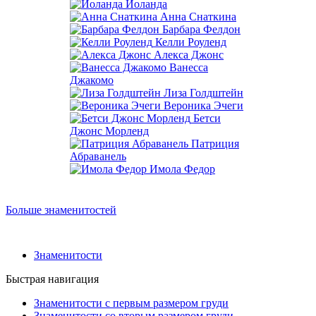
Иоланда
Анна Снаткина
Барбара Фелдон
Келли Роуленд
Алекса Джонс
Ванесса
Джакомо
Лиза Голдштейн
Вероника Эчеги
Бетси
Джонс Морленд
Патриция
Абраванель
Имола Федор
Больше знаменитостей
Знаменитости
Быстрая навигация
Знаменитости с первым размером груди
Знаменитости со вторым размером груди