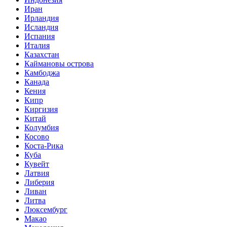
Иран
Ирландия
Исландия
Испания
Италия
Казахстан
Каймановы острова
Камбоджа
Канада
Кения
Кипр
Киргизия
Китай
Колумбия
Косово
Коста-Рика
Куба
Кувейт
Латвия
Либерия
Ливан
Литва
Люксембург
Макао