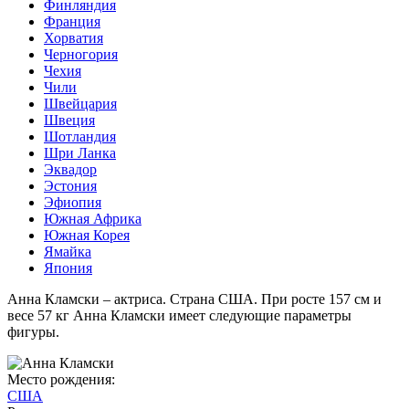
Финляндия
Франция
Хорватия
Черногория
Чехия
Чили
Швейцария
Швеция
Шотландия
Шри Ланка
Эквадор
Эстония
Эфиопия
Южная Африка
Южная Корея
Ямайка
Япония
Анна Кламски – актриса. Страна США. При росте 157 см и
весе 57 кг Анна Кламски имеет следующие параметры
фигуры.
Место рождения:
США