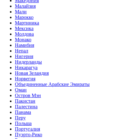
Македония
Малайзия
Мали
Марокко
Мартиника
Мексика
Молдова
Монако
Намибия
Непал
Нигерия
Нидерланды
Никарагуа
Новая Зеландия
Норвегия
Объединенные Арабские Эмираты
Оман
Остров Мэн
Пакистан
Палестина
Панама
Перу
Польша
Португалия
Пуэрто-Рико