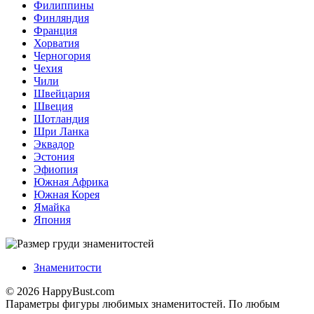
Филиппины
Финляндия
Франция
Хорватия
Черногория
Чехия
Чили
Швейцария
Швеция
Шотландия
Шри Ланка
Эквадор
Эстония
Эфиопия
Южная Африка
Южная Корея
Ямайка
Япония
Знаменитости
© 2026 HappyBust.com
Параметры фигуры любимых знаменитостей. По любым