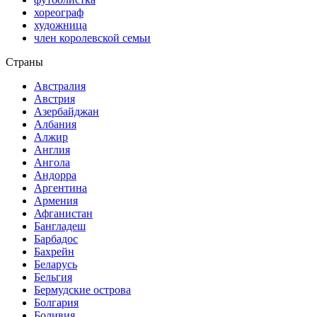
хореограф
художница
член королевской семьи
Страны
Австралия
Австрия
Азербайджан
Албания
Алжир
Англия
Ангола
Андорра
Аргентина
Армения
Афганистан
Бангладеш
Барбадос
Бахрейн
Беларусь
Бельгия
Бермудские острова
Болгария
Боливия