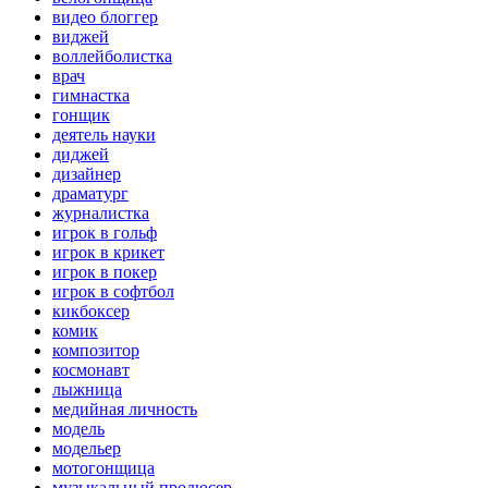
видео блоггер
виджей
воллейболистка
врач
гимнастка
гонщик
деятель науки
диджей
дизайнер
драматург
журналистка
игрок в гольф
игрок в крикет
игрок в покер
игрок в софтбол
кикбоксер
комик
композитор
космонавт
лыжница
медийная личность
модель
модельер
мотогонщица
музыкальный продюсер