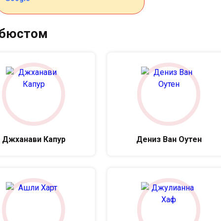
 бюстом
Джханави Капур
Дениз Ван Оутен