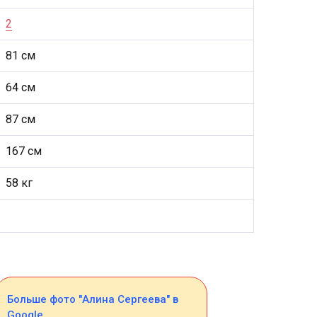
2
81 см
64 см
87 см
167 см
58 кг
Больше фото "Алина Сергеева" в
Google