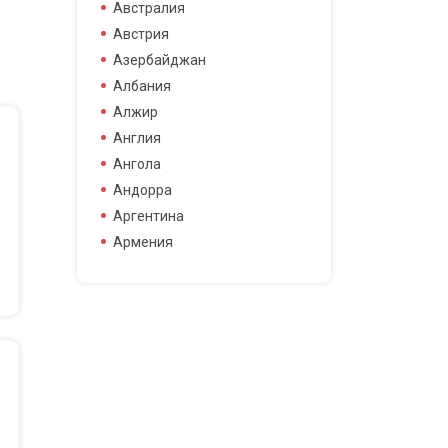
боец смешанных боевых
Австралия
боец смешанных боевых
Австрия
искусств
Азербайджан
боксер
Албания
борец
Алжир
велогонщица
Англия
видео блоггер
Ангола
виджей
Андорра
воллейболистка
Аргентина
врач
Армения
гимнастка
Афганистан
гонщик
Бангладеш
деятель науки
Барбадос
диджей
Бахрейн
дизайнер
Беларусь
драматург
Бельгия
журналистка
Бермудские острова
игрок в гольф