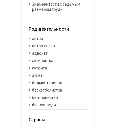
Знаменитости с седьмым
размером груди
Род деятельности
автор
автор песен
адвокат
активистка
актриса
атлет
бадминтонистка
баскетболистка
биатлонистка
бизнес-леди
бизнесвумен
Страны
бодибилдер