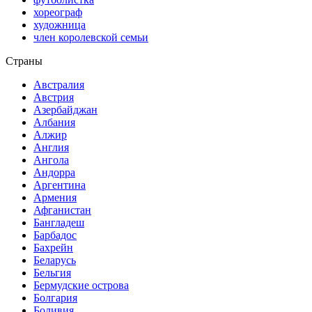
хореограф
художница
член королевской семьи
Страны
Австралия
Австрия
Азербайджан
Албания
Алжир
Англия
Ангола
Андорра
Аргентина
Армения
Афганистан
Бангладеш
Барбадос
Бахрейн
Беларусь
Бельгия
Бермудские острова
Болгария
Боливия