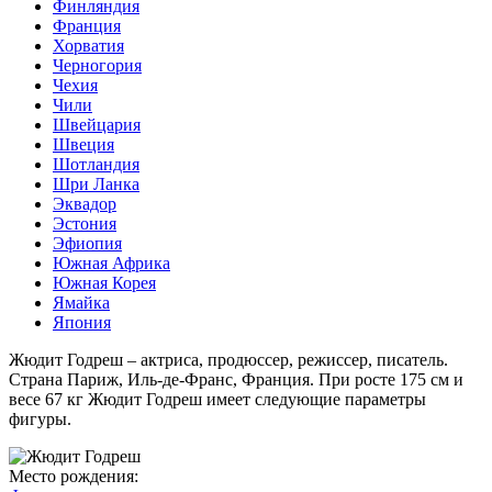
Финляндия
Франция
Хорватия
Черногория
Чехия
Чили
Швейцария
Швеция
Шотландия
Шри Ланка
Эквадор
Эстония
Эфиопия
Южная Африка
Южная Корея
Ямайка
Япония
Жюдит Годреш – актриса, продюссер, режиссер, писатель.
Страна Париж, Иль-де-Франс, Франция. При росте 175 см и
весе 67 кг Жюдит Годреш имеет следующие параметры
фигуры.
Место рождения: