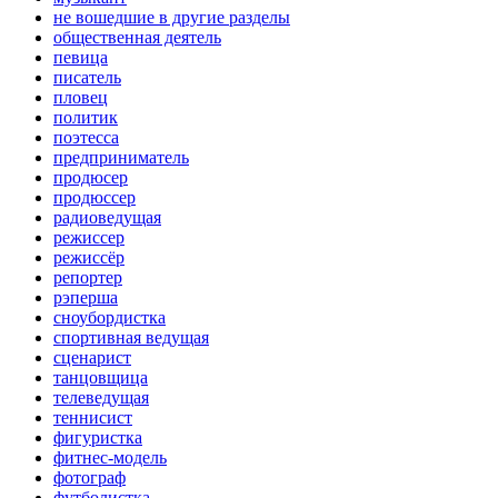
не вошедшие в другие разделы
общественная деятель
певица
писатель
пловец
политик
поэтесса
предприниматель
продюсер
продюссер
радиоведущая
режиссер
режиссёр
репортер
рэперша
сноубордистка
спортивная ведущая
сценарист
танцовщица
телеведущая
теннисист
фигуристка
фитнес-модель
фотограф
футболистка