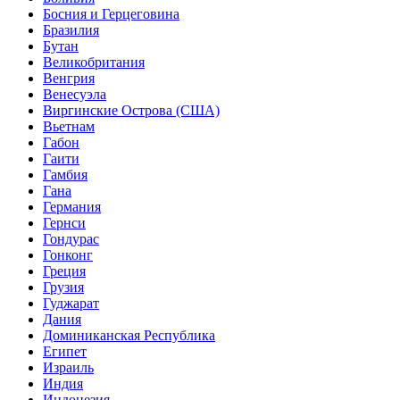
Босния и Герцеговина
Бразилия
Бутан
Великобритания
Венгрия
Венесуэла
Виргинские Острова (США)
Вьетнам
Габон
Гаити
Гамбия
Гана
Германия
Гернси
Гондурас
Гонконг
Греция
Грузия
Гуджарат
Дания
Доминиканская Республика
Египет
Израиль
Индия
Индонезия