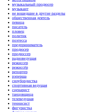
музыкальный продюсер
музыкант
не вошедшие в другие разделы
общественная деятель
певица
писатель
пловец
политик
поэтесса
предприниматель
продюсер
продюссер
радиоведущая
режиссер
режиссёр
репортер
рэперша
сноубордистка
спортивная ведущая
сценарист
танцовщица
телеведущая
теннисист
фигуристка