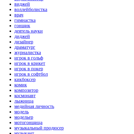
виджей
воллейболистка
врач
гимнастка
гонщик
деятель науки
диджей
дизайнер
драматург
журналистка
игрок в гольф
игрок в крикет
игрок в покер
игрок в софтбол
кикбоксер
комик
композитор
космонавт
лыжница
медийная личность
модель
модельер
мотогонщица
музыкальный продюсер
музыкант