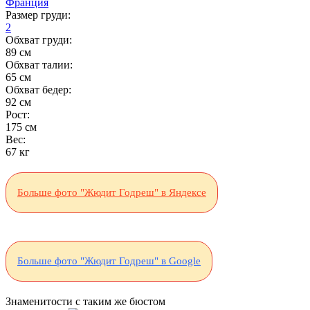
Франция
Размер груди:
2
Обхват груди:
89 см
Обхват талии:
65 см
Обхват бедер:
92 см
Рост:
175 см
Вес:
67 кг
Больше фото "Жюдит Годреш" в Яндексе
Больше фото "Жюдит Годреш" в Google
Знаменитости с таким же бюстом