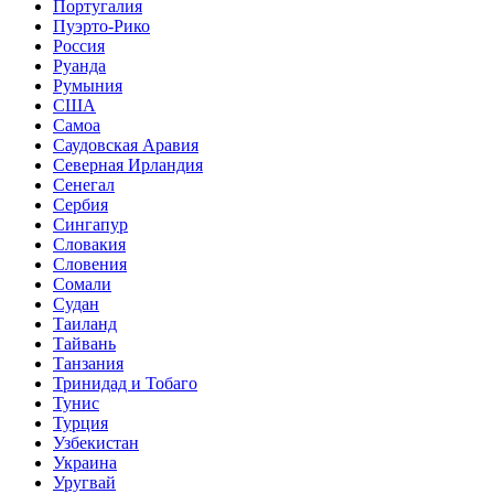
Португалия
Пуэрто-Рико
Россия
Руанда
Румыния
США
Самоа
Саудовская Аравия
Северная Ирландия
Сенегал
Сербия
Сингапур
Словакия
Словения
Сомали
Судан
Таиланд
Тайвань
Танзания
Тринидад и Тобаго
Тунис
Турция
Узбекистан
Украина
Уругвай