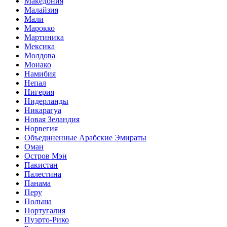
Македония
Малайзия
Мали
Марокко
Мартиника
Мексика
Молдова
Монако
Намибия
Непал
Нигерия
Нидерланды
Никарагуа
Новая Зеландия
Норвегия
Объединенные Арабские Эмираты
Оман
Остров Мэн
Пакистан
Палестина
Панама
Перу
Польша
Португалия
Пуэрто-Рико