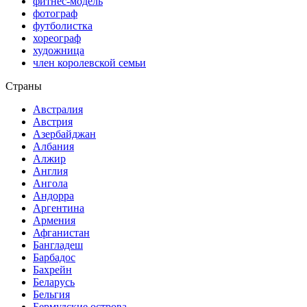
фитнес-модель
фотограф
футболистка
хореограф
художница
член королевской семьи
Страны
Австралия
Австрия
Азербайджан
Албания
Алжир
Англия
Ангола
Андорра
Аргентина
Армения
Афганистан
Бангладеш
Барбадос
Бахрейн
Беларусь
Бельгия
Бермудские острова