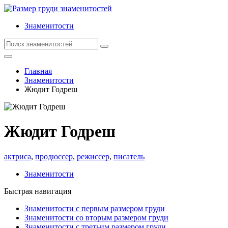
Знаменитости
Главная
Знаменитости
Жюдит Годреш
Жюдит Годреш
актриса
,
продюссер
,
режиссер
,
писатель
Знаменитости
Быстрая навигация
Знаменитости с первым размером груди
Знаменитости со вторым размером груди
Знаменитости с третьим размером груди