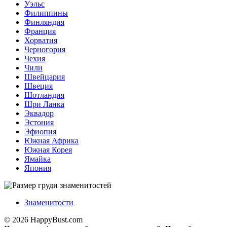
Уэльс
Филиппины
Финляндия
Франция
Хорватия
Черногория
Чехия
Чили
Швейцария
Швеция
Шотландия
Шри Ланка
Эквадор
Эстония
Эфиопия
Южная Африка
Южная Корея
Ямайка
Япония
Знаменитости
© 2026 HappyBust.com