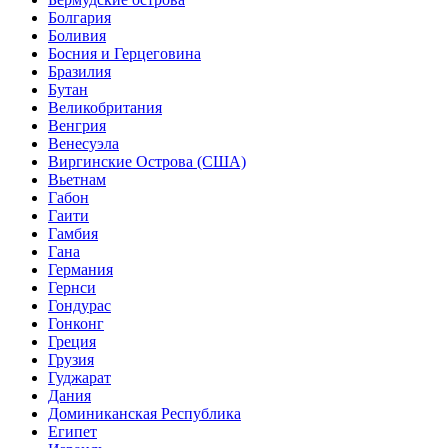
Болгария
Боливия
Босния и Герцеговина
Бразилия
Бутан
Великобритания
Венгрия
Венесуэла
Виргинские Острова (США)
Вьетнам
Габон
Гаити
Гамбия
Гана
Германия
Гернси
Гондурас
Гонконг
Греция
Грузия
Гуджарат
Дания
Доминиканская Республика
Египет