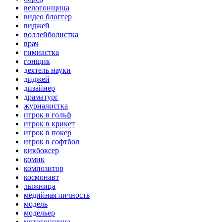
велогонщица
видео блоггер
виджей
воллейболистка
врач
гимнастка
гонщик
деятель науки
диджей
дизайнер
драматург
журналистка
игрок в гольф
игрок в крикет
игрок в покер
игрок в софтбол
кикбоксер
комик
композитор
космонавт
лыжница
медийная личность
модель
модельер
мотогонщица