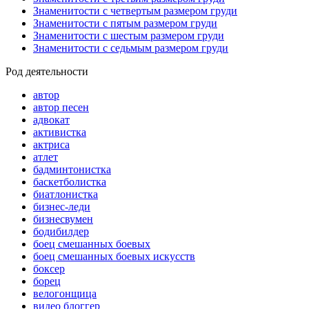
Знаменитости с четвертым размером груди
Знаменитости с пятым размером груди
Знаменитости с шестым размером груди
Знаменитости с седьмым размером груди
Род деятельности
автор
автор песен
адвокат
активистка
актриса
атлет
бадминтонистка
баскетболистка
биатлонистка
бизнес-леди
бизнесвумен
бодибилдер
боец смешанных боевых
боец смешанных боевых искусств
боксер
борец
велогонщица
видео блоггер