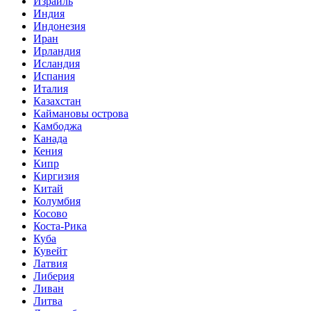
Израиль
Индия
Индонезия
Иран
Ирландия
Исландия
Испания
Италия
Казахстан
Каймановы острова
Камбоджа
Канада
Кения
Кипр
Киргизия
Китай
Колумбия
Косово
Коста-Рика
Куба
Кувейт
Латвия
Либерия
Ливан
Литва