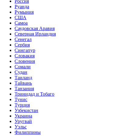
Россия
Руанда
Румыния
США
Самоа
Саудовская Аравия
Северная Ирландия
Сенегал
Сербия
Сингапур
Словакия
Словения
Сомали
Судан
Таиланд
Тайвань
Танзания
Тринидад и Тобаго
Тунис
Турция
Узбекистан
Украина
Уругвай
Уэльс
Филиппины