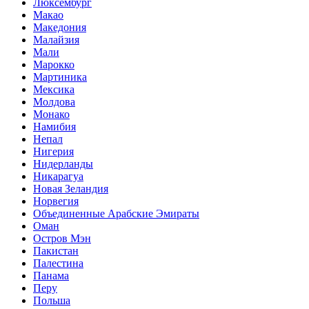
Люксембург
Макао
Македония
Малайзия
Мали
Марокко
Мартиника
Мексика
Молдова
Монако
Намибия
Непал
Нигерия
Нидерланды
Никарагуа
Новая Зеландия
Норвегия
Объединенные Арабские Эмираты
Оман
Остров Мэн
Пакистан
Палестина
Панама
Перу
Польша