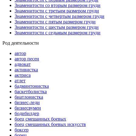
Знаменитости со вторым размером груди
Знаменитости с третьим размером груди
Знаменитости с четвертым размером груди
Знаменитости с пятым размером груди
Знаменитости с шестым размером груди
Знаменитости с седьмым размером груди
Род деятельности
автор
автор песен
адвокат
активистка
актриса
атлет
бадминтонистка
баскетболистка
биатлонистка
бизнес-леди
бизнесвумен
бодибилдер
боец смешанных боевых
боец смешанных боевых искусств
боксер
борец