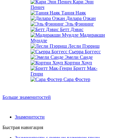
Кари Энн
Пенич
Тания Наяк
Дилара Озкан
Эль Фэннинг
Бетт Дэвис
Мадиракши
Мундле
Лесли Пэрриш
Сьерра Боггесс
Эмели Санде
Кортни Хоуп
Бритт Мак-
Генри
Сара Фостер
Больше знаменитостей
Знаменитости
Быстрая навигация
Знаменитости с первым размером груди