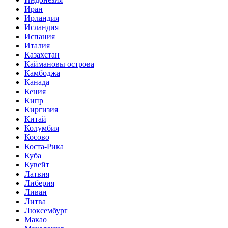
Иран
Ирландия
Исландия
Испания
Италия
Казахстан
Каймановы острова
Камбоджа
Канада
Кения
Кипр
Киргизия
Китай
Колумбия
Косово
Коста-Рика
Куба
Кувейт
Латвия
Либерия
Ливан
Литва
Люксембург
Макао