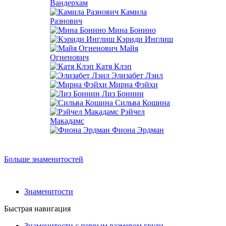
Вандерхам
Камила
Разнович
Мина Бонино
Кэриди Инглиш
Майя
Огненович
Катя Клэп
Элизабет Лэил
Мирна Фэйхи
Лиз Боннин
Сильва Кошина
Рэйчел
Макадамс
Фиона Эрдман
Больше знаменитостей
Знаменитости
Быстрая навигация
Знаменитости с первым размером груди