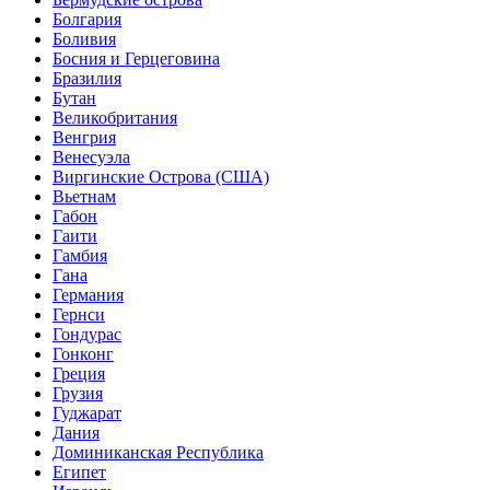
Болгария
Боливия
Босния и Герцеговина
Бразилия
Бутан
Великобритания
Венгрия
Венесуэла
Виргинские Острова (США)
Вьетнам
Габон
Гаити
Гамбия
Гана
Германия
Гернси
Гондурас
Гонконг
Греция
Грузия
Гуджарат
Дания
Доминиканская Республика
Египет