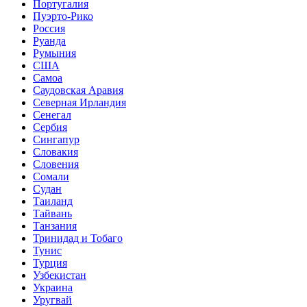
Португалия
Пуэрто-Рико
Россия
Руанда
Румыния
США
Самоа
Саудовская Аравия
Северная Ирландия
Сенегал
Сербия
Сингапур
Словакия
Словения
Сомали
Судан
Таиланд
Тайвань
Танзания
Тринидад и Тобаго
Тунис
Турция
Узбекистан
Украина
Уругвай