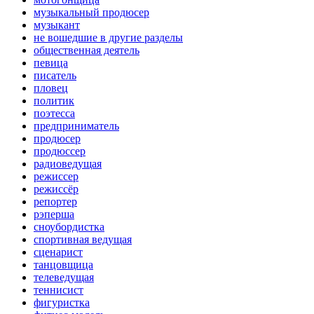
музыкальный продюсер
музыкант
не вошедшие в другие разделы
общественная деятель
певица
писатель
пловец
политик
поэтесса
предприниматель
продюсер
продюссер
радиоведущая
режиссер
режиссёр
репортер
рэперша
сноубордистка
спортивная ведущая
сценарист
танцовщица
телеведущая
теннисист
фигуристка