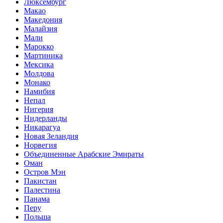
Люксембург
Макао
Македония
Малайзия
Мали
Марокко
Мартиника
Мексика
Молдова
Монако
Намибия
Непал
Нигерия
Нидерланды
Никарагуа
Новая Зеландия
Норвегия
Объединенные Арабские Эмираты
Оман
Остров Мэн
Пакистан
Палестина
Панама
Перу
Польша