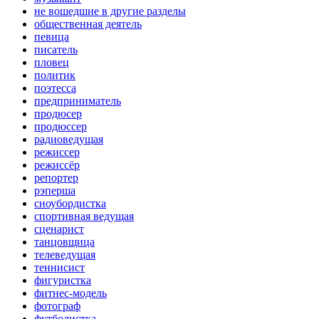
не вошедшие в другие разделы
общественная деятель
певица
писатель
пловец
политик
поэтесса
предприниматель
продюсер
продюссер
радиоведущая
режиссер
режиссёр
репортер
рэперша
сноубордистка
спортивная ведущая
сценарист
танцовщица
телеведущая
теннисист
фигуристка
фитнес-модель
фотограф
футболистка