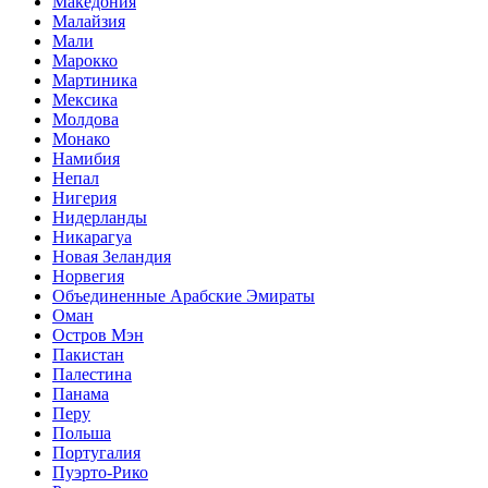
Македония
Малайзия
Мали
Марокко
Мартиника
Мексика
Молдова
Монако
Намибия
Непал
Нигерия
Нидерланды
Никарагуа
Новая Зеландия
Норвегия
Объединенные Арабские Эмираты
Оман
Остров Мэн
Пакистан
Палестина
Панама
Перу
Польша
Португалия
Пуэрто-Рико