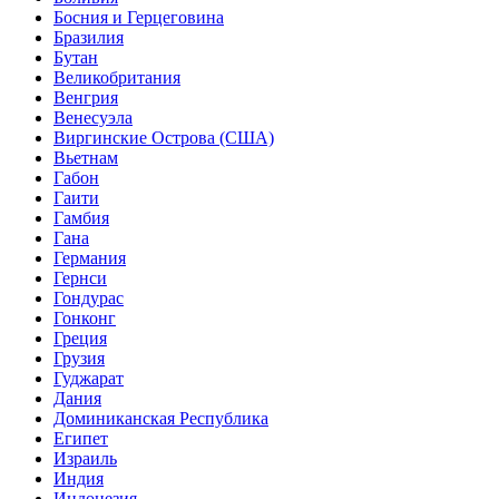
Босния и Герцеговина
Бразилия
Бутан
Великобритания
Венгрия
Венесуэла
Виргинские Острова (США)
Вьетнам
Габон
Гаити
Гамбия
Гана
Германия
Гернси
Гондурас
Гонконг
Греция
Грузия
Гуджарат
Дания
Доминиканская Республика
Египет
Израиль
Индия
Индонезия