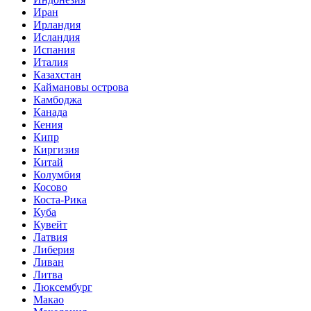
Иран
Ирландия
Исландия
Испания
Италия
Казахстан
Каймановы острова
Камбоджа
Канада
Кения
Кипр
Киргизия
Китай
Колумбия
Косово
Коста-Рика
Куба
Кувейт
Латвия
Либерия
Ливан
Литва
Люксембург
Макао