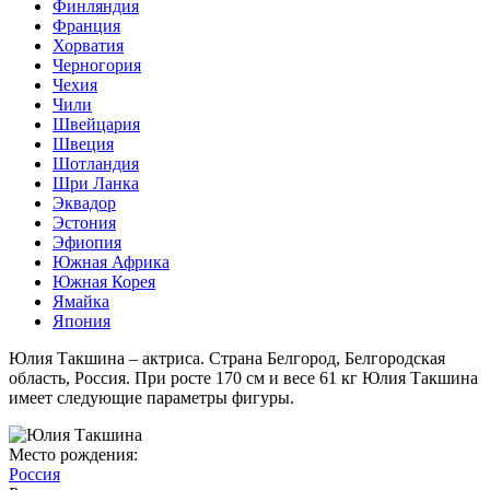
Финляндия
Франция
Хорватия
Черногория
Чехия
Чили
Швейцария
Швеция
Шотландия
Шри Ланка
Эквадор
Эстония
Эфиопия
Южная Африка
Южная Корея
Ямайка
Япония
Юлия Такшина – актриса. Страна Белгород, Белгородская
область, Россия. При росте 170 см и весе 61 кг Юлия Такшина
имеет следующие параметры фигуры.
Место рождения:
Россия