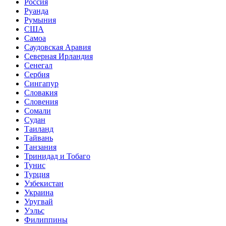
Россия
Руанда
Румыния
США
Самоа
Саудовская Аравия
Северная Ирландия
Сенегал
Сербия
Сингапур
Словакия
Словения
Сомали
Судан
Таиланд
Тайвань
Танзания
Тринидад и Тобаго
Тунис
Турция
Узбекистан
Украина
Уругвай
Уэльс
Филиппины