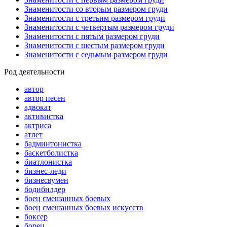
Знаменитости со вторым размером груди
Знаменитости с третьим размером груди
Знаменитости с четвертым размером груди
Знаменитости с пятым размером груди
Знаменитости с шестым размером груди
Знаменитости с седьмым размером груди
Род деятельности
автор
автор песен
адвокат
активистка
актриса
атлет
бадминтонистка
баскетболистка
биатлонистка
бизнес-леди
бизнесвумен
бодибилдер
боец смешанных боевых
боец смешанных боевых искусств
боксер
борец