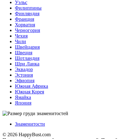
Уэльс
Филиппины
Финляндия
Франция
Хорватия
Черногория
Чехия
Чили
Швейцария
Швеция
Шотландия
Шри Ланка
Эквадор
Эстония
Эфиопия
Южная Африка
Южная Корея
Ямайка
Япония
Знаменитости
© 2026 HappyBust.com