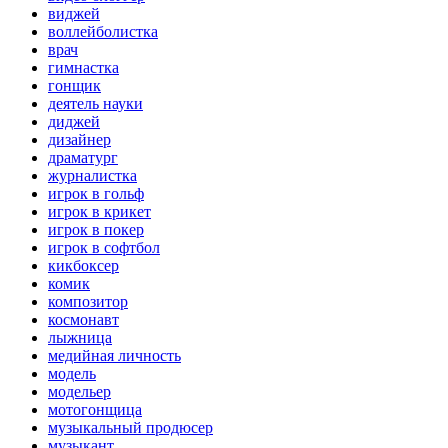
виджей
воллейболистка
врач
гимнастка
гонщик
деятель науки
диджей
дизайнер
драматург
журналистка
игрок в гольф
игрок в крикет
игрок в покер
игрок в софтбол
кикбоксер
комик
композитор
космонавт
лыжница
медийная личность
модель
модельер
мотогонщица
музыкальный продюсер
музыкант