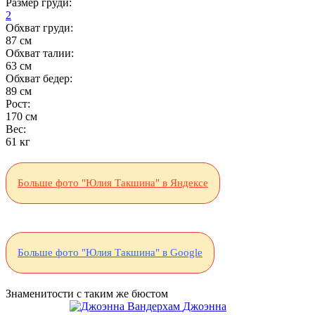
Размер груди:
2
Обхват груди:
87 см
Обхват талии:
63 см
Обхват бедер:
89 см
Рост:
170 см
Вес:
61 кг
Больше фото "Юлия Такшина" в Яндексе
Больше фото "Юлия Такшина" в Google
Знаменитости с таким же бюстом
Джоэнна