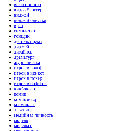
велогонщица
видео блоггер
виджей
воллейболистка
врач
гимнастка
гонщик
деятель науки
диджей
дизайнер
драматург
журналистка
игрок в гольф
игрок в крикет
игрок в покер
игрок в софтбол
кикбоксер
комик
композитор
космонавт
лыжница
медийная личность
модель
модельер
мотогонщица