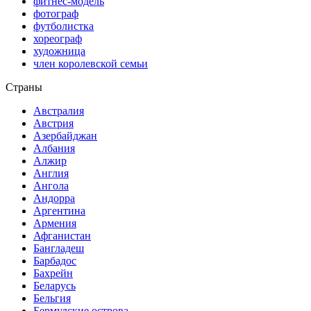
фитнес-модель
фотограф
футболистка
хореограф
художница
член королевской семьи
Страны
Австралия
Австрия
Азербайджан
Албания
Алжир
Англия
Ангола
Андорра
Аргентина
Армения
Афганистан
Бангладеш
Барбадос
Бахрейн
Беларусь
Бельгия
Бермудские острова