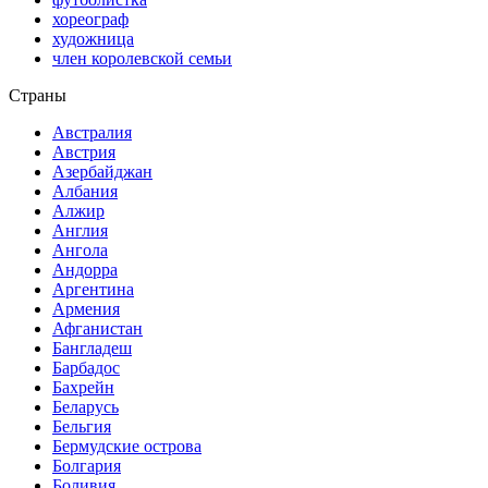
хореограф
художница
член королевской семьи
Страны
Австралия
Австрия
Азербайджан
Албания
Алжир
Англия
Ангола
Андорра
Аргентина
Армения
Афганистан
Бангладеш
Барбадос
Бахрейн
Беларусь
Бельгия
Бермудские острова
Болгария
Боливия