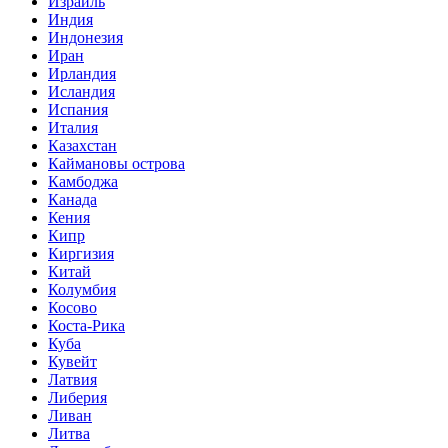
Израиль
Индия
Индонезия
Иран
Ирландия
Исландия
Испания
Италия
Казахстан
Каймановы острова
Камбоджа
Канада
Кения
Кипр
Киргизия
Китай
Колумбия
Косово
Коста-Рика
Куба
Кувейт
Латвия
Либерия
Ливан
Литва