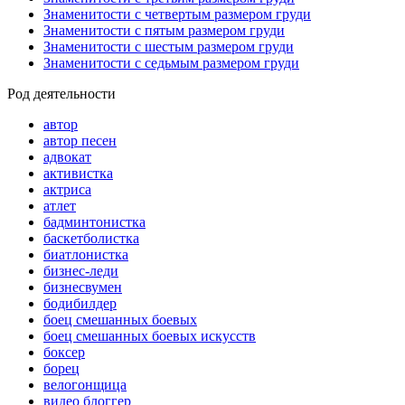
Знаменитости с четвертым размером груди
Знаменитости с пятым размером груди
Знаменитости с шестым размером груди
Знаменитости с седьмым размером груди
Род деятельности
автор
автор песен
адвокат
активистка
актриса
атлет
бадминтонистка
баскетболистка
биатлонистка
бизнес-леди
бизнесвумен
бодибилдер
боец смешанных боевых
боец смешанных боевых искусств
боксер
борец
велогонщица
видео блоггер