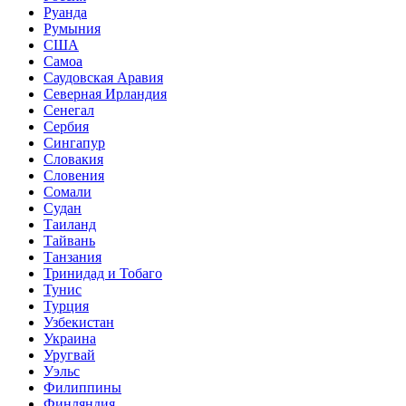
Руанда
Румыния
США
Самоа
Саудовская Аравия
Северная Ирландия
Сенегал
Сербия
Сингапур
Словакия
Словения
Сомали
Судан
Таиланд
Тайвань
Танзания
Тринидад и Тобаго
Тунис
Турция
Узбекистан
Украина
Уругвай
Уэльс
Филиппины
Финляндия