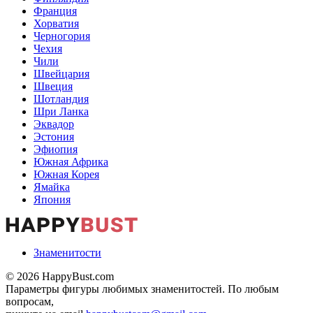
Франция
Хорватия
Черногория
Чехия
Чили
Швейцария
Швеция
Шотландия
Шри Ланка
Эквадор
Эстония
Эфиопия
Южная Африка
Южная Корея
Ямайка
Япония
Знаменитости
© 2026 HappyBust.com
Параметры фигуры любимых знаменитостей. По любым
вопросам,