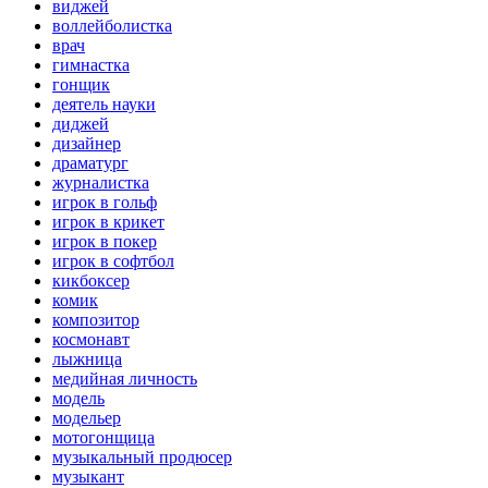
виджей
воллейболистка
врач
гимнастка
гонщик
деятель науки
диджей
дизайнер
драматург
журналистка
игрок в гольф
игрок в крикет
игрок в покер
игрок в софтбол
кикбоксер
комик
композитор
космонавт
лыжница
медийная личность
модель
модельер
мотогонщица
музыкальный продюсер
музыкант