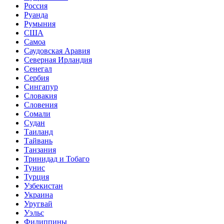
Россия
Руанда
Румыния
США
Самоа
Саудовская Аравия
Северная Ирландия
Сенегал
Сербия
Сингапур
Словакия
Словения
Сомали
Судан
Таиланд
Тайвань
Танзания
Тринидад и Тобаго
Тунис
Турция
Узбекистан
Украина
Уругвай
Уэльс
Филиппины