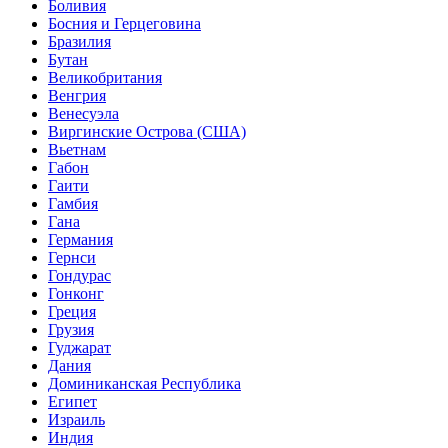
Боливия
Босния и Герцеговина
Бразилия
Бутан
Великобритания
Венгрия
Венесуэла
Виргинские Острова (США)
Вьетнам
Габон
Гаити
Гамбия
Гана
Германия
Гернси
Гондурас
Гонконг
Греция
Грузия
Гуджарат
Дания
Доминиканская Республика
Египет
Израиль
Индия