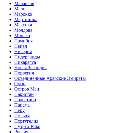
Малайзия
Мали
Марокко
Мартиника
Мексика
Молдова
Монако
Намибия
Непал
Нигерия
Нидерланды
Никарагуа
Новая Зеландия
Норвегия
Объединенные Арабские Эмираты
Оман
Остров Мэн
Пакистан
Палестина
Панама
Перу
Польша
Португалия
Пуэрто-Рико
Россия