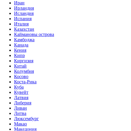
Иран
Ирландия
Исландия
Испания
Италия
Казахстан
Каймановы острова
Камбоджа
Канада
Кения
Кипр
Киргизия
Китай
Колумбия
Косово
Коста-Рика
Куба
Кувейт
Латвия
Либерия
Ливан
Литва
Люксембург
Макао
Македония