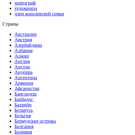
хореограф
художница
член королевской семьи
Страны
Австралия
Австрия
Азербайджан
Албания
Алжир
Англия
Ангола
Андорра
Аргентина
Армения
Афганистан
Бангладеш
Барбадос
Бахрейн
Беларусь
Бельгия
Бермудские острова
Болгария
Боливия