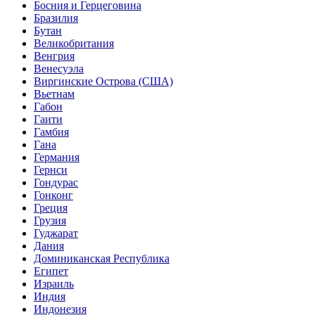
Босния и Герцеговина
Бразилия
Бутан
Великобритания
Венгрия
Венесуэла
Виргинские Острова (США)
Вьетнам
Габон
Гаити
Гамбия
Гана
Германия
Гернси
Гондурас
Гонконг
Греция
Грузия
Гуджарат
Дания
Доминиканская Республика
Египет
Израиль
Индия
Индонезия