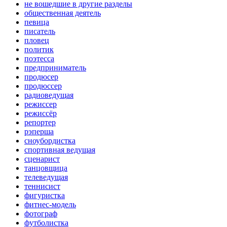
не вошедшие в другие разделы
общественная деятель
певица
писатель
пловец
политик
поэтесса
предприниматель
продюсер
продюссер
радиоведущая
режиссер
режиссёр
репортер
рэперша
сноубордистка
спортивная ведущая
сценарист
танцовщица
телеведущая
теннисист
фигуристка
фитнес-модель
фотограф
футболистка