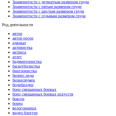
Знаменитости с четвертым размером груди
Знаменитости с пятым размером груди
Знаменитости с шестым размером груди
Знаменитости с седьмым размером груди
Род деятельности
автор
автор песен
адвокат
активистка
актриса
атлет
бадминтонистка
баскетболистка
биатлонистка
бизнес-леди
бизнесвумен
бодибилдер
боец смешанных боевых
боец смешанных боевых искусств
боксер
борец
велогонщица
видео блоггер