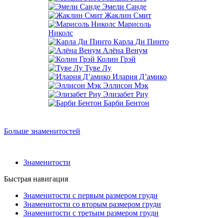
Эмели Санде
Жаклин Смит
Марисоль
Николс
Карла Ди Пинто
Алёна Венум
Колин Грэй
Туве Лу
Илария Д’амико
Эллисон Мэк
Элизабет Риу
Барби Бентон
Больше знаменитостей
Знаменитости
Быстрая навигация
Знаменитости с первым размером груди
Знаменитости со вторым размером груди
Знаменитости с третьим размером груди