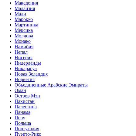
Македония
Малайзия
Мали
Марокко
Мартиника
Мексика
Молдова
Монако
Намибия
Непал
Нигерия
Нидерланды
Никарагуа
Новая Зеландия
Норвегия
Объединенные Арабские Эмираты
Оман
Остров Мэн
Пакистан
Палестина
Панама
Перу
Польша
Португалия
Пуэрто-Рико