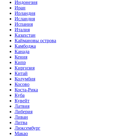
Индонезия
Иран
Ирландия
Исландия
Испания
Италия
Казахстан
Каймановы острова
Камбоджа
Канада
Кения
Кипр
Киргизия
Китай
Колумбия
Косово
Коста-Рика
Куба
Кувейт
Латвия
Либерия
Ливан
Литва
Люксембург
Макао