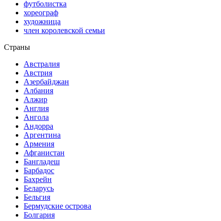
футболистка
хореограф
художница
член королевской семьи
Страны
Австралия
Австрия
Азербайджан
Албания
Алжир
Англия
Ангола
Андорра
Аргентина
Армения
Афганистан
Бангладеш
Барбадос
Бахрейн
Беларусь
Бельгия
Бермудские острова
Болгария