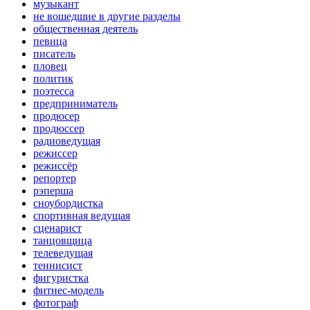
музыкант
не вошедшие в другие разделы
общественная деятель
певица
писатель
пловец
политик
поэтесса
предприниматель
продюсер
продюссер
радиоведущая
режиссер
режиссёр
репортер
рэперша
сноубордистка
спортивная ведущая
сценарист
танцовщица
телеведущая
теннисист
фигуристка
фитнес-модель
фотограф