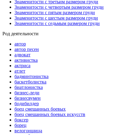
Знаменитости с третьим размером груди
Знаменитости с четвертым размером груди
Знаменитости с пятым размером груди
Знаменитости с шестым размером груди
Знаменитости с седьмым размером груди
Род деятельности
автор
автор песен
адвокат
активистка
актриса
атлет
бадминтонистка
баскетболистка
биатлонистка
бизнес-леди
бизнесвумен
бодибилдер
боец смешанных боевых
боец смешанных боевых искусств
боксер
борец
велогонщица