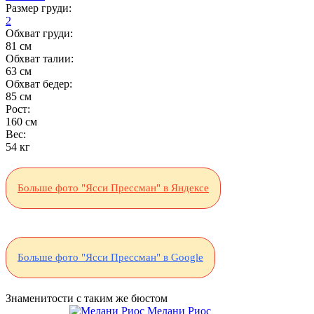
Размер груди:
2
Обхват груди:
81 см
Обхват талии:
63 см
Обхват бедер:
85 см
Рост:
160 см
Вес:
54 кг
Больше фото "Ясси Прессман" в Яндексе
Больше фото "Ясси Прессман" в Google
Знаменитости с таким же бюстом
Мелани Риос