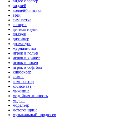
видео блоггер
виджей
воллейболистка
врач
гимнастка
гонщик
деятель науки
диджей
дизайнер
драматург
журналистка
игрок в гольф
игрок в крикет
игрок в покер
игрок в софтбол
кикбоксер
комик
композитор
космонавт
лыжница
медийная личность
модель
модельер
мотогонщица
музыкальный продюсер