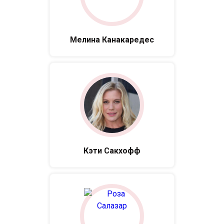
Мелина Канакаредес
Кэти Сакхофф