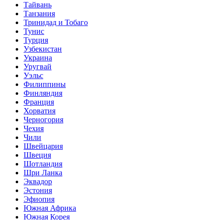
Тайвань
Танзания
Тринидад и Тобаго
Тунис
Турция
Узбекистан
Украина
Уругвай
Уэльс
Филиппины
Финляндия
Франция
Хорватия
Черногория
Чехия
Чили
Швейцария
Швеция
Шотландия
Шри Ланка
Эквадор
Эстония
Эфиопия
Южная Африка
Южная Корея