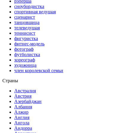
рэперша
сноубордистка
спортивная ведущая
сценарист
танцовщица
телеведущая
теннисист
фигуристка
фитнес-модель
фотограф
футболистка
хореограф
художница
член королевской семьи
Страны
Австралия
Австрия
Азербайджан
Албания
Алжир
Англия
Ангола
Андорра