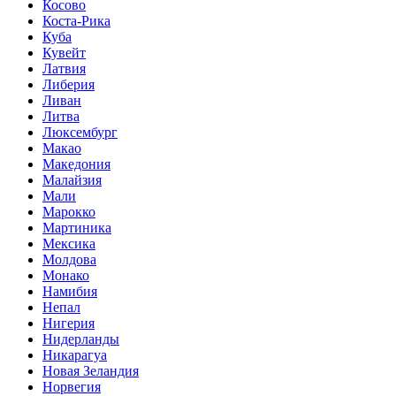
Косово
Коста-Рика
Куба
Кувейт
Латвия
Либерия
Ливан
Литва
Люксембург
Макао
Македония
Малайзия
Мали
Марокко
Мартиника
Мексика
Молдова
Монако
Намибия
Непал
Нигерия
Нидерланды
Никарагуа
Новая Зеландия
Норвегия