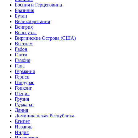
Босния и Герцеговина
Бразилия
Бутан
Великобритания
Венгрия
Венесуэла
Виргинские Острова (США)
Вьетнам
Габон
Гаити
Гамбия
Гана
Германия
Гернси
Гондурас
Гонконг
Греция
Грузия
Гуджарат
Дания
Доминиканская Республика
Египет
Израиль
Индия
Индонезия