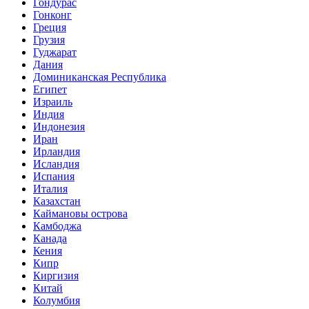
Гондурас
Гонконг
Греция
Грузия
Гуджарат
Дания
Доминиканская Республика
Египет
Израиль
Индия
Индонезия
Иран
Ирландия
Исландия
Испания
Италия
Казахстан
Каймановы острова
Камбоджа
Канада
Кения
Кипр
Киргизия
Китай
Колумбия