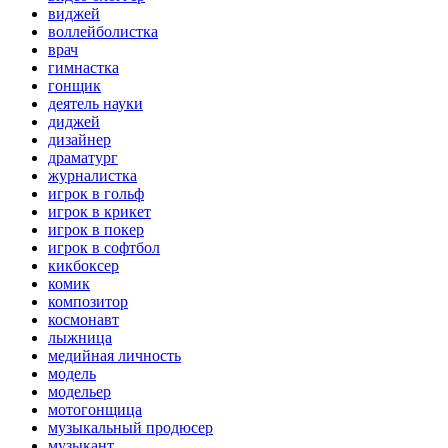
виджей
воллейболистка
врач
гимнастка
гонщик
деятель науки
диджей
дизайнер
драматург
журналистка
игрок в гольф
игрок в крикет
игрок в покер
игрок в софтбол
кикбоксер
комик
композитор
космонавт
лыжница
медийная личность
модель
модельер
мотогонщица
музыкальный продюсер
музыкант