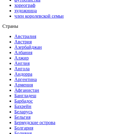
хореограф
художница
член королевской семьи
Страны
Австралия
Австрия
Азербайджан
Албания
Алжир
Англия
Ангола
Андорра
Аргентина
Армения
Афганистан
Бангладеш
Барбадос
Бахрейн
Беларусь
Бельгия
Бермудские острова
Болгария
Боливия