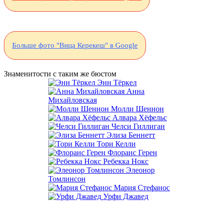
Больше фото "Вица Керекеш" в Google
Знаменитости с таким же бюстом
Энн Тёркел
Анна
Михайловская
Молли Шеннон
Алвара Хёфельс
Челси Гиллиган
Элиза Беннетт
Тори Келли
Флоранс Герен
Ребекка Нокс
Элеонор
Томлинсон
Мария Стефанос
Урфи Джавед