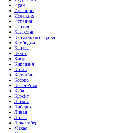
Иран
Ирландия
Исландия
Испания
Италия
Казахстан
Каймановы острова
Камбоджа
Канада
Кения
Кипр
Киргизия
Китай
Колумбия
Косово
Коста-Рика
Куба
Кувейт
Латвия
Либерия
Ливан
Литва
Люксембург
Макао