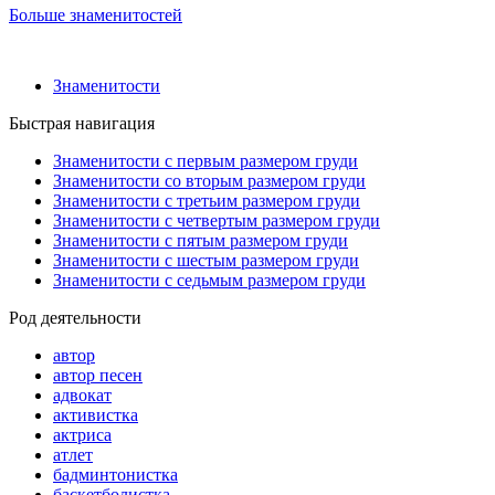
Больше знаменитостей
Знаменитости
Быстрая навигация
Знаменитости с первым размером груди
Знаменитости со вторым размером груди
Знаменитости с третьим размером груди
Знаменитости с четвертым размером груди
Знаменитости с пятым размером груди
Знаменитости с шестым размером груди
Знаменитости с седьмым размером груди
Род деятельности
автор
автор песен
адвокат
активистка
актриса
атлет
бадминтонистка
баскетболистка