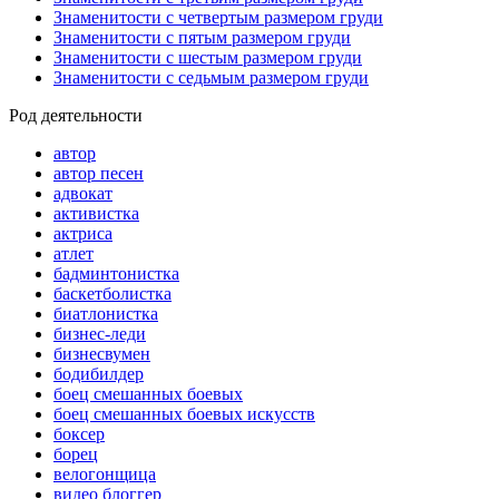
Знаменитости с четвертым размером груди
Знаменитости с пятым размером груди
Знаменитости с шестым размером груди
Знаменитости с седьмым размером груди
Род деятельности
автор
автор песен
адвокат
активистка
актриса
атлет
бадминтонистка
баскетболистка
биатлонистка
бизнес-леди
бизнесвумен
бодибилдер
боец смешанных боевых
боец смешанных боевых искусств
боксер
борец
велогонщица
видео блоггер