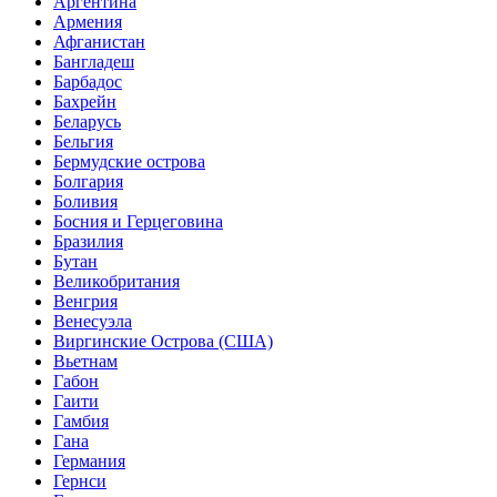
Аргентина
Армения
Афганистан
Бангладеш
Барбадос
Бахрейн
Беларусь
Бельгия
Бермудские острова
Болгария
Боливия
Босния и Герцеговина
Бразилия
Бутан
Великобритания
Венгрия
Венесуэла
Виргинские Острова (США)
Вьетнам
Габон
Гаити
Гамбия
Гана
Германия
Гернси