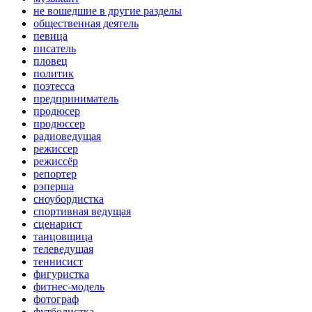
не вошедшие в другие разделы
общественная деятель
певица
писатель
пловец
политик
поэтесса
предприниматель
продюсер
продюссер
радиоведущая
режиссер
режиссёр
репортер
рэперша
сноубордистка
спортивная ведущая
сценарист
танцовщица
телеведущая
теннисист
фигуристка
фитнес-модель
фотограф
футболистка