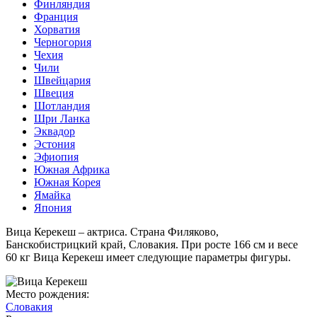
Финляндия
Франция
Хорватия
Черногория
Чехия
Чили
Швейцария
Швеция
Шотландия
Шри Ланка
Эквадор
Эстония
Эфиопия
Южная Африка
Южная Корея
Ямайка
Япония
Вица Керекеш – актриса. Страна Филяково,
Банскобистрицкий край, Словакия. При росте 166 см и весе
60 кг Вица Керекеш имеет следующие параметры фигуры.
Место рождения:
Словакия