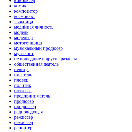
кикбоксер
комик
композитор
космонавт
лыжница
медийная личность
модель
модельер
мотогонщица
музыкальный продюсер
музыкант
не вошедшие в другие разделы
общественная деятель
певица
писатель
пловец
политик
поэтесса
предприниматель
продюсер
продюссер
радиоведущая
режиссер
режиссёр
репортер