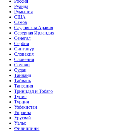
Россия
Руанда
Румыния
США
Самоа
Саудовская Аравия
Северная Ирландия
Сенегал
Сербия
Сингапур
Словакия
Словения
Сомали
Судан
Таиланд
Тайвань
Танзания
Тринидад и Тобаго
Тунис
Турция
Узбекистан
Украина
Уругвай
Уэльс
Филиппины