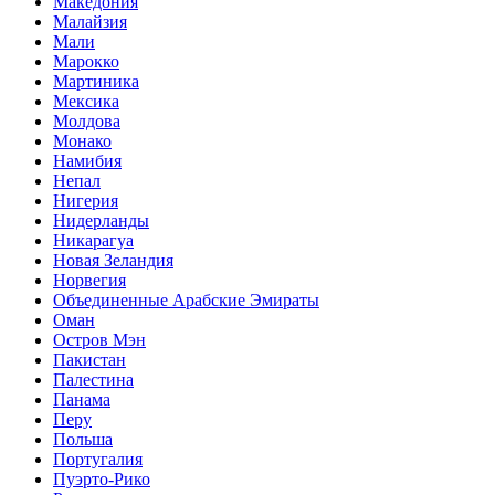
Македония
Малайзия
Мали
Марокко
Мартиника
Мексика
Молдова
Монако
Намибия
Непал
Нигерия
Нидерланды
Никарагуа
Новая Зеландия
Норвегия
Объединенные Арабские Эмираты
Оман
Остров Мэн
Пакистан
Палестина
Панама
Перу
Польша
Португалия
Пуэрто-Рико