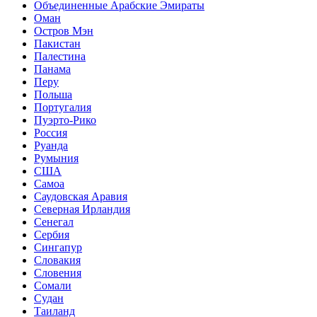
Объединенные Арабские Эмираты
Оман
Остров Мэн
Пакистан
Палестина
Панама
Перу
Польша
Португалия
Пуэрто-Рико
Россия
Руанда
Румыния
США
Самоа
Саудовская Аравия
Северная Ирландия
Сенегал
Сербия
Сингапур
Словакия
Словения
Сомали
Судан
Таиланд