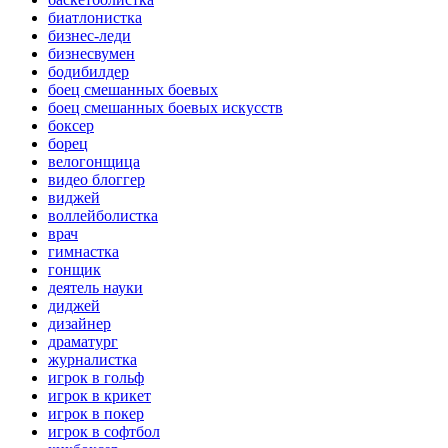
биатлонистка
бизнес-леди
бизнесвумен
бодибилдер
боец смешанных боевых
боец смешанных боевых искусств
боксер
борец
велогонщица
видео блоггер
виджей
воллейболистка
врач
гимнастка
гонщик
деятель науки
диджей
дизайнер
драматург
журналистка
игрок в гольф
игрок в крикет
игрок в покер
игрок в софтбол