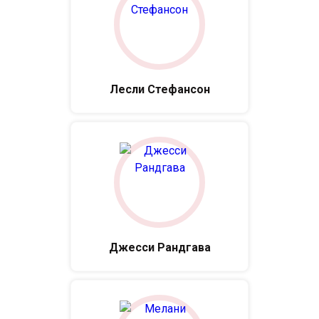
Лесли Стефансон
Джесси Рандгава