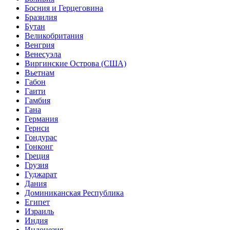
Босния и Герцеговина
Бразилия
Бутан
Великобритания
Венгрия
Венесуэла
Виргинские Острова (США)
Вьетнам
Габон
Гаити
Гамбия
Гана
Германия
Гернси
Гондурас
Гонконг
Греция
Грузия
Гуджарат
Дания
Доминиканская Республика
Египет
Израиль
Индия
Индонезия