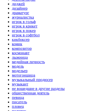
диджей
дизайнер
драматург
журналистка
игрок в гольф
игрок в крикет
игрок в покер
игрок в софтбол
кикбоксер
комик
композитор
космонавт
лыжница
медийная личность
модель
модельер
мотогонщица
музыкальный продюсер
музыкант
не вошедшие в другие разделы
общественная деятель
певица
писатель
пловец
политик