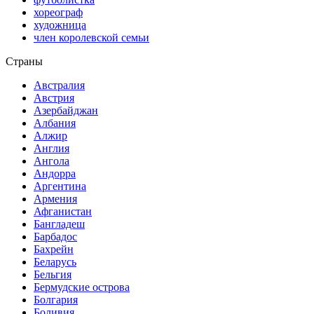
хореограф
художница
член королевской семьи
Страны
Австралия
Австрия
Азербайджан
Албания
Алжир
Англия
Ангола
Андорра
Аргентина
Армения
Афганистан
Бангладеш
Барбадос
Бахрейн
Беларусь
Бельгия
Бермудские острова
Болгария
Боливия