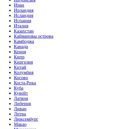
Иран
Ирландия
Исландия
Испания
Италия
Казахстан
Каймановы острова
Камбоджа
Канада
Кения
Кипр
Киргизия
Китай
Колумбия
Косово
Коста-Рика
Куба
Кувейт
Латвия
Либерия
Ливан
Литва
Люксембург
Макао