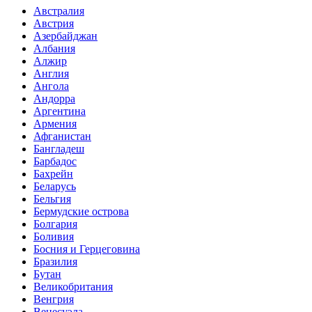
Австралия
Австрия
Азербайджан
Албания
Алжир
Англия
Ангола
Андорра
Аргентина
Армения
Афганистан
Бангладеш
Барбадос
Бахрейн
Беларусь
Бельгия
Бермудские острова
Болгария
Боливия
Босния и Герцеговина
Бразилия
Бутан
Великобритания
Венгрия
Венесуэла