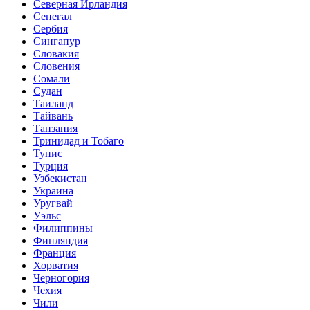
Северная Ирландия
Сенегал
Сербия
Сингапур
Словакия
Словения
Сомали
Судан
Таиланд
Тайвань
Танзания
Тринидад и Тобаго
Тунис
Турция
Узбекистан
Украина
Уругвай
Уэльс
Филиппины
Финляндия
Франция
Хорватия
Черногория
Чехия
Чили