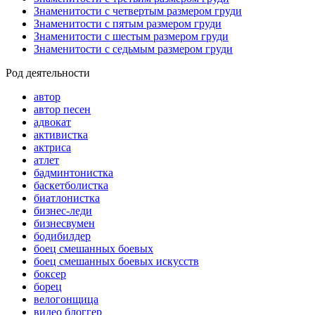
Знаменитости с четвертым размером груди
Знаменитости с пятым размером груди
Знаменитости с шестым размером груди
Знаменитости с седьмым размером груди
Род деятельности
автор
автор песен
адвокат
активистка
актриса
атлет
бадминтонистка
баскетболистка
биатлонистка
бизнес-леди
бизнесвумен
бодибилдер
боец смешанных боевых
боец смешанных боевых искусств
боксер
борец
велогонщица
видео блоггер