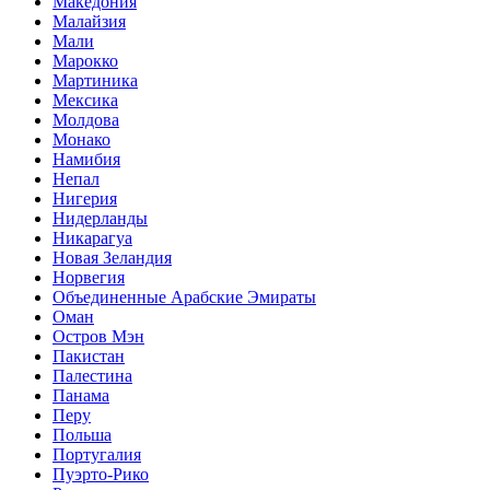
Македония
Малайзия
Мали
Марокко
Мартиника
Мексика
Молдова
Монако
Намибия
Непал
Нигерия
Нидерланды
Никарагуа
Новая Зеландия
Норвегия
Объединенные Арабские Эмираты
Оман
Остров Мэн
Пакистан
Палестина
Панама
Перу
Польша
Португалия
Пуэрто-Рико