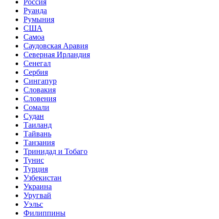
Россия
Руанда
Румыния
США
Самоа
Саудовская Аравия
Северная Ирландия
Сенегал
Сербия
Сингапур
Словакия
Словения
Сомали
Судан
Таиланд
Тайвань
Танзания
Тринидад и Тобаго
Тунис
Турция
Узбекистан
Украина
Уругвай
Уэльс
Филиппины