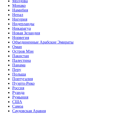
Молдова
Монако
Намибия
Непал
Нигерия
Нидерланды
Никарагуа
Новая Зеландия
Норвегия
Объединенные Арабские Эмираты
Оман
Остров Мэн
Пакистан
Палестина
Панама
Перу
Польша
Португалия
Пуэрто-Рико
Россия
Руанда
Румыния
США
Самоа
Саудовская Аравия