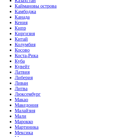
Казахстан
Каймановы острова
Камбоджа
Канада
Кения
Кипр
Киргизия
Китай
Колумбия
Косово
Коста-Рика
Куба
Кувейт
Латвия
Либерия
Ливан
Литва
Люксембург
Макао
Македония
Малайзия
Мали
Марокко
Мартиника
Мексика