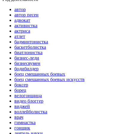
автор
автор песен
адвокат
активистка
актриса
атлет
бадминтонистка
баскетболистка
биатлонистка
бизнес-леди
бизнесвумен
бодибилдер
боец смешанных боевых
боец смешанных боевых искусств
боксер
борец
велогонщица
видео блоггер
виджей
воллейболистка
врач
гимнастка
гонщик
деятель науки