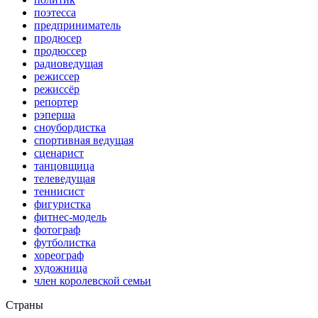
поэтесса
предприниматель
продюсер
продюссер
радиоведущая
режиссер
режиссёр
репортер
рэперша
сноубордистка
спортивная ведущая
сценарист
танцовщица
телеведущая
теннисист
фигуристка
фитнес-модель
фотограф
футболистка
хореограф
художница
член королевской семьи
Страны