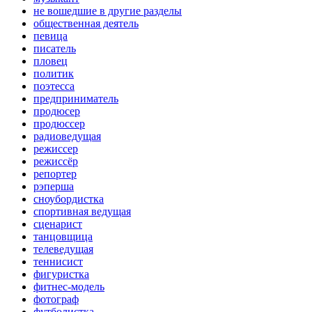
не вошедшие в другие разделы
общественная деятель
певица
писатель
пловец
политик
поэтесса
предприниматель
продюсер
продюссер
радиоведущая
режиссер
режиссёр
репортер
рэперша
сноубордистка
спортивная ведущая
сценарист
танцовщица
телеведущая
теннисист
фигуристка
фитнес-модель
фотограф
футболистка