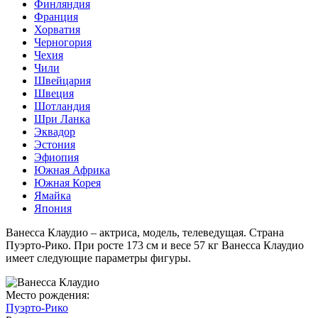
Финляндия
Франция
Хорватия
Черногория
Чехия
Чили
Швейцария
Швеция
Шотландия
Шри Ланка
Эквадор
Эстония
Эфиопия
Южная Африка
Южная Корея
Ямайка
Япония
Ванесса Клаудио – актриса, модель, телеведущая. Страна
Пуэрто-Рико. При росте 173 см и весе 57 кг Ванесса Клаудио
имеет следующие параметры фигуры.
Место рождения:
Пуэрто-Рико