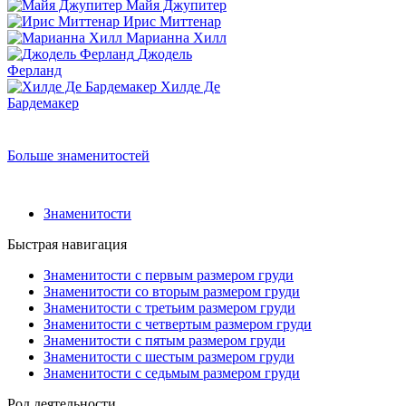
Майя Джупитер
Ирис Миттенар
Марианна Хилл
Джодель
Ферланд
Хилде Де
Бардемакер
Больше знаменитостей
Знаменитости
Быстрая навигация
Знаменитости с первым размером груди
Знаменитости со вторым размером груди
Знаменитости с третьим размером груди
Знаменитости с четвертым размером груди
Знаменитости с пятым размером груди
Знаменитости с шестым размером груди
Знаменитости с седьмым размером груди
Род деятельности