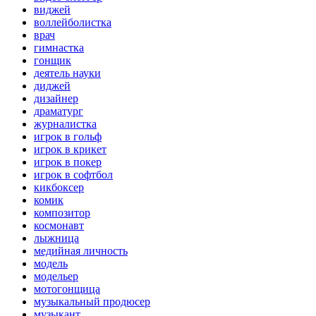
виджей
воллейболистка
врач
гимнастка
гонщик
деятель науки
диджей
дизайнер
драматург
журналистка
игрок в гольф
игрок в крикет
игрок в покер
игрок в софтбол
кикбоксер
комик
композитор
космонавт
лыжница
медийная личность
модель
модельер
мотогонщица
музыкальный продюсер
музыкант