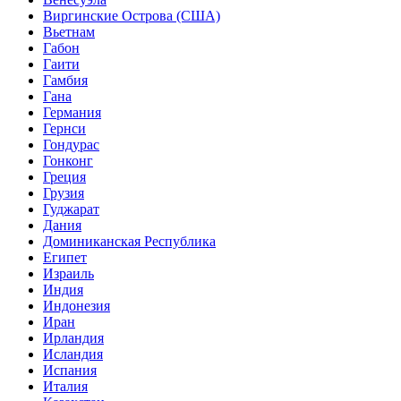
Виргинские Острова (США)
Вьетнам
Габон
Гаити
Гамбия
Гана
Германия
Гернси
Гондурас
Гонконг
Греция
Грузия
Гуджарат
Дания
Доминиканская Республика
Египет
Израиль
Индия
Индонезия
Иран
Ирландия
Исландия
Испания
Италия