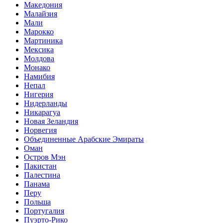
Македония
Малайзия
Мали
Марокко
Мартиника
Мексика
Молдова
Монако
Намибия
Непал
Нигерия
Нидерланды
Никарагуа
Новая Зеландия
Норвегия
Объединенные Арабские Эмираты
Оман
Остров Мэн
Пакистан
Палестина
Панама
Перу
Польша
Португалия
Пуэрто-Рико