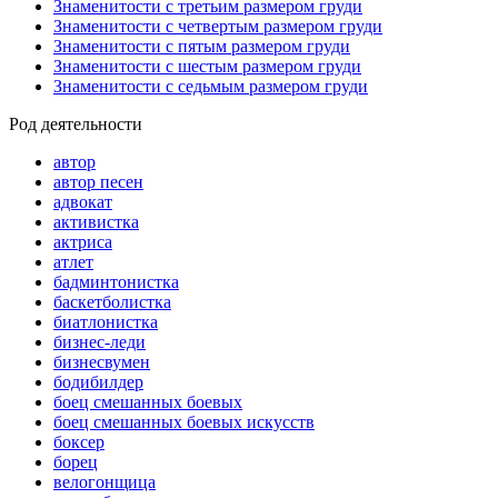
Знаменитости с третьим размером груди
Знаменитости с четвертым размером груди
Знаменитости с пятым размером груди
Знаменитости с шестым размером груди
Знаменитости с седьмым размером груди
Род деятельности
автор
автор песен
адвокат
активистка
актриса
атлет
бадминтонистка
баскетболистка
биатлонистка
бизнес-леди
бизнесвумен
бодибилдер
боец смешанных боевых
боец смешанных боевых искусств
боксер
борец
велогонщица