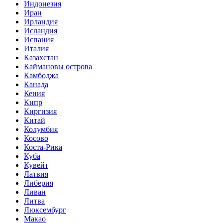
Индонезия
Иран
Ирландия
Исландия
Испания
Италия
Казахстан
Каймановы острова
Камбоджа
Канада
Кения
Кипр
Киргизия
Китай
Колумбия
Косово
Коста-Рика
Куба
Кувейт
Латвия
Либерия
Ливан
Литва
Люксембург
Макао