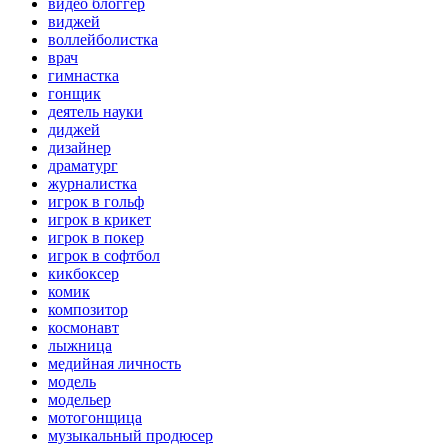
видео блоггер
виджей
воллейболистка
врач
гимнастка
гонщик
деятель науки
диджей
дизайнер
драматург
журналистка
игрок в гольф
игрок в крикет
игрок в покер
игрок в софтбол
кикбоксер
комик
композитор
космонавт
лыжница
медийная личность
модель
модельер
мотогонщица
музыкальный продюсер