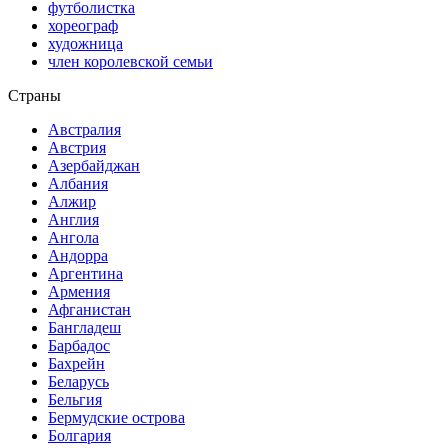
футболистка
хореограф
художница
член королевской семьи
Страны
Австралия
Австрия
Азербайджан
Албания
Алжир
Англия
Ангола
Андорра
Аргентина
Армения
Афганистан
Бангладеш
Барбадос
Бахрейн
Беларусь
Бельгия
Бермудские острова
Болгария