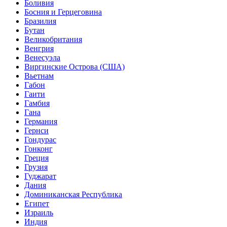
Боливия
Босния и Герцеговина
Бразилия
Бутан
Великобритания
Венгрия
Венесуэла
Виргинские Острова (США)
Вьетнам
Габон
Гаити
Гамбия
Гана
Германия
Гернси
Гондурас
Гонконг
Греция
Грузия
Гуджарат
Дания
Доминиканская Республика
Египет
Израиль
Индия