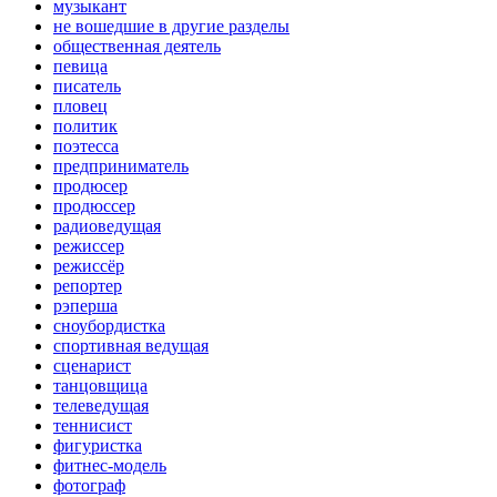
музыкант
не вошедшие в другие разделы
общественная деятель
певица
писатель
пловец
политик
поэтесса
предприниматель
продюсер
продюссер
радиоведущая
режиссер
режиссёр
репортер
рэперша
сноубордистка
спортивная ведущая
сценарист
танцовщица
телеведущая
теннисист
фигуристка
фитнес-модель
фотограф