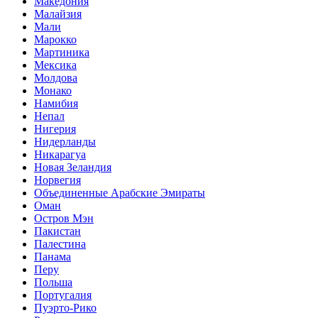
Македония
Малайзия
Мали
Марокко
Мартиника
Мексика
Молдова
Монако
Намибия
Непал
Нигерия
Нидерланды
Никарагуа
Новая Зеландия
Норвегия
Объединенные Арабские Эмираты
Оман
Остров Мэн
Пакистан
Палестина
Панама
Перу
Польша
Португалия
Пуэрто-Рико