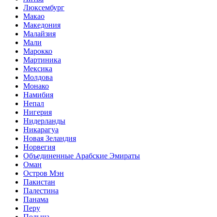
Люксембург
Макао
Македония
Малайзия
Мали
Марокко
Мартиника
Мексика
Молдова
Монако
Намибия
Непал
Нигерия
Нидерланды
Никарагуа
Новая Зеландия
Норвегия
Объединенные Арабские Эмираты
Оман
Остров Мэн
Пакистан
Палестина
Панама
Перу
Польша