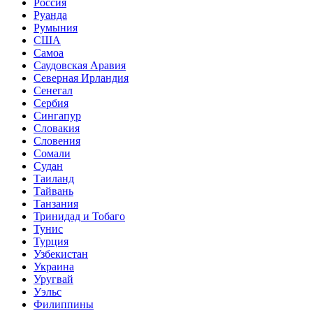
Россия
Руанда
Румыния
США
Самоа
Саудовская Аравия
Северная Ирландия
Сенегал
Сербия
Сингапур
Словакия
Словения
Сомали
Судан
Таиланд
Тайвань
Танзания
Тринидад и Тобаго
Тунис
Турция
Узбекистан
Украина
Уругвай
Уэльс
Филиппины