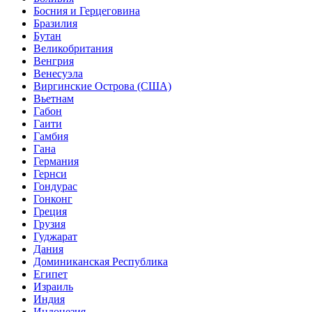
Босния и Герцеговина
Бразилия
Бутан
Великобритания
Венгрия
Венесуэла
Виргинские Острова (США)
Вьетнам
Габон
Гаити
Гамбия
Гана
Германия
Гернси
Гондурас
Гонконг
Греция
Грузия
Гуджарат
Дания
Доминиканская Республика
Египет
Израиль
Индия
Индонезия