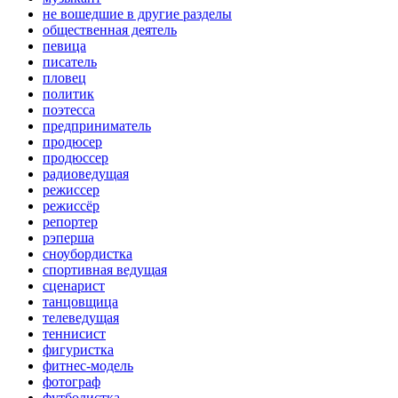
не вошедшие в другие разделы
общественная деятель
певица
писатель
пловец
политик
поэтесса
предприниматель
продюсер
продюссер
радиоведущая
режиссер
режиссёр
репортер
рэперша
сноубордистка
спортивная ведущая
сценарист
танцовщица
телеведущая
теннисист
фигуристка
фитнес-модель
фотограф
футболистка