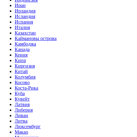
Иран
Ирландия
Исландия
Испания
Италия
Казахстан
Каймановы острова
Камбоджа
Канада
Кения
Кипр
Киргизия
Китай
Колумбия
Косово
Коста-Рика
Куба
Кувейт
Латвия
Либерия
Ливан
Литва
Люксембург
Макао