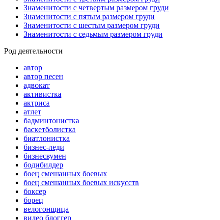
Знаменитости с четвертым размером груди
Знаменитости с пятым размером груди
Знаменитости с шестым размером груди
Знаменитости с седьмым размером груди
Род деятельности
автор
автор песен
адвокат
активистка
актриса
атлет
бадминтонистка
баскетболистка
биатлонистка
бизнес-леди
бизнесвумен
бодибилдер
боец смешанных боевых
боец смешанных боевых искусств
боксер
борец
велогонщица
видео блоггер