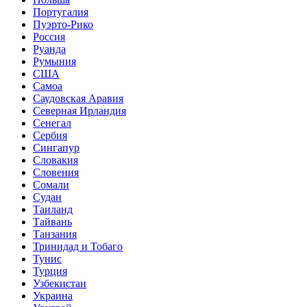
Португалия
Пуэрто-Рико
Россия
Руанда
Румыния
США
Самоа
Саудовская Аравия
Северная Ирландия
Сенегал
Сербия
Сингапур
Словакия
Словения
Сомали
Судан
Таиланд
Тайвань
Танзания
Тринидад и Тобаго
Тунис
Турция
Узбекистан
Украина