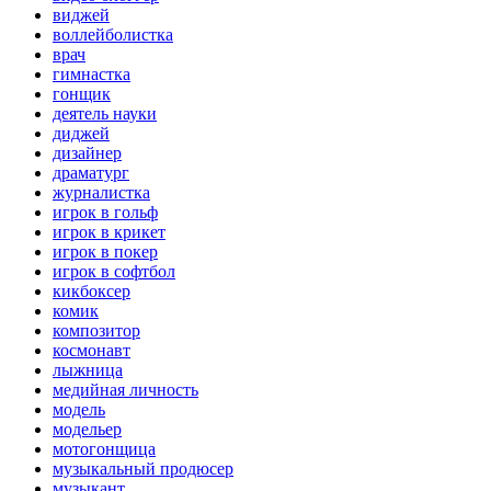
виджей
воллейболистка
врач
гимнастка
гонщик
деятель науки
диджей
дизайнер
драматург
журналистка
игрок в гольф
игрок в крикет
игрок в покер
игрок в софтбол
кикбоксер
комик
композитор
космонавт
лыжница
медийная личность
модель
модельер
мотогонщица
музыкальный продюсер
музыкант