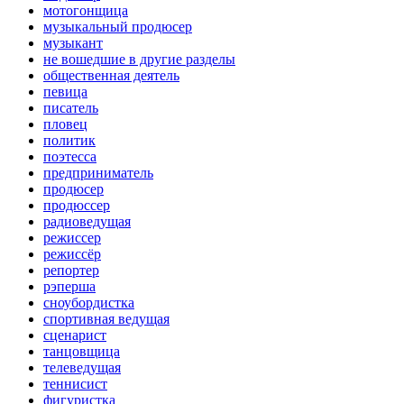
мотогонщица
музыкальный продюсер
музыкант
не вошедшие в другие разделы
общественная деятель
певица
писатель
пловец
политик
поэтесса
предприниматель
продюсер
продюссер
радиоведущая
режиссер
режиссёр
репортер
рэперша
сноубордистка
спортивная ведущая
сценарист
танцовщица
телеведущая
теннисист
фигуристка