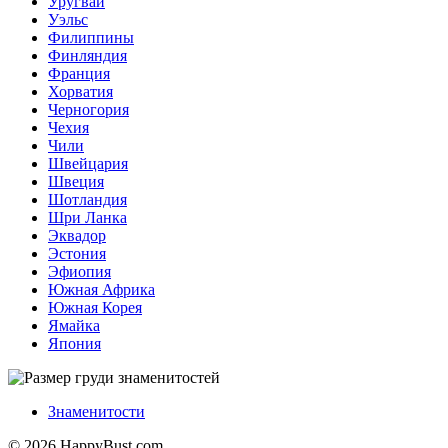
Уругвай
Уэльс
Филиппины
Финляндия
Франция
Хорватия
Черногория
Чехия
Чили
Швейцария
Швеция
Шотландия
Шри Ланка
Эквадор
Эстония
Эфиопия
Южная Африка
Южная Корея
Ямайка
Япония
Знаменитости
© 2026 HappyBust.com