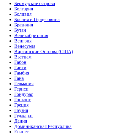
Бермудские острова
Болгария
Боливия
Босния и Герцеговина
Бразилия
Бутан
Великобритания
Венгрия
Венесуэла
Виргинские Острова (США)
Вьетнам
Габон
Гаити
Гамбия
Гана
Германия
Гернси
Гондурас
Гонконг
Греция
Грузия
Гуджарат
Дания
Доминиканская Республика
Египет