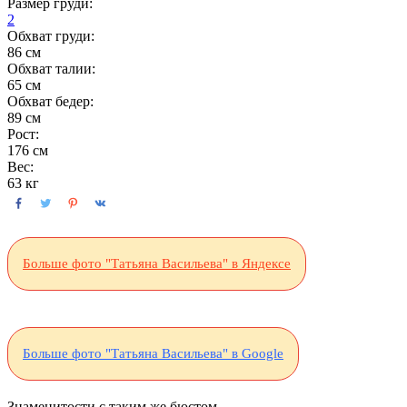
Размер груди:
2
Обхват груди:
86 см
Обхват талии:
65 см
Обхват бедер:
89 см
Рост:
176 см
Вес:
63 кг
Больше фото "Татьяна Васильева" в Яндексе
Больше фото "Татьяна Васильева" в Google
Знаменитости с таким же бюстом