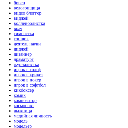
борец
велогонщица
видео блоггер
виджей
воллейболистка
врач
гимнастка
гонщик
деятель науки
диджей
дизайнер
драматург
журналистка
игрок в гольф
игрок в крикет
игрок в покер
игрок в софтбол
кикбоксер
комик
композитор
космонавт
лыжница
медийная личность
модель
модельер