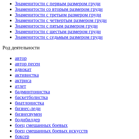
Знаменитости с первым размером груди
Знаменитости со вторым размером груди
Знаменитости с третьим размером груди
Знаменитости с четвертым размером груди
Знаменитости с пятым размером груди
Знаменитости с шестым размером груди
Знаменитости с седьмым размером груди
Род деятельности
автор
автор песен
адвокат
активистка
актриса
атлет
бадминтонистка
баскетболистка
биатлонистка
бизнес-леди
бизнесвумен
бодибилдер
боец смешанных боевых
боец смешанных боевых искусств
боксер