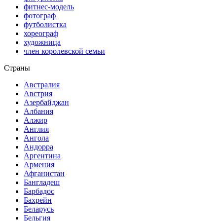
фитнес-модель
фотограф
футболистка
хореограф
художница
член королевской семьи
Страны
Австралия
Австрия
Азербайджан
Албания
Алжир
Англия
Ангола
Андорра
Аргентина
Армения
Афганистан
Бангладеш
Барбадос
Бахрейн
Беларусь
Бельгия