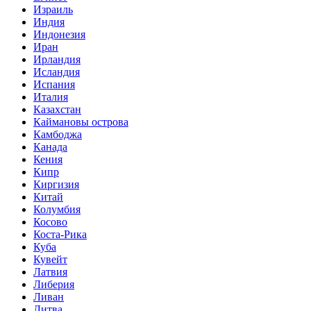
Израиль
Индия
Индонезия
Иран
Ирландия
Исландия
Испания
Италия
Казахстан
Каймановы острова
Камбоджа
Канада
Кения
Кипр
Киргизия
Китай
Колумбия
Косово
Коста-Рика
Куба
Кувейт
Латвия
Либерия
Ливан
Литва