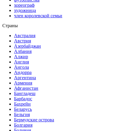
хореограф
художница
член королевской семьи
Страны
Австралия
Австрия
Азербайджан
Албания
Алжир
Англия
Ангола
Андорра
Аргентина
Армения
Афганистан
Бангладеш
Барбадос
Бахрейн
Беларусь
Бельгия
Бермудские острова
Болгария
Боливия