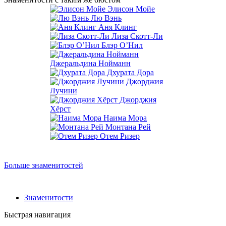
Элисон Мойе
Лю Вэнь
Аня Клинг
Лиза Скотт-Ли
Блэр О’Нил
Джеральдина Нойманн
Дхурата Дора
Джорджия
Лучини
Джорджия
Хёрст
Наима Мора
Монтана Рей
Отем Ризер
Больше знаменитостей
Знаменитости
Быстрая навигация