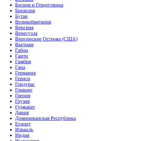
Босния и Герцеговина
Бразилия
Бутан
Великобритания
Венгрия
Венесуэла
Виргинские Острова (США)
Вьетнам
Габон
Гаити
Гамбия
Гана
Германия
Гернси
Гондурас
Гонконг
Греция
Грузия
Гуджарат
Дания
Доминиканская Республика
Египет
Израиль
Индия
Индонезия