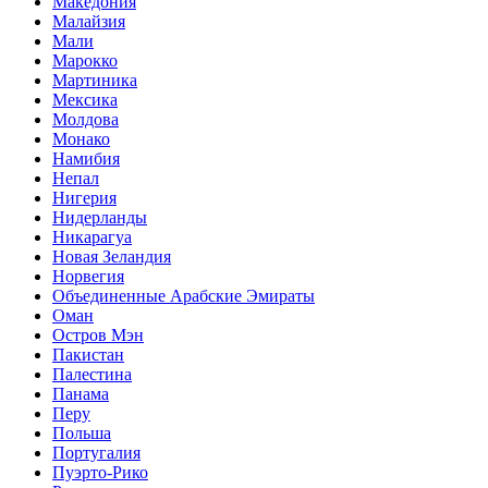
Македония
Малайзия
Мали
Марокко
Мартиника
Мексика
Молдова
Монако
Намибия
Непал
Нигерия
Нидерланды
Никарагуа
Новая Зеландия
Норвегия
Объединенные Арабские Эмираты
Оман
Остров Мэн
Пакистан
Палестина
Панама
Перу
Польша
Португалия
Пуэрто-Рико