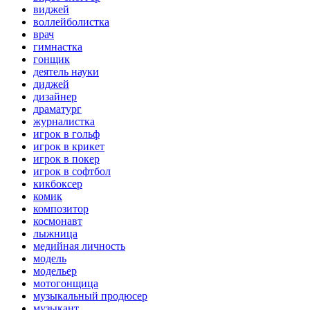
виджей
воллейболистка
врач
гимнастка
гонщик
деятель науки
диджей
дизайнер
драматург
журналистка
игрок в гольф
игрок в крикет
игрок в покер
игрок в софтбол
кикбоксер
комик
композитор
космонавт
лыжница
медийная личность
модель
модельер
мотогонщица
музыкальный продюсер
музыкант