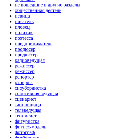
не вошедшие в другие разделы
общественная деятель
певица
писатель
пловец
политик
поэтесса
предприниматель
продюсер
продюссер
радиоведущая
режиссер
режиссёр
репортер
рэперша
сноубордистка
спортивная ведущая
сценарист
танцовщица
телеведущая
теннисист
фигуристка
фитнес-модель
фотограф
футболистка