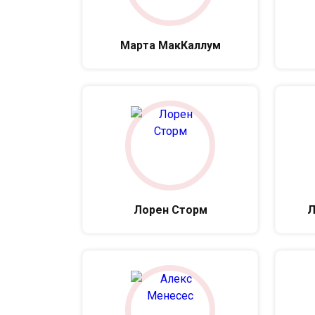
Марта МакКаллум
Лорен Сторм
Л