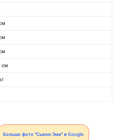
см
см
см
 см
кг
Больше фото "Сьюзи Эми" в Google