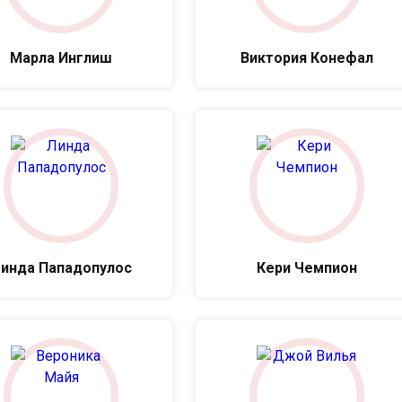
Марла Инглиш
Виктория Конефал
инда Пападопулос
Кери Чемпион