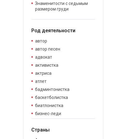
Знаменитости с седьмым
размером груди
Род деятельности
автор
автор песен
адвокат
активистка
актриса
атлет
бадминтонистка
баскетболистка
биатлонистка
бизнес-леди
бизнесвумен
Страны
бодибилдер
боец смешанных боевых