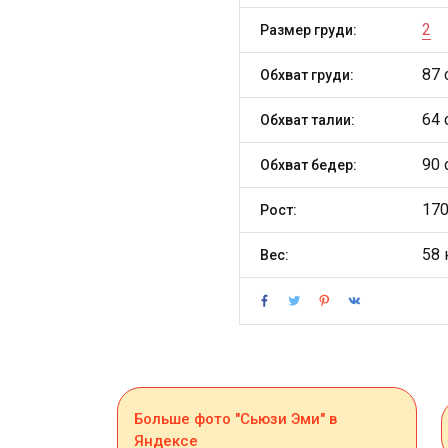
2
Размер груди:
87 
Обхват груди:
64 
Обхват талии:
90 
Обхват бедер:
170
Рост:
58 
Вес:
Больше фото "Сьюзи Эми" в
Яндексе