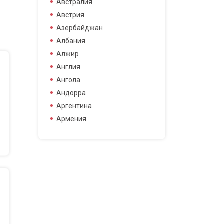
Австралия
боец смешанных боевых
Австрия
искусств
Азербайджан
боксер
Албания
борец
Алжир
велогонщица
Англия
видео блоггер
Ангола
виджей
Андорра
воллейболистка
Аргентина
врач
Армения
гимнастка
Афганистан
гонщик
Бангладеш
деятель науки
Барбадос
диджей
Бахрейн
дизайнер
Беларусь
драматург
Бельгия
журналистка
Бермудские острова
игрок в гольф
Болгария