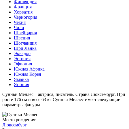
Финляндия
Франция
Хорватия
Черногория
Чехия
Чили
Швейцария
Швеция
Шотландия
Шри Ланка
Эквадор
Эстония
Эфиопия
Южная Африка
Южная Корея
Ямайка
Япония
Сунньи Меллес – актриса, писатель. Страна Люксембург. При
росте 176 см и весе 63 кг Сунньи Меллес имеет следующие
параметры фигуры.
Место рождения:
Люксембург