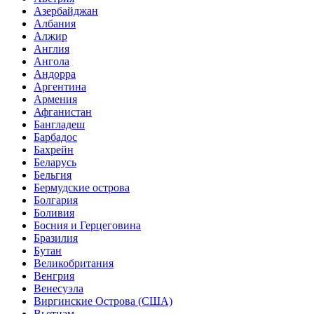
Азербайджан
Албания
Алжир
Англия
Ангола
Андорра
Аргентина
Армения
Афганистан
Бангладеш
Барбадос
Бахрейн
Беларусь
Бельгия
Бермудские острова
Болгария
Боливия
Босния и Герцеговина
Бразилия
Бутан
Великобритания
Венгрия
Венесуэла
Виргинские Острова (США)
Вьетнам