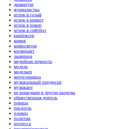
драматург
журналистка
игрок в гольф
игрок в крикет
игрок в покер
игрок в софтбол
кикбоксер
комик
композитор
космонавт
лыжница
медийная личность
модель
модельер
мотогонщица
музыкальный продюсер
музыкант
не вошедшие в другие разделы
общественная деятель
певица
писатель
пловец
политик
поэтесса
предприниматель