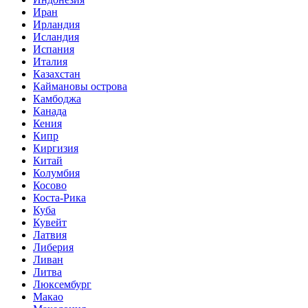
Иран
Ирландия
Исландия
Испания
Италия
Казахстан
Каймановы острова
Камбоджа
Канада
Кения
Кипр
Киргизия
Китай
Колумбия
Косово
Коста-Рика
Куба
Кувейт
Латвия
Либерия
Ливан
Литва
Люксембург
Макао