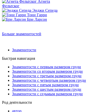
Агнета
Фельтског
Энджи Сепеда
Тони Гаррн
Бри Ларсон
Больше знаменитостей
Знаменитости
Быстрая навигация
Знаменитости с первым размером груди
Знаменитости со вторым размером груди
Знаменитости с третьим размером груди
Знаменитости с четвертым размером груди
Знаменитости с пятым размером груди
Знаменитости с шестым размером груди
Знаменитости с седьмым размером груди
Род деятельности
автор