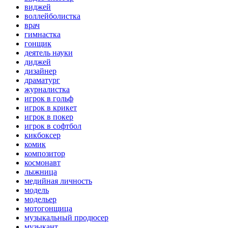
виджей
воллейболистка
врач
гимнастка
гонщик
деятель науки
диджей
дизайнер
драматург
журналистка
игрок в гольф
игрок в крикет
игрок в покер
игрок в софтбол
кикбоксер
комик
композитор
космонавт
лыжница
медийная личность
модель
модельер
мотогонщица
музыкальный продюсер
музыкант