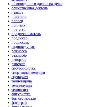
не вошедшие в другие разделы
общественная деятель
певица
писатель
пловец
политик
поэтесса
предприниматель
продюсер
продюссер
радиоведущая
режиссер
режиссёр
репортер
рэперша
сноубордистка
спортивная ведущая
сценарист
танцовщица
телеведущая
теннисист
фигуристка
фитнес-модель
фотограф
футболистка