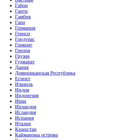
Габон
Гаити
Гамбия
Гана
Германия
Гернси
Гондурас
Гонконг
Греция
Грузия
Гуджарат
Дания
Доминиканская Республика
Египет
Израиль
Индия
Индонезия
Иран
Ирландия
Исландия
Испания
Италия
Казахстан
Каймановы острова