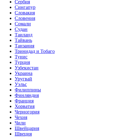
Сербия
Сингапур
Словакия
Словения
Сомали
Судан
Таиланд
Тайвань
Танзания
Тринидад и Тобаго
Тунис
Турция
Узбекистан
Украина
Уругвай
Уэльс
Филиппины
Финляндия
Франция
Хорватия
Черногория
Чехия
Чили
Швейцария
Швеция