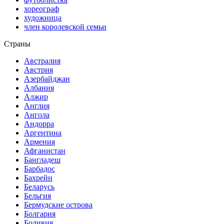
хореограф
художница
член королевской семьи
Страны
Австралия
Австрия
Азербайджан
Албания
Алжир
Англия
Ангола
Андорра
Аргентина
Армения
Афганистан
Бангладеш
Барбадос
Бахрейн
Беларусь
Бельгия
Бермудские острова
Болгария
Боливия