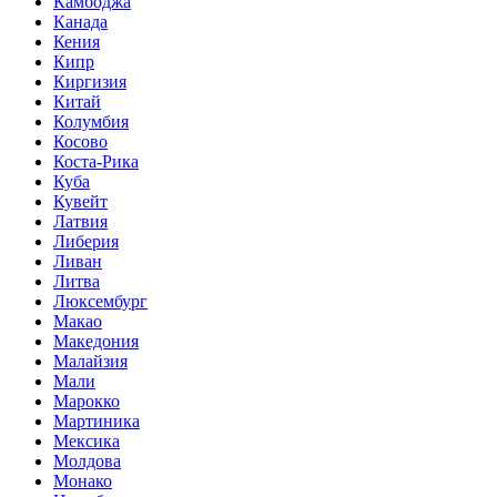
Камбоджа
Канада
Кения
Кипр
Киргизия
Китай
Колумбия
Косово
Коста-Рика
Куба
Кувейт
Латвия
Либерия
Ливан
Литва
Люксембург
Макао
Македония
Малайзия
Мали
Марокко
Мартиника
Мексика
Молдова
Монако