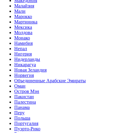
Македония
Малайзия
Мали
Марокко
Мартиника
Мексика
Молдова
Монако
Намибия
Непал
Нигерия
Нидерланды
Никарагуа
Новая Зеландия
Норвегия
Объединенные Арабские Эмираты
Оман
Остров Мэн
Пакистан
Палестина
Панама
Перу
Польша
Португалия
Пуэрто-Рико