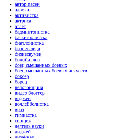
автор песен
адвокат
активистка
актриса
атлет
бадминтонистка
баскетболистка
биатлонистка
бизнес-леди
бизнесвумен
бодибилдер
боец смешанных боевых
боец смешанных боевых искусств
боксер
борец
велогонщица
видео блоггер
виджей
воллейболистка
врач
гимнастка
гонщик
деятель науки
диджей
дизайнер