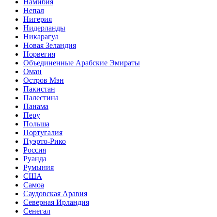
Намибия
Непал
Нигерия
Нидерланды
Никарагуа
Новая Зеландия
Норвегия
Объединенные Арабские Эмираты
Оман
Остров Мэн
Пакистан
Палестина
Панама
Перу
Польша
Португалия
Пуэрто-Рико
Россия
Руанда
Румыния
США
Самоа
Саудовская Аравия
Северная Ирландия
Сенегал