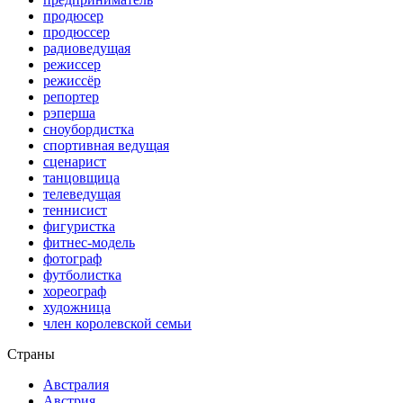
продюсер
продюссер
радиоведущая
режиссер
режиссёр
репортер
рэперша
сноубордистка
спортивная ведущая
сценарист
танцовщица
телеведущая
теннисист
фигуристка
фитнес-модель
фотограф
футболистка
хореограф
художница
член королевской семьи
Страны
Австралия
Австрия