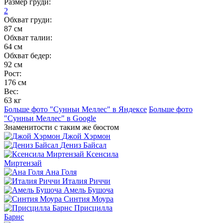
Размер груди:
2
Обхват груди:
87 см
Обхват талии:
64 см
Обхват бедер:
92 см
Рост:
176 см
Вес:
63 кг
Больше фото "Сунньи Меллес" в Яндексе
Больше фото
"Сунньи Меллес" в Google
Знаменитости с таким же бюстом
Джой Хэрмон
Дениз Байсал
Ксенсила
Миртензай
Ана Голя
Италия Риччи
Амель Бушоча
Синтия Моура
Присцилла
Барнс