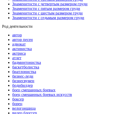
Знаменитости с четвертым размером груди
Знаменитости с пятым размером груди
Знаменитости с шестым размером груди
Знаменитости с седьмым размером груди
Род деятельности
автор
автор песен
адвокат
активистка
актриса
атлет
бадминтонистка
баскетболистка
биатлонистка
бизнес-леди
бизнесвумен
бодибилдер
боец смешанных боевых
боец смешанных боевых искусств
боксер
борец
велогонщица
видео блоггер