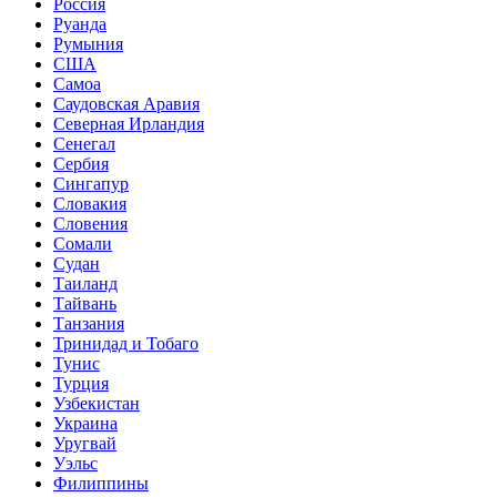
Россия
Руанда
Румыния
США
Самоа
Саудовская Аравия
Северная Ирландия
Сенегал
Сербия
Сингапур
Словакия
Словения
Сомали
Судан
Таиланд
Тайвань
Танзания
Тринидад и Тобаго
Тунис
Турция
Узбекистан
Украина
Уругвай
Уэльс
Филиппины