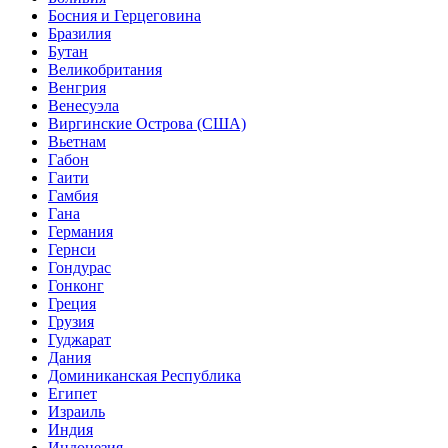
Босния и Герцеговина
Бразилия
Бутан
Великобритания
Венгрия
Венесуэла
Виргинские Острова (США)
Вьетнам
Габон
Гаити
Гамбия
Гана
Германия
Гернси
Гондурас
Гонконг
Греция
Грузия
Гуджарат
Дания
Доминиканская Республика
Египет
Израиль
Индия
Индонезия