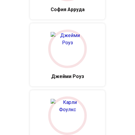
София Арруда
Джейми Роуз