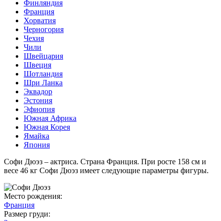
Финляндия
Франция
Хорватия
Черногория
Чехия
Чили
Швейцария
Швеция
Шотландия
Шри Ланка
Эквадор
Эстония
Эфиопия
Южная Африка
Южная Корея
Ямайка
Япония
Софи Дюэз – актриса. Страна Франция. При росте 158 см и
весе 46 кг Софи Дюэз имеет следующие параметры фигуры.
Место рождения:
Франция
Размер груди: