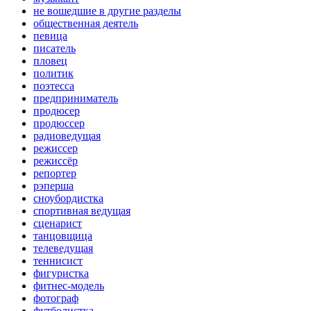
не вошедшие в другие разделы
общественная деятель
певица
писатель
пловец
политик
поэтесса
предприниматель
продюсер
продюссер
радиоведущая
режиссер
режиссёр
репортер
рэперша
сноубордистка
спортивная ведущая
сценарист
танцовщица
телеведущая
теннисист
фигуристка
фитнес-модель
фотограф
футболистка