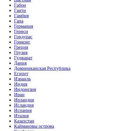
Габон
Гаити
Гамбия
Гана
Германия
Гернси
Гондурас
Гонконг
Греция
Грузия
Гуджарат
Дания
Доминиканская Республика
Египет
Израиль
Индия
Индонезия
Иран
Ирландия
Исландия
Испания
Италия
Казахстан
Каймановы острова