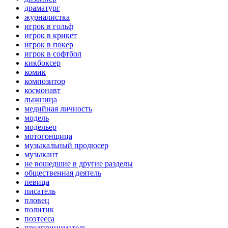
драматург
журналистка
игрок в гольф
игрок в крикет
игрок в покер
игрок в софтбол
кикбоксер
комик
композитор
космонавт
лыжница
медийная личность
модель
модельер
мотогонщица
музыкальный продюсер
музыкант
не вошедшие в другие разделы
общественная деятель
певица
писатель
пловец
политик
поэтесса
предприниматель