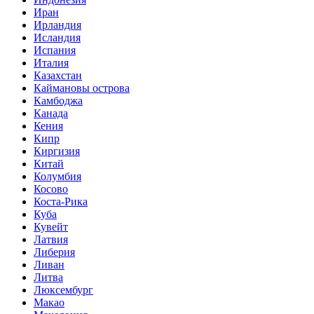
Иран
Ирландия
Исландия
Испания
Италия
Казахстан
Каймановы острова
Камбоджа
Канада
Кения
Кипр
Киргизия
Китай
Колумбия
Косово
Коста-Рика
Куба
Кувейт
Латвия
Либерия
Ливан
Литва
Люксембург
Макао