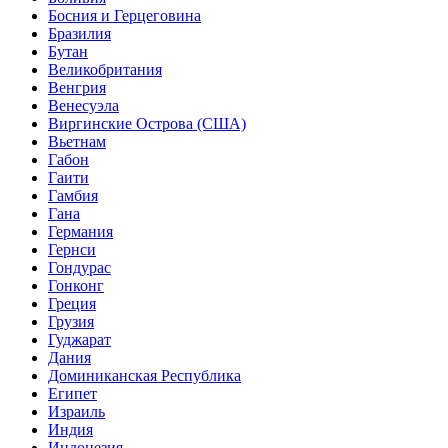
Босния и Герцеговина
Бразилия
Бутан
Великобритания
Венгрия
Венесуэла
Виргинские Острова (США)
Вьетнам
Габон
Гаити
Гамбия
Гана
Германия
Гернси
Гондурас
Гонконг
Греция
Грузия
Гуджарат
Дания
Доминиканская Республика
Египет
Израиль
Индия
Индонезия