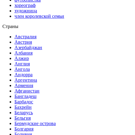
хореограф
художница
член королевской семьи
Страны
Австралия
Австрия
Азербайджан
Албания
Алжир
Англия
Ангола
Андорра
Аргентина
Армения
Афганистан
Бангладеш
Барбадос
Бахрейн
Беларусь
Бельгия
Бермудские острова
Болгария
Боливия