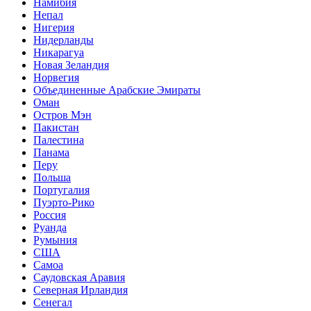
Намибия
Непал
Нигерия
Нидерланды
Никарагуа
Новая Зеландия
Норвегия
Объединенные Арабские Эмираты
Оман
Остров Мэн
Пакистан
Палестина
Панама
Перу
Польша
Португалия
Пуэрто-Рико
Россия
Руанда
Румыния
США
Самоа
Саудовская Аравия
Северная Ирландия
Сенегал