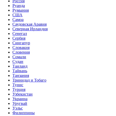
Россия
Руанда
Румыния
США
Самоа
Саудовская Аравия
Северная Ирландия
Сенегал
Сербия
Сингапур
Словакия
Словения
Сомали
Судан
Таиланд
Тайвань
Танзания
Тринидад и Тобаго
Тунис
Турция
Узбекистан
Украина
Уругвай
Уэльс
Филиппины