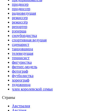
продюсер
продюссер
радиоведущая
режиссер
режиссёр
репортер
рэперша
сноубордистка
спортивная ведущая
сценарист
танцовщица
телеведущая
теннисист
фигуристка
фитнес-модель
фотограф
футболистка
хореограф
художница
член королевской семьи
Страны
Австралия
Австрия