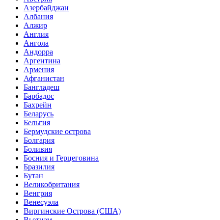
Азербайджан
Албания
Алжир
Англия
Ангола
Андорра
Аргентина
Армения
Афганистан
Бангладеш
Барбадос
Бахрейн
Беларусь
Бельгия
Бермудские острова
Болгария
Боливия
Босния и Герцеговина
Бразилия
Бутан
Великобритания
Венгрия
Венесуэла
Виргинские Острова (США)
Вьетнам