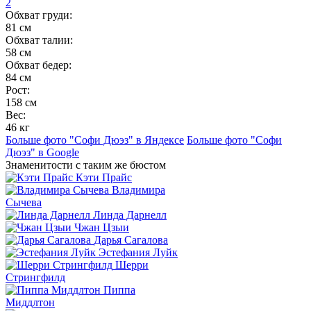
2
Обхват груди:
81 см
Обхват талии:
58 см
Обхват бедер:
84 см
Рост:
158 см
Вес:
46 кг
Больше фото "Софи Дюэз" в Яндексе
Больше фото "Софи
Дюэз" в Google
Знаменитости с таким же бюстом
Кэти Прайс
Владимира
Сычева
Линда Дарнелл
Чжан Цзыи
Дарья Сагалова
Эстефания Луйк
Шерри
Стрингфилд
Пиппа
Миддлтон