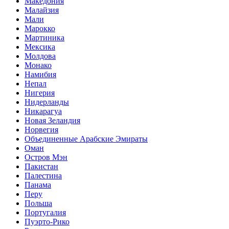
Македония
Малайзия
Мали
Марокко
Мартиника
Мексика
Молдова
Монако
Намибия
Непал
Нигерия
Нидерланды
Никарагуа
Новая Зеландия
Норвегия
Объединенные Арабские Эмираты
Оман
Остров Мэн
Пакистан
Палестина
Панама
Перу
Польша
Португалия
Пуэрто-Рико