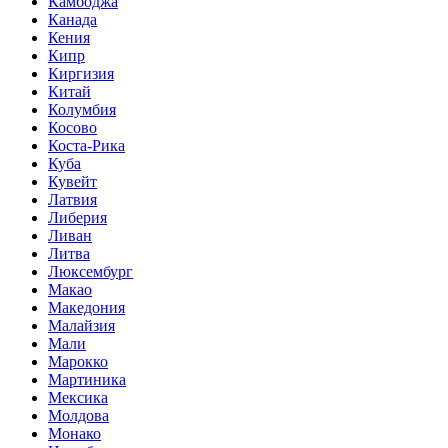
Камбоджа
Канада
Кения
Кипр
Киргизия
Китай
Колумбия
Косово
Коста-Рика
Куба
Кувейт
Латвия
Либерия
Ливан
Литва
Люксембург
Макао
Македония
Малайзия
Мали
Марокко
Мартиника
Мексика
Молдова
Монако