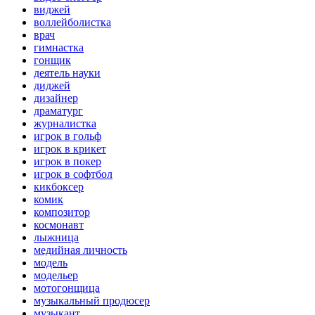
виджей
воллейболистка
врач
гимнастка
гонщик
деятель науки
диджей
дизайнер
драматург
журналистка
игрок в гольф
игрок в крикет
игрок в покер
игрок в софтбол
кикбоксер
комик
композитор
космонавт
лыжница
медийная личность
модель
модельер
мотогонщица
музыкальный продюсер
музыкант