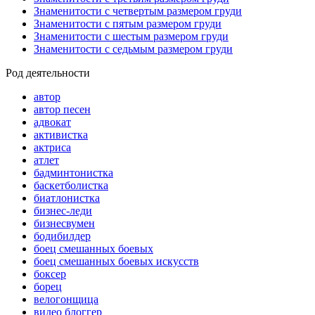
Знаменитости с четвертым размером груди
Знаменитости с пятым размером груди
Знаменитости с шестым размером груди
Знаменитости с седьмым размером груди
Род деятельности
автор
автор песен
адвокат
активистка
актриса
атлет
бадминтонистка
баскетболистка
биатлонистка
бизнес-леди
бизнесвумен
бодибилдер
боец смешанных боевых
боец смешанных боевых искусств
боксер
борец
велогонщица
видео блоггер