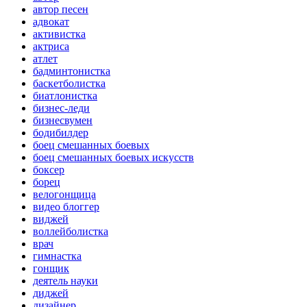
автор песен
адвокат
активистка
актриса
атлет
бадминтонистка
баскетболистка
биатлонистка
бизнес-леди
бизнесвумен
бодибилдер
боец смешанных боевых
боец смешанных боевых искусств
боксер
борец
велогонщица
видео блоггер
виджей
воллейболистка
врач
гимнастка
гонщик
деятель науки
диджей
дизайнер