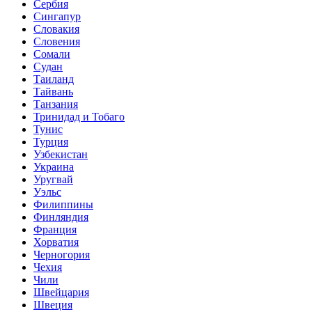
Сербия
Сингапур
Словакия
Словения
Сомали
Судан
Таиланд
Тайвань
Танзания
Тринидад и Тобаго
Тунис
Турция
Узбекистан
Украина
Уругвай
Уэльс
Филиппины
Финляндия
Франция
Хорватия
Черногория
Чехия
Чили
Швейцария
Швеция