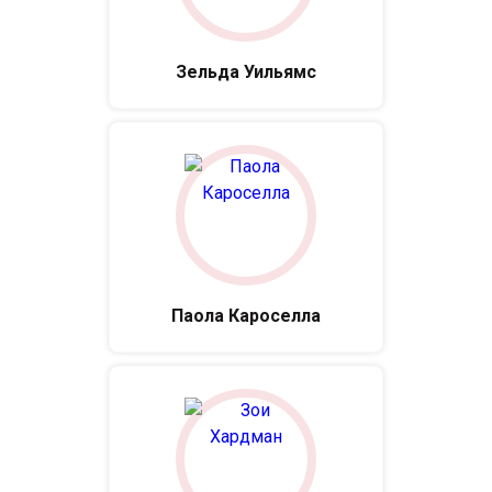
Зельда Уильямс
Паола Кароселла