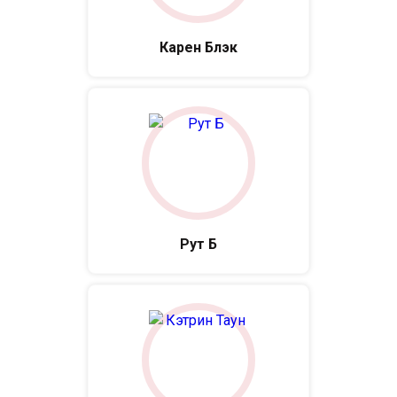
Карен Блэк
Рут Б