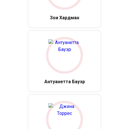
Зои Хардман
Антуанетта Бауэр