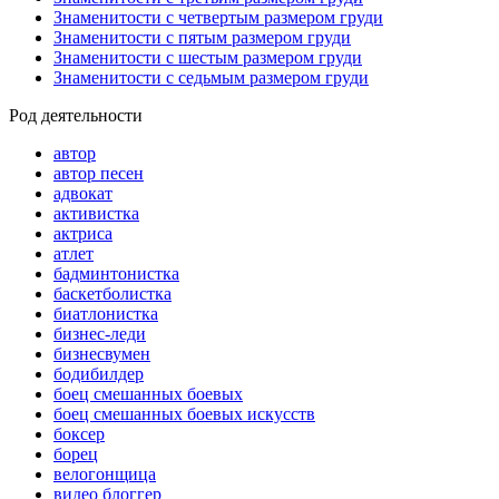
Знаменитости с четвертым размером груди
Знаменитости с пятым размером груди
Знаменитости с шестым размером груди
Знаменитости с седьмым размером груди
Род деятельности
автор
автор песен
адвокат
активистка
актриса
атлет
бадминтонистка
баскетболистка
биатлонистка
бизнес-леди
бизнесвумен
бодибилдер
боец смешанных боевых
боец смешанных боевых искусств
боксер
борец
велогонщица
видео блоггер