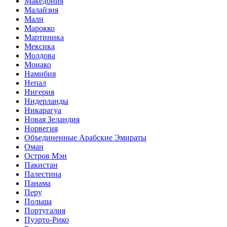
Македония
Малайзия
Мали
Марокко
Мартиника
Мексика
Молдова
Монако
Намибия
Непал
Нигерия
Нидерланды
Никарагуа
Новая Зеландия
Норвегия
Объединенные Арабские Эмираты
Оман
Остров Мэн
Пакистан
Палестина
Панама
Перу
Польша
Португалия
Пуэрто-Рико