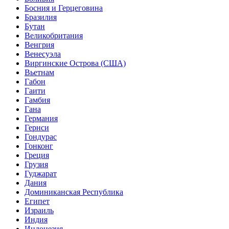
Босния и Герцеговина
Бразилия
Бутан
Великобритания
Венгрия
Венесуэла
Виргинские Острова (США)
Вьетнам
Габон
Гаити
Гамбия
Гана
Германия
Гернси
Гондурас
Гонконг
Греция
Грузия
Гуджарат
Дания
Доминиканская Республика
Египет
Израиль
Индия
Индонезия