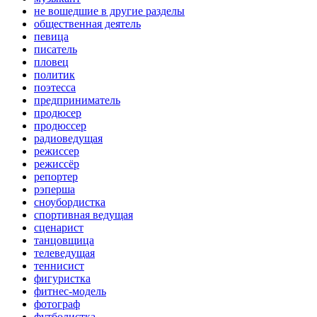
не вошедшие в другие разделы
общественная деятель
певица
писатель
пловец
политик
поэтесса
предприниматель
продюсер
продюссер
радиоведущая
режиссер
режиссёр
репортер
рэперша
сноубордистка
спортивная ведущая
сценарист
танцовщица
телеведущая
теннисист
фигуристка
фитнес-модель
фотограф
футболистка