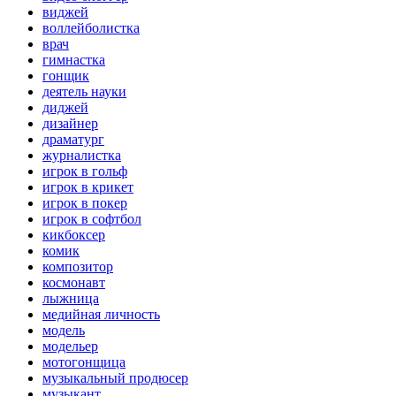
виджей
воллейболистка
врач
гимнастка
гонщик
деятель науки
диджей
дизайнер
драматург
журналистка
игрок в гольф
игрок в крикет
игрок в покер
игрок в софтбол
кикбоксер
комик
композитор
космонавт
лыжница
медийная личность
модель
модельер
мотогонщица
музыкальный продюсер
музыкант