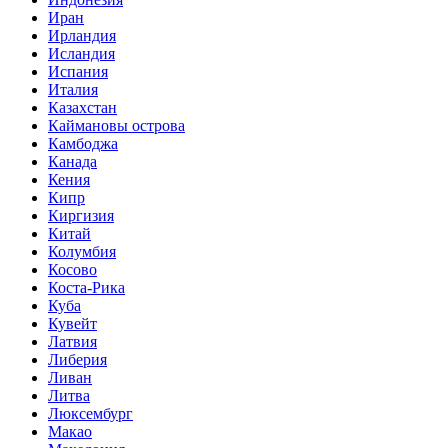
Иран
Ирландия
Исландия
Испания
Италия
Казахстан
Каймановы острова
Камбоджа
Канада
Кения
Кипр
Киргизия
Китай
Колумбия
Косово
Коста-Рика
Куба
Кувейт
Латвия
Либерия
Ливан
Литва
Люксембург
Макао