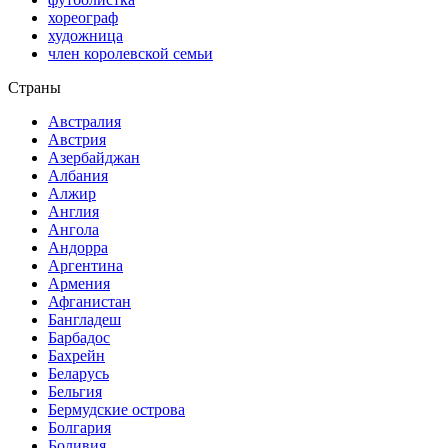
хореограф
художница
член королевской семьи
Страны
Австралия
Австрия
Азербайджан
Албания
Алжир
Англия
Ангола
Андорра
Аргентина
Армения
Афганистан
Бангладеш
Барбадос
Бахрейн
Беларусь
Бельгия
Бермудские острова
Болгария
Боливия