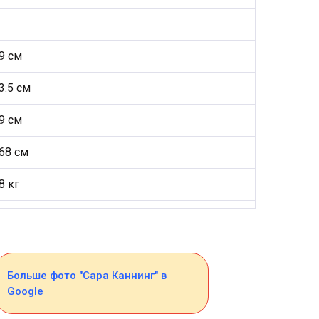
9 см
3.5 см
9 см
68 см
8 кг
Больше фото "Сара Каннинг" в
Google