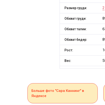
2
Размер груди:
8
Обхват груди:
6
Обхват талии:
8
Обхват бедер:
1
Рост:
5
Вес:
Больше фото "Сара Каннинг" в
Яндексе