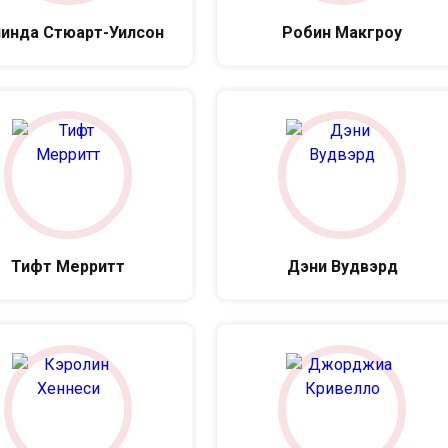
инда Стюарт-Уилсон
Робин Макгроу
Тифт Мерритт
Дэни Вудвэрд