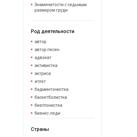
Знаменитости с седьмым
размером груди
Род деятельности
автор
автор песен
адвокат
активистка
актриса
атлет
бадминтонистка
баскетболистка
биатлонистка
бизнес-леди
бизнесвумен
Страны
бодибилдер