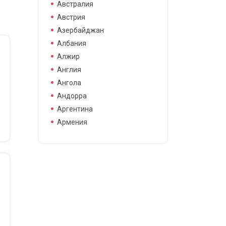
боец смешанных боевых
Австралия
боец смешанных боевых
Австрия
искусств
Азербайджан
боксер
Албания
борец
Алжир
велогонщица
Англия
видео блоггер
Ангола
виджей
Андорра
воллейболистка
Аргентина
врач
Армения
гимнастка
Афганистан
гонщик
Бангладеш
деятель науки
Барбадос
диджей
Бахрейн
дизайнер
Беларусь
драматург
Бельгия
журналистка
Бермудские острова
игрок в гольф