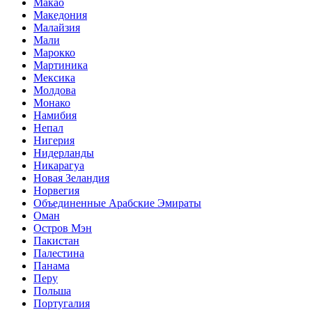
Макао
Македония
Малайзия
Мали
Марокко
Мартиника
Мексика
Молдова
Монако
Намибия
Непал
Нигерия
Нидерланды
Никарагуа
Новая Зеландия
Норвегия
Объединенные Арабские Эмираты
Оман
Остров Мэн
Пакистан
Палестина
Панама
Перу
Польша
Португалия