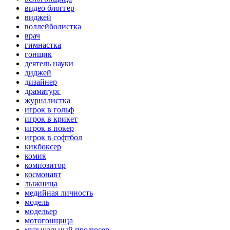
видео блоггер
виджей
воллейболистка
врач
гимнастка
гонщик
деятель науки
диджей
дизайнер
драматург
журналистка
игрок в гольф
игрок в крикет
игрок в покер
игрок в софтбол
кикбоксер
комик
композитор
космонавт
лыжница
медийная личность
модель
модельер
мотогонщица
музыкальный продюсер