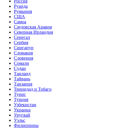
Россия
Руанда
Румыния
США
Самоа
Саудовская Аравия
Северная Ирландия
Сенегал
Сербия
Сингапур
Словакия
Словения
Сомали
Судан
Таиланд
Тайвань
Танзания
Тринидад и Тобаго
Тунис
Турция
Узбекистан
Украина
Уругвай
Уэльс
Филиппины