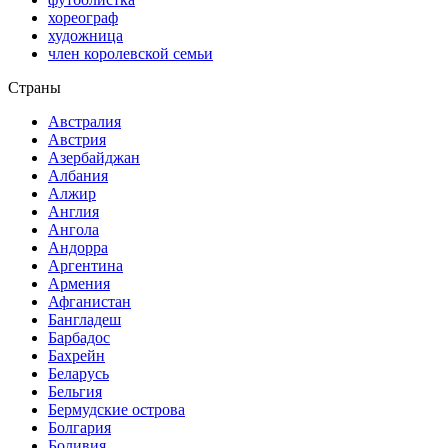
хореограф
художница
член королевской семьи
Страны
Австралия
Австрия
Азербайджан
Албания
Алжир
Англия
Ангола
Андорра
Аргентина
Армения
Афганистан
Бангладеш
Барбадос
Бахрейн
Беларусь
Бельгия
Бермудские острова
Болгария
Боливия