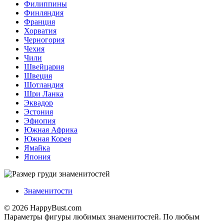
Филиппины
Финляндия
Франция
Хорватия
Черногория
Чехия
Чили
Швейцария
Швеция
Шотландия
Шри Ланка
Эквадор
Эстония
Эфиопия
Южная Африка
Южная Корея
Ямайка
Япония
Знаменитости
© 2026 HappyBust.com
Параметры фигуры любимых знаменитостей. По любым