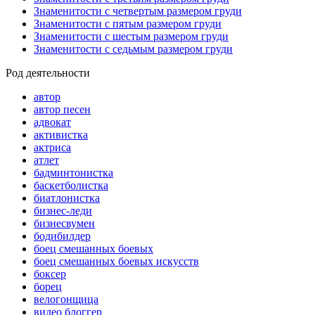
Знаменитости с четвертым размером груди
Знаменитости с пятым размером груди
Знаменитости с шестым размером груди
Знаменитости с седьмым размером груди
Род деятельности
автор
автор песен
адвокат
активистка
актриса
атлет
бадминтонистка
баскетболистка
биатлонистка
бизнес-леди
бизнесвумен
бодибилдер
боец смешанных боевых
боец смешанных боевых искусств
боксер
борец
велогонщица
видео блоггер