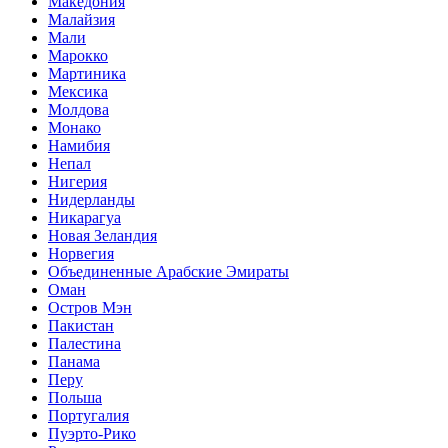
Македония
Малайзия
Мали
Марокко
Мартиника
Мексика
Молдова
Монако
Намибия
Непал
Нигерия
Нидерланды
Никарагуа
Новая Зеландия
Норвегия
Объединенные Арабские Эмираты
Оман
Остров Мэн
Пакистан
Палестина
Панама
Перу
Польша
Португалия
Пуэрто-Рико