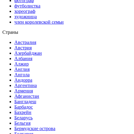
фотограф
футболистка
хореограф
художница
член королевской семьи
Страны
Австралия
Австрия
Азербайджан
Албания
Алжир
Англия
Ангола
Андорра
Аргентина
Армения
Афганистан
Бангладеш
Барбадос
Бахрейн
Беларусь
Бельгия
Бермудские острова
Болгария