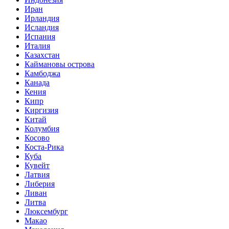
Иран
Ирландия
Исландия
Испания
Италия
Казахстан
Каймановы острова
Камбоджа
Канада
Кения
Кипр
Киргизия
Китай
Колумбия
Косово
Коста-Рика
Куба
Кувейт
Латвия
Либерия
Ливан
Литва
Люксембург
Макао