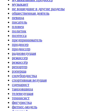
музыкант
не вошедшие в другие разделы
общественная деятель
певица
писатель
пловец
политик
поэтесса
предприниматель
продюсер
продюссер
радиоведущая
режиссер
режиссёр
репортер
рэперша
сноубордистка
спортивная ведущая
сценарист
танцовщица
телеведущая
теннисист
фигуристка
фитнес-модель