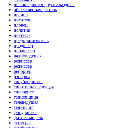
не вошедшие в другие разделы
общественная деятель
певица
писатель
пловец
политик
поэтесса
предприниматель
продюсер
продюссер
радиоведущая
режиссер
режиссёр
репортер
рэперша
сноубордистка
спортивная ведущая
сценарист
танцовщица
телеведущая
теннисист
фигуристка
фитнес-модель
фотограф
футболистка