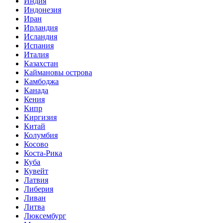
Индия
Индонезия
Иран
Ирландия
Исландия
Испания
Италия
Казахстан
Каймановы острова
Камбоджа
Канада
Кения
Кипр
Киргизия
Китай
Колумбия
Косово
Коста-Рика
Куба
Кувейт
Латвия
Либерия
Ливан
Литва
Люксембург