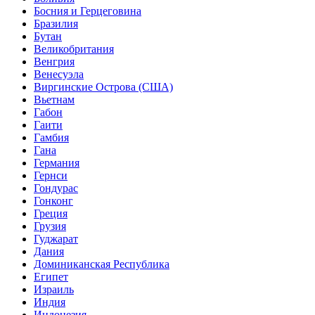
Босния и Герцеговина
Бразилия
Бутан
Великобритания
Венгрия
Венесуэла
Виргинские Острова (США)
Вьетнам
Габон
Гаити
Гамбия
Гана
Германия
Гернси
Гондурас
Гонконг
Греция
Грузия
Гуджарат
Дания
Доминиканская Республика
Египет
Израиль
Индия
Индонезия