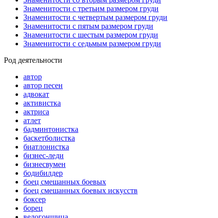
Знаменитости с третьим размером груди
Знаменитости с четвертым размером груди
Знаменитости с пятым размером груди
Знаменитости с шестым размером груди
Знаменитости с седьмым размером груди
Род деятельности
автор
автор песен
адвокат
активистка
актриса
атлет
бадминтонистка
баскетболистка
биатлонистка
бизнес-леди
бизнесвумен
бодибилдер
боец смешанных боевых
боец смешанных боевых искусств
боксер
борец
велогонщица