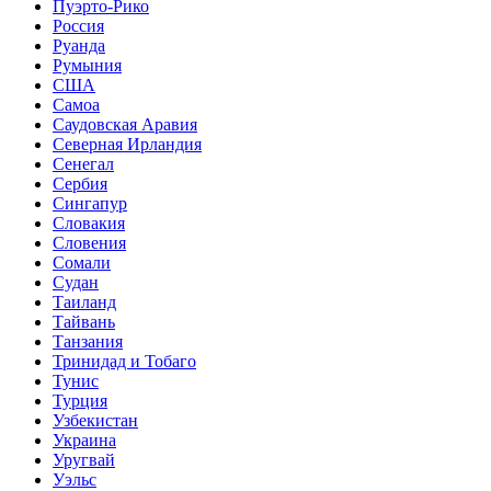
Пуэрто-Рико
Россия
Руанда
Румыния
США
Самоа
Саудовская Аравия
Северная Ирландия
Сенегал
Сербия
Сингапур
Словакия
Словения
Сомали
Судан
Таиланд
Тайвань
Танзания
Тринидад и Тобаго
Тунис
Турция
Узбекистан
Украина
Уругвай
Уэльс