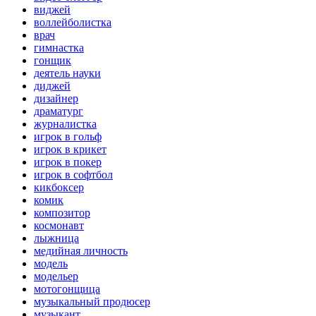
виджей
воллейболистка
врач
гимнастка
гонщик
деятель науки
диджей
дизайнер
драматург
журналистка
игрок в гольф
игрок в крикет
игрок в покер
игрок в софтбол
кикбоксер
комик
композитор
космонавт
лыжница
медийная личность
модель
модельер
мотогонщица
музыкальный продюсер
музыкант