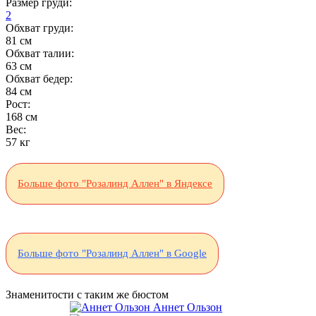
Размер груди:
2
Обхват груди:
81 см
Обхват талии:
63 см
Обхват бедер:
84 см
Рост:
168 см
Вес:
57 кг
Больше фото "Розалинд Аллен" в Яндексе
Больше фото "Розалинд Аллен" в Google
Знаменитости с таким же бюстом
Аннет Ользон