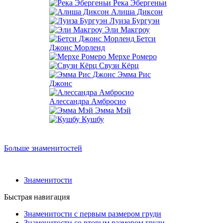
Река Эбергеньи
Алиша Диксон
Луиза Бургуэн
Эли Макгроу
Бетси
Джонс Морленд
Мерхе Ромеро
Свузи Кёрц
Эмма Рис
Джонс
Алессандра Амбросио
Эмма Мэй
Кушбу
Больше знаменитостей
Знаменитости
Быстрая навигация
Знаменитости с первым размером груди
Знаменитости со вторым размером груди