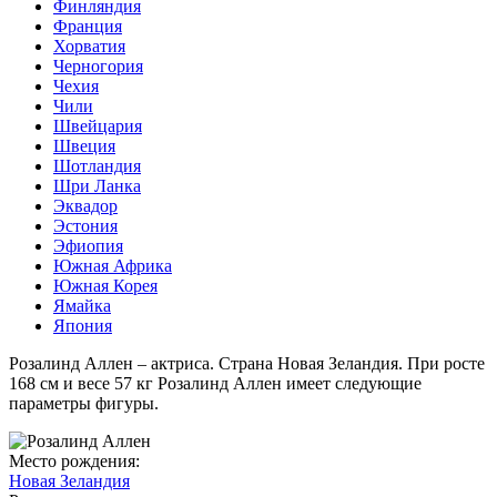
Финляндия
Франция
Хорватия
Черногория
Чехия
Чили
Швейцария
Швеция
Шотландия
Шри Ланка
Эквадор
Эстония
Эфиопия
Южная Африка
Южная Корея
Ямайка
Япония
Розалинд Аллен – актриса. Страна Новая Зеландия. При росте
168 см и весе 57 кг Розалинд Аллен имеет следующие
параметры фигуры.
Место рождения:
Новая Зеландия