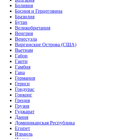
Боливия
Босния и Герцеговина
Бразилия
Бутан
Великобритания
Венгрия
Венесуэла
Виргинские Острова (США)
Вьетнам
Габон
Гаити
Гамбия
Гана
Германия
Гернси
Гондурас
Гонконг
Греция
Грузия
Гуджарат
Дания
Доминиканская Республика
Египет
Израиль