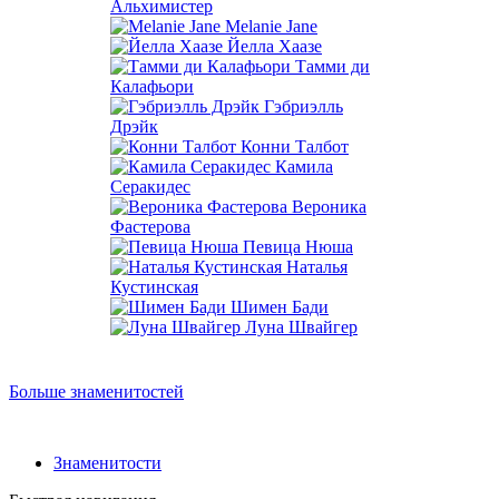
Альхимистер
Melanie Jane
Йелла Хаазе
Тамми ди
Калафьори
Гэбриэлль
Дрэйк
Конни Талбот
Камила
Серакидес
Вероника
Фастерова
Певица Нюша
Наталья
Кустинская
Шимен Бади
Луна Швайгер
Больше знаменитостей
Знаменитости