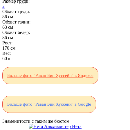
Размер груди:
2
Обхват груди:
86 см
Обхват талии:
63 см
Обхват бедер:
86 см
Рост:
170 см
Вес:
60 кг
Больше фото "Раван Бин Хуссейн" в Яндексе
Больше фото "Раван Бин Хуссейн" в Google
Знаменитости с таким же бюстом
Нета