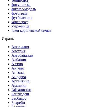
теннисист
фигуристка
фитнес-модель
фотограф
футболистка
хореограф
художница
член королевской семьи
Страны
Австралия
Австрия
Азербайджан
Албания
Алжир
Англия
Ангола
Андорра
Аргентина
Армения
Афганистан
Бангладеш
Барбадос
Бахрейн
Беларусь