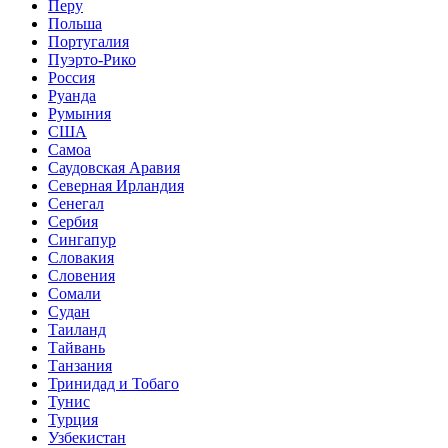
Перу
Польша
Португалия
Пуэрто-Рико
Россия
Руанда
Румыния
США
Самоа
Саудовская Аравия
Северная Ирландия
Сенегал
Сербия
Сингапур
Словакия
Словения
Сомали
Судан
Таиланд
Тайвань
Танзания
Тринидад и Тобаго
Тунис
Турция
Узбекистан