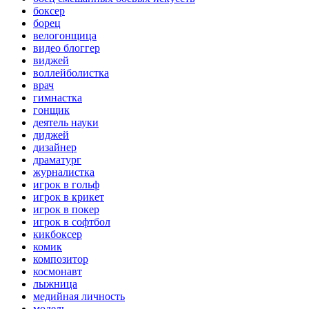
боксер
борец
велогонщица
видео блоггер
виджей
воллейболистка
врач
гимнастка
гонщик
деятель науки
диджей
дизайнер
драматург
журналистка
игрок в гольф
игрок в крикет
игрок в покер
игрок в софтбол
кикбоксер
комик
композитор
космонавт
лыжница
медийная личность
модель