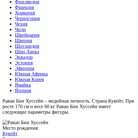
Финляндия
Франция
Хорватия
Черногория
Чехия
Чили
Швейцария
Швеция
Шотландия
Шри Ланка
Эквадор
Эстония
Эфиопия
Южная Африка
Южная Корея
Ямайка
Япония
Раван Бин Хуссейн – медийная личность. Страна Кувейт. При
росте 170 см и весе 60 кг Раван Бин Хуссейн имеет
следующие параметры фигуры.
Место рождения:
Кувейт