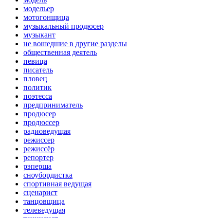
модельер
мотогонщица
музыкальный продюсер
музыкант
не вошедшие в другие разделы
общественная деятель
певица
писатель
пловец
политик
поэтесса
предприниматель
продюсер
продюссер
радиоведущая
режиссер
режиссёр
репортер
рэперша
сноубордистка
спортивная ведущая
сценарист
танцовщица
телеведущая