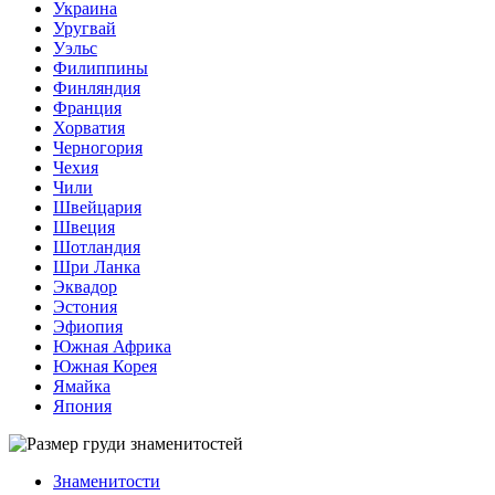
Украина
Уругвай
Уэльс
Филиппины
Финляндия
Франция
Хорватия
Черногория
Чехия
Чили
Швейцария
Швеция
Шотландия
Шри Ланка
Эквадор
Эстония
Эфиопия
Южная Африка
Южная Корея
Ямайка
Япония
Знаменитости