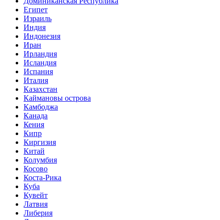
Доминиканская Республика
Египет
Израиль
Индия
Индонезия
Иран
Ирландия
Исландия
Испания
Италия
Казахстан
Каймановы острова
Камбоджа
Канада
Кения
Кипр
Киргизия
Китай
Колумбия
Косово
Коста-Рика
Куба
Кувейт
Латвия
Либерия