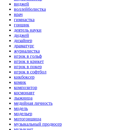
виджей
воллейболистка
врач
гимнастка
гонщик
деятель науки
диджей
дизайнер
драматург
журналистка
игрок в гольф
игрок в крикет
игрок в покер
игрок в софтбол
кикбоксер
комик
композитор
космонавт
лыжница
медийная личность
модель
модельер
мотогонщица
музыкальный продюсер
музыкант