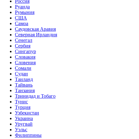
Россия
Руанда
Румыния
США
Самоа
Саудовская Аравия
Северная Ирландия
Сенегал
Сербия
Сингапур
Словакия
Словения
Сомали
Судан
Таиланд
Тайвань
Танзания
Тринидад и Тобаго
Тунис
Турция
Узбекистан
Украина
Уругвай
Уэльс
Филиппины