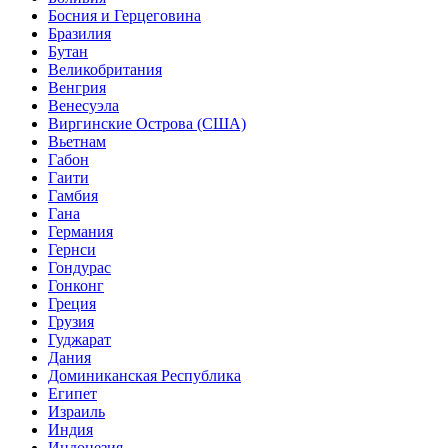
Босния и Герцеговина
Бразилия
Бутан
Великобритания
Венгрия
Венесуэла
Виргинские Острова (США)
Вьетнам
Габон
Гаити
Гамбия
Гана
Германия
Гернси
Гондурас
Гонконг
Греция
Грузия
Гуджарат
Дания
Доминиканская Республика
Египет
Израиль
Индия
Индонезия