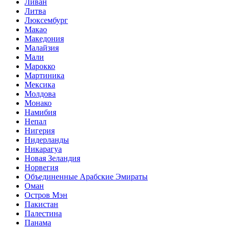
Ливан
Литва
Люксембург
Макао
Македония
Малайзия
Мали
Марокко
Мартиника
Мексика
Молдова
Монако
Намибия
Непал
Нигерия
Нидерланды
Никарагуа
Новая Зеландия
Норвегия
Объединенные Арабские Эмираты
Оман
Остров Мэн
Пакистан
Палестина
Панама