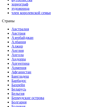
хореограф
художница
член королевской семьи
Страны
Австралия
Австрия
Азербайджан
Албания
Алжир
Англия
Ангола
Андорра
Аргентина
Армения
Афганистан
Бангладеш
Барбадос
Бахрейн
Беларусь
Бельгия
Бермудские острова
Болгария
Боливия