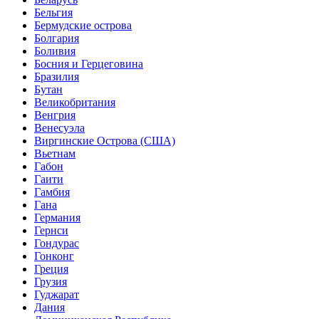
Бельгия
Бермудские острова
Болгария
Боливия
Босния и Герцеговина
Бразилия
Бутан
Великобритания
Венгрия
Венесуэла
Виргинские Острова (США)
Вьетнам
Габон
Гаити
Гамбия
Гана
Германия
Гернси
Гондурас
Гонконг
Греция
Грузия
Гуджарат
Дания