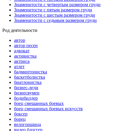
Знаменитости с четвертым размером груди
Знаменитости с пятым размером груди
Знаменитости с шестым размером груди
Знаменитости с седьмым размером груди
Род деятельности
автор
автор песен
адвокат
активистка
актриса
атлет
бадминтонистка
баскетболистка
биатлонистка
бизнес-леди
бизнесвумен
бодибилдер
боец смешанных боевых
боец смешанных боевых искусств
боксер
борец
велогонщица
видео блоггер