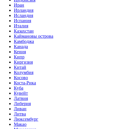
Иран
Ирландия
Исландия
Испания
Италия
Казахстан
Каймановы острова
Камбоджа
Канада
Кения
Кипр
Киргизия
Китай
Колумбия
Косово
Коста-Рика
Куба
Кувейт
Латвия
Либерия
Ливан
Литва
Люксембург
Макао