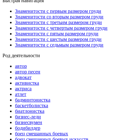
Быстрая навигация
Знаменитости с первым размером груди
Знаменитости со вторым размером груди
Знаменитости с третьим размером груди
Знаменитости с четвертым размером груди
Знаменитости с пятым размером груди
Знаменитости с шестым размером груди
Знаменитости с седьмым размером груди
Род деятельности
автор
автор песен
адвокат
активистка
актриса
атлет
бадминтонистка
баскетболистка
биатлонистка
бизнес-леди
бизнесвумен
бодибилдер
боец смешанных боевых
боец смешанных боевых искусств