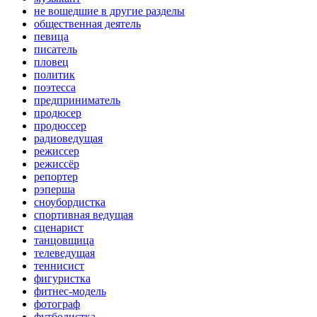
не вошедшие в другие разделы
общественная деятель
певица
писатель
пловец
политик
поэтесса
предприниматель
продюсер
продюссер
радиоведущая
режиссер
режиссёр
репортер
рэперша
сноубордистка
спортивная ведущая
сценарист
танцовщица
телеведущая
теннисист
фигуристка
фитнес-модель
фотограф
футболистка