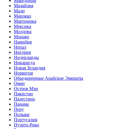
Македония
Малайзия
Мали
Марокко
Мартиника
Мексика
Молдова
Монако
Намибия
Непал
Нигерия
Нидерланды
Никарагуа
Новая Зеландия
Норвегия
Объединенные Арабские Эмираты
Оман
Остров Мэн
Пакистан
Палестина
Панама
Перу
Польша
Португалия
Пуэрто-Рико