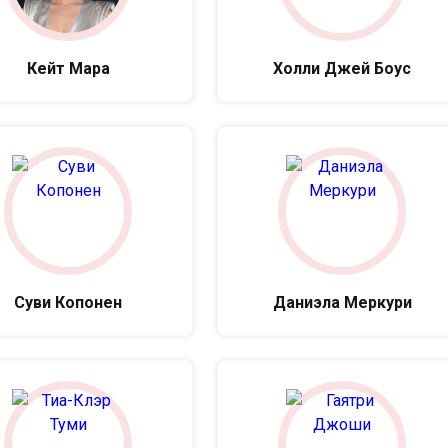
Кейт Мара
Холли Джей Боус
Суви Копонен
Даниэла Меркури