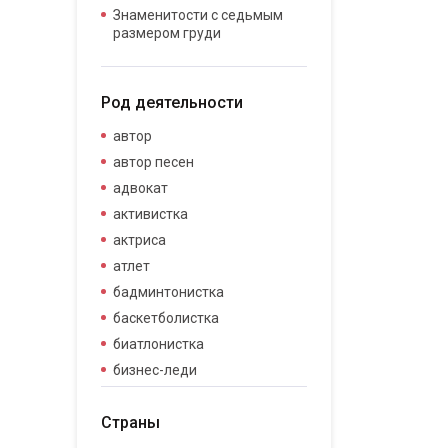
Знаменитости с седьмым
размером груди
Род деятельности
автор
автор песен
адвокат
активистка
актриса
атлет
бадминтонистка
баскетболистка
биатлонистка
бизнес-леди
бизнесвумен
Страны
бодибилдер