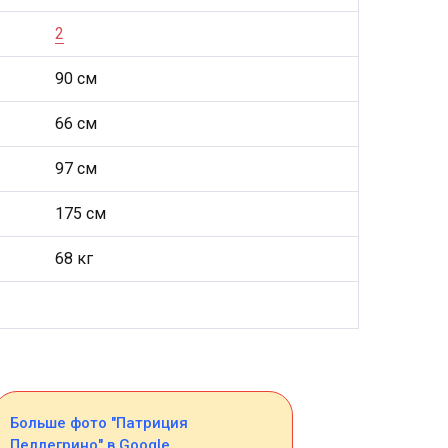
2
90 см
66 см
97 см
175 см
68 кг
Больше фото "Патриция
Пеллегрино" в Google