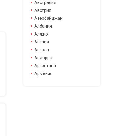
боец смешанных боевых
Австралия
боец смешанных боевых
Австрия
искусств
Азербайджан
боксер
Албания
борец
Алжир
велогонщица
Англия
видео блоггер
Ангола
виджей
Андорра
воллейболистка
Аргентина
врач
Армения
гимнастка
Афганистан
гонщик
Бангладеш
деятель науки
Барбадос
диджей
Бахрейн
дизайнер
Беларусь
драматург
Бельгия
журналистка
Бермудские острова
игрок в гольф