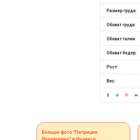
Размер груди:
Обхват груди:
Обхват талии:
Обхват бедер:
Рост:
Вес:
Больше фото "Патриция
Пеллегрино" в Яндексе