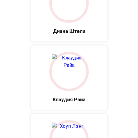
Диана Штели
Клаудия Райа