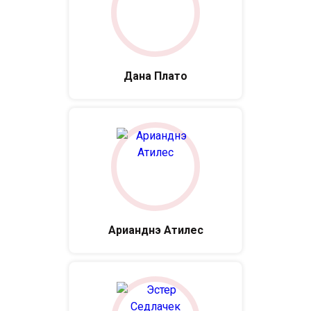
Дана Плато
Арианднэ Атилес