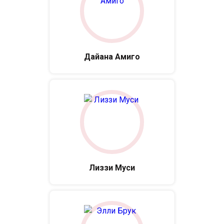
Дайана Амиго
Лиззи Муси