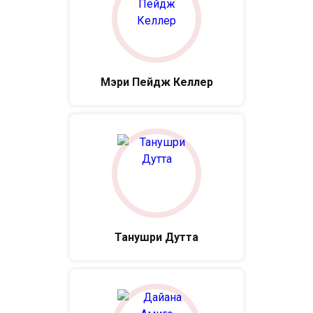
Мэри Пейдж Келлер
Танушри Дутта