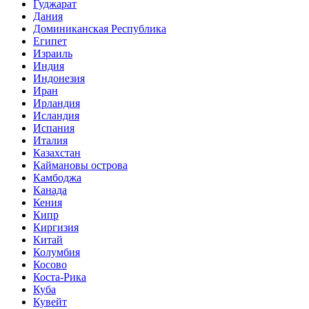
Гуджарат
Дания
Доминиканская Республика
Египет
Израиль
Индия
Индонезия
Иран
Ирландия
Исландия
Испания
Италия
Казахстан
Каймановы острова
Камбоджа
Канада
Кения
Кипр
Киргизия
Китай
Колумбия
Косово
Коста-Рика
Куба
Кувейт