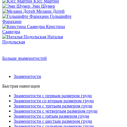
Кэсс Мартин
Эми Шумер
Мелани Дотей
Гольшифте
Фарахани
Кристина
Сааведра
Наталья
Подольская
Больше знаменитостей
Знаменитости
Быстрая навигация
Знаменитости с первым размером груди
Знаменитости со вторым размером груди
Знаменитости с третьим размером груди
Знаменитости с четвертым размером груди
Знаменитости с пятым размером груди
Знаменитости с шестым размером груди
Знаменитости с седьмым размером груди