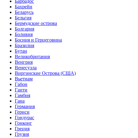
Барбадос
Бахрейн
Беларусь
Бельгия
Бермудские острова
Болгария
Боливия
Босния и Герцеговина
Бразилия
Бутан
Великобритания
Венгрия
Венесуэла
Виргинские Острова (США)
Вьетнам
Габон
Гаити
Гамбия
Гана
Германия
Гернси
Гондурас
Гонконг
Греция
Грузия