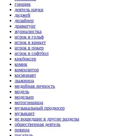
гонщик
деятель науки
диджей
дизайнер
драматург
журналистка
игрок в гольф
игрок в крикет
игрок в покер
игрок в софтбол
кикбоксер
комик
композитор
космонавт
лыжница
медийная личность
модель
модельер
мотогонщица
музыкальный продюсер
музыкант
не вошедшие в другие разделы
общественная деятель
певица
писатель