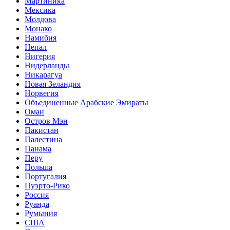
Мартиника
Мексика
Молдова
Монако
Намибия
Непал
Нигерия
Нидерланды
Никарагуа
Новая Зеландия
Норвегия
Объединенные Арабские Эмираты
Оман
Остров Мэн
Пакистан
Палестина
Панама
Перу
Польша
Португалия
Пуэрто-Рико
Россия
Руанда
Румыния
США