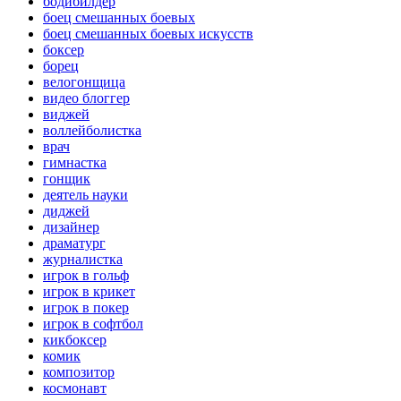
бодибилдер
боец смешанных боевых
боец смешанных боевых искусств
боксер
борец
велогонщица
видео блоггер
виджей
воллейболистка
врач
гимнастка
гонщик
деятель науки
диджей
дизайнер
драматург
журналистка
игрок в гольф
игрок в крикет
игрок в покер
игрок в софтбол
кикбоксер
комик
композитор
космонавт