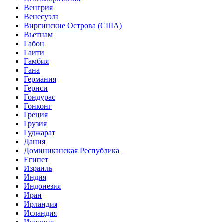
Венгрия
Венесуэла
Виргинские Острова (США)
Вьетнам
Габон
Гаити
Гамбия
Гана
Германия
Гернси
Гондурас
Гонконг
Греция
Грузия
Гуджарат
Дания
Доминиканская Республика
Египет
Израиль
Индия
Индонезия
Иран
Ирландия
Исландия
Испания