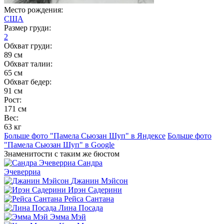
Место рождения:
США
Размер груди:
2
Обхват груди:
89 см
Обхват талии:
65 см
Обхват бедер:
91 см
Рост:
171 см
Вес:
63 кг
Больше фото "Памела Сьюзан Шуп" в Яндексе
Больше фото
"Памела Сьюзан Шуп" в Google
Знаменитости с таким же бюстом
Сандра
Эчеверриа
Джанин Мэйсон
Ирэн Садерини
Рейса Сантана
Лина Посада
Эмма Мэй