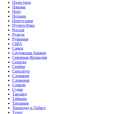
Палестина
Панама
Перу
Польша
Португалия
Пуэрто-Рико
Россия
Руанда
Румыния
США
Самоа
Саудовская Аравия
Северная Ирландия
Сенегал
Сербия
Сингапур
Словакия
Словения
Сомали
Судан
Таиланд
Тайвань
Танзания
Тринидад и Тобаго
Тунис