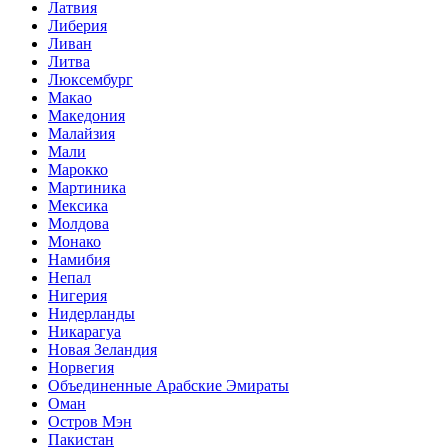
Латвия
Либерия
Ливан
Литва
Люксембург
Макао
Македония
Малайзия
Мали
Марокко
Мартиника
Мексика
Молдова
Монако
Намибия
Непал
Нигерия
Нидерланды
Никарагуа
Новая Зеландия
Норвегия
Объединенные Арабские Эмираты
Оман
Остров Мэн
Пакистан