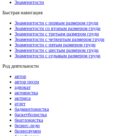
Знаменитости
Быстрая навигация
Знаменитости с первым размером груди
Знаменитости со вторым размером груди
Знаменитости с третьим размером груди
Знаменитости с четвертым размером груди
Знаменитости с пятым размером груди
Знаменитости с шестым размером груди
Знаменитости с седьмым размером груди
Род деятельности
автор
автор песен
адвокат
активистка
актриса
атлет
бадминтонистка
баскетболистка
биатлонистка
бизнес-леди
бизнесвумен