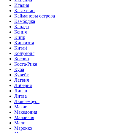
Италия
Казахстан
Каймановы острова
Камбоджа
Канада
Кения
Кипр
Киргизия
Китай
Колумбия
Косово
Коста-Рика
Куба
Кувейт
Латвия
Либерия
Ливан
Литва
Люксембург
Макао
Македония
Малайзия
Мали
Марокко