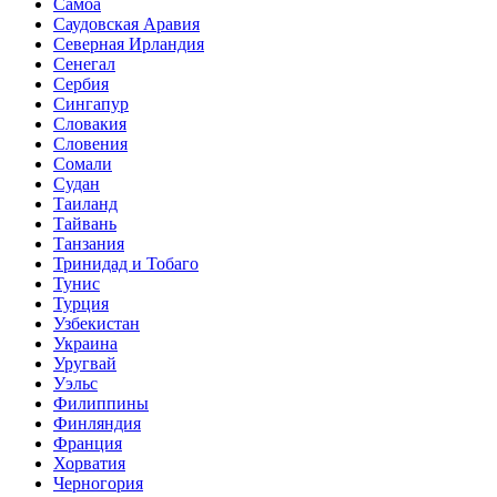
Самоа
Саудовская Аравия
Северная Ирландия
Сенегал
Сербия
Сингапур
Словакия
Словения
Сомали
Судан
Таиланд
Тайвань
Танзания
Тринидад и Тобаго
Тунис
Турция
Узбекистан
Украина
Уругвай
Уэльс
Филиппины
Финляндия
Франция
Хорватия
Черногория