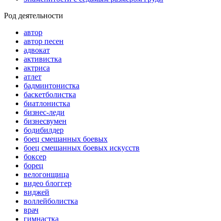
Род деятельности
автор
автор песен
адвокат
активистка
актриса
атлет
бадминтонистка
баскетболистка
биатлонистка
бизнес-леди
бизнесвумен
бодибилдер
боец смешанных боевых
боец смешанных боевых искусств
боксер
борец
велогонщица
видео блоггер
виджей
воллейболистка
врач
гимнастка