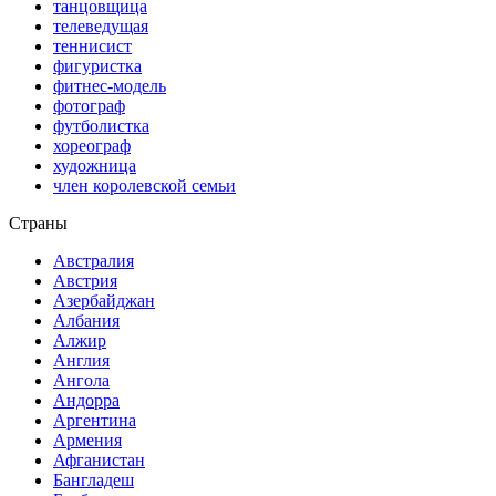
танцовщица
телеведущая
теннисист
фигуристка
фитнес-модель
фотограф
футболистка
хореограф
художница
член королевской семьи
Страны
Австралия
Австрия
Азербайджан
Албания
Алжир
Англия
Ангола
Андорра
Аргентина
Армения
Афганистан
Бангладеш