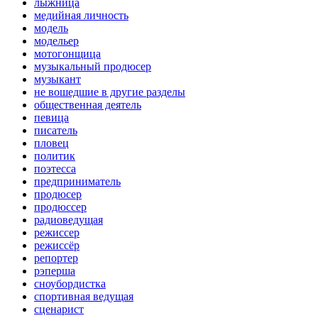
лыжница
медийная личность
модель
модельер
мотогонщица
музыкальный продюсер
музыкант
не вошедшие в другие разделы
общественная деятель
певица
писатель
пловец
политик
поэтесса
предприниматель
продюсер
продюссер
радиоведущая
режиссер
режиссёр
репортер
рэперша
сноубордистка
спортивная ведущая
сценарист