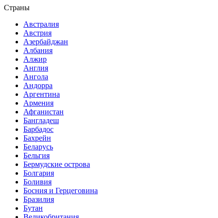
Страны
Австралия
Австрия
Азербайджан
Албания
Алжир
Англия
Ангола
Андорра
Аргентина
Армения
Афганистан
Бангладеш
Барбадос
Бахрейн
Беларусь
Бельгия
Бермудские острова
Болгария
Боливия
Босния и Герцеговина
Бразилия
Бутан
Великобритания