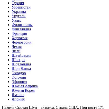
Турция
Узбекистан
Украина
Уругвай
Уэльс
Филиппины
Финляндия
Франция
Хорватия
Черногория
Чехия
Чили
Швейцария
Швеция
Шотландия
Шри Ланка
Эквадор
Эстония
Эфиопия
Южная Африка
Южная Корея
Ямайка
Япония
Памела Сьюзан Шуп – актриса. Страна США. При росте 171