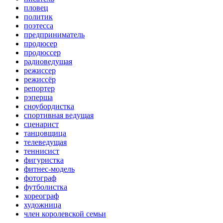
пловец
политик
поэтесса
предприниматель
продюсер
продюссер
радиоведущая
режиссер
режиссёр
репортер
рэперша
сноубордистка
спортивная ведущая
сценарист
танцовщица
телеведущая
теннисист
фигуристка
фитнес-модель
фотограф
футболистка
хореограф
художница
член королевской семьи