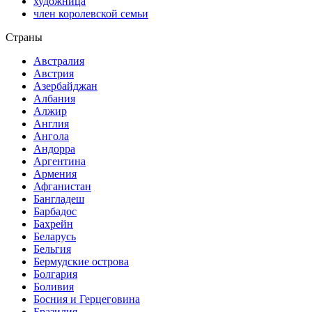
художница
член королевской семьи
Страны
Австралия
Австрия
Азербайджан
Албания
Алжир
Англия
Ангола
Андорра
Аргентина
Армения
Афганистан
Бангладеш
Барбадос
Бахрейн
Беларусь
Бельгия
Бермудские острова
Болгария
Боливия
Босния и Герцеговина
Бразилия