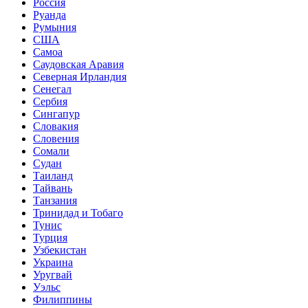
Россия
Руанда
Румыния
США
Самоа
Саудовская Аравия
Северная Ирландия
Сенегал
Сербия
Сингапур
Словакия
Словения
Сомали
Судан
Таиланд
Тайвань
Танзания
Тринидад и Тобаго
Тунис
Турция
Узбекистан
Украина
Уругвай
Уэльс
Филиппины