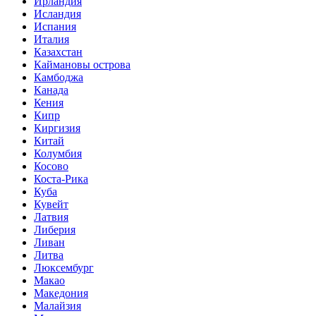
Ирландия
Исландия
Испания
Италия
Казахстан
Каймановы острова
Камбоджа
Канада
Кения
Кипр
Киргизия
Китай
Колумбия
Косово
Коста-Рика
Куба
Кувейт
Латвия
Либерия
Ливан
Литва
Люксембург
Макао
Македония
Малайзия