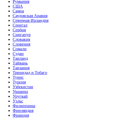
Румыния
США
Самоа
Саудовская Аравия
Северная Ирландия
Сенегал
Сербия
Сингапур
Словакия
Словения
Сомали
Судан
Таиланд
Тайвань
Танзания
Тринидад и Тобаго
Тунис
Турция
Узбекистан
Украина
Уругвай
Уэльс
Филиппины
Финляндия
Франция