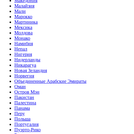
Македония
Малайзия
Мали
Марокко
Мартиника
Мексика
Молдова
Монако
Намибия
Непал
Нигерия
Нидерланды
Никарагуа
Новая Зеландия
Норвегия
Объединенные Арабские Эмираты
Оман
Остров Мэн
Пакистан
Палестина
Панама
Перу
Польша
Португалия
Пуэрто-Рико