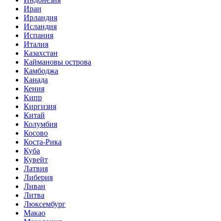
Иран
Ирландия
Исландия
Испания
Италия
Казахстан
Каймановы острова
Камбоджа
Канада
Кения
Кипр
Киргизия
Китай
Колумбия
Косово
Коста-Рика
Куба
Кувейт
Латвия
Либерия
Ливан
Литва
Люксембург
Макао