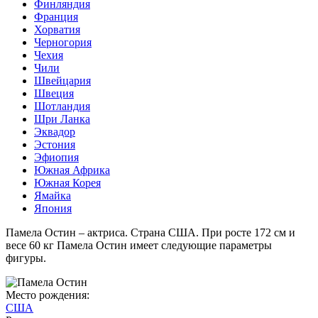
Финляндия
Франция
Хорватия
Черногория
Чехия
Чили
Швейцария
Швеция
Шотландия
Шри Ланка
Эквадор
Эстония
Эфиопия
Южная Африка
Южная Корея
Ямайка
Япония
Памела Остин – актриса. Страна США. При росте 172 см и
весе 60 кг Памела Остин имеет следующие параметры
фигуры.
Место рождения:
США