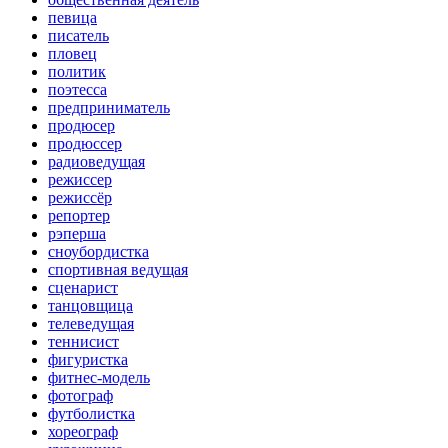
певица
писатель
пловец
политик
поэтесса
предприниматель
продюсер
продюссер
радиоведущая
режиссер
режиссёр
репортер
рэперша
сноубордистка
спортивная ведущая
сценарист
танцовщица
телеведущая
теннисист
фигуристка
фитнес-модель
фотограф
футболистка
хореограф