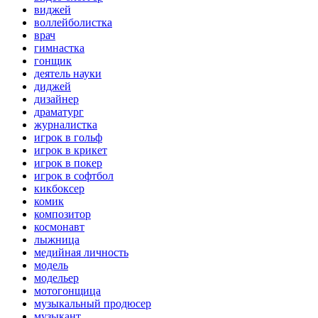
виджей
воллейболистка
врач
гимнастка
гонщик
деятель науки
диджей
дизайнер
драматург
журналистка
игрок в гольф
игрок в крикет
игрок в покер
игрок в софтбол
кикбоксер
комик
композитор
космонавт
лыжница
медийная личность
модель
модельер
мотогонщица
музыкальный продюсер
музыкант