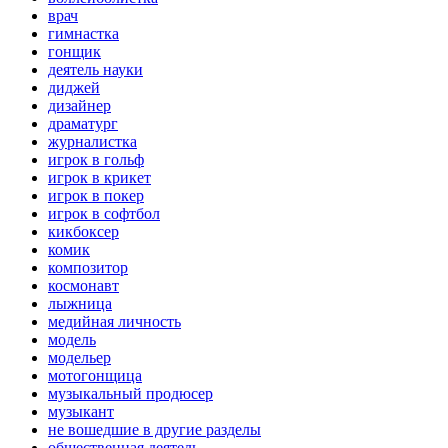
врач
гимнастка
гонщик
деятель науки
диджей
дизайнер
драматург
журналистка
игрок в гольф
игрок в крикет
игрок в покер
игрок в софтбол
кикбоксер
комик
композитор
космонавт
лыжница
медийная личность
модель
модельер
мотогонщица
музыкальный продюсер
музыкант
не вошедшие в другие разделы
общественная деятель