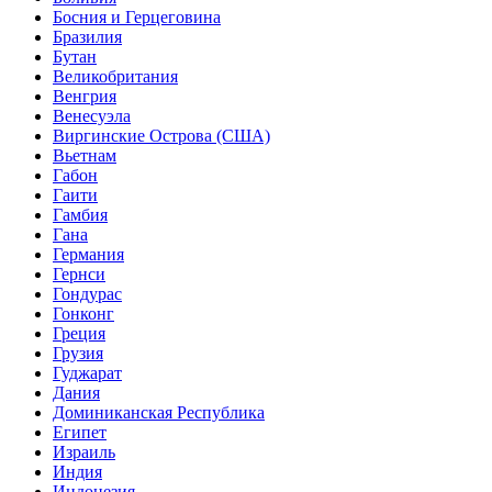
Босния и Герцеговина
Бразилия
Бутан
Великобритания
Венгрия
Венесуэла
Виргинские Острова (США)
Вьетнам
Габон
Гаити
Гамбия
Гана
Германия
Гернси
Гондурас
Гонконг
Греция
Грузия
Гуджарат
Дания
Доминиканская Республика
Египет
Израиль
Индия
Индонезия