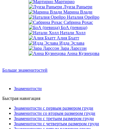
Мартирио
Луиза Раньери
Марина Влади
Наталия Орейро
Сабрина Рохас
БоА (певица)
Натали Холл
Алия Бхатт
Идда Эслава
Зара Ларссон
Анна Кузнецова
Больше знаменитостей
Знаменитости
Быстрая навигация
Знаменитости с первым размером груди
Знаменитости со вторым размером груди
Знаменитости с третьим размером груди
Знаменитости с четвертым размером груди
Знаменитости с пятым размером груди