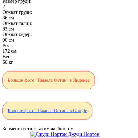
Размер груди:
2
Обхват груди:
86 см
Обхват талии:
63 см
Обхват бедер:
90 см
Рост:
172 см
Вес:
60 кг
Больше фото "Памела Остин" в Яндексе
Больше фото "Памела Остин" в Google
Знаменитости с таким же бюстом
Джуди Нортон