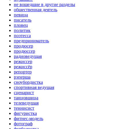
не вошедшие в другие разделы
общественная деятель
певица
писатель
пловец
политик
поэтесса
предприниматель
продюсер
продюссер
радиоведущая
режиссер
режиссёр
репортер
рэперша
сноубордистка
спортивная ведущая
сценарист
танцовщица
телеведущая
теннисист
фигуристка
фитнес-модель
фотограф
футболистка