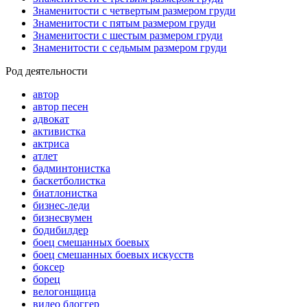
Знаменитости с четвертым размером груди
Знаменитости с пятым размером груди
Знаменитости с шестым размером груди
Знаменитости с седьмым размером груди
Род деятельности
автор
автор песен
адвокат
активистка
актриса
атлет
бадминтонистка
баскетболистка
биатлонистка
бизнес-леди
бизнесвумен
бодибилдер
боец смешанных боевых
боец смешанных боевых искусств
боксер
борец
велогонщица
видео блоггер