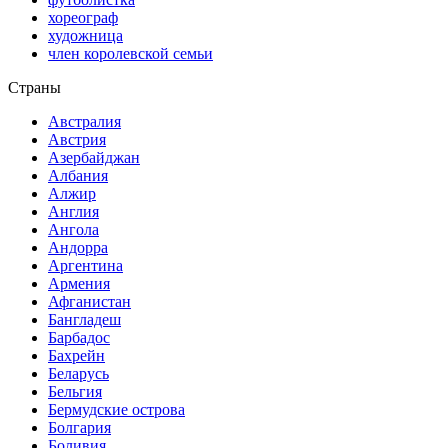
хореограф
художница
член королевской семьи
Страны
Австралия
Австрия
Азербайджан
Албания
Алжир
Англия
Ангола
Андорра
Аргентина
Армения
Афганистан
Бангладеш
Барбадос
Бахрейн
Беларусь
Бельгия
Бермудские острова
Болгария
Боливия