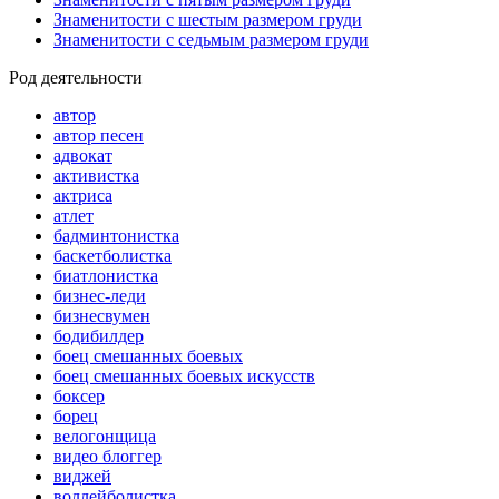
Знаменитости с шестым размером груди
Знаменитости с седьмым размером груди
Род деятельности
автор
автор песен
адвокат
активистка
актриса
атлет
бадминтонистка
баскетболистка
биатлонистка
бизнес-леди
бизнесвумен
бодибилдер
боец смешанных боевых
боец смешанных боевых искусств
боксер
борец
велогонщица
видео блоггер
виджей
воллейболистка