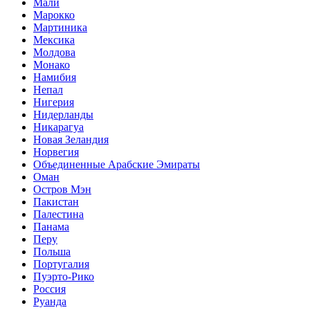
Мали
Марокко
Мартиника
Мексика
Молдова
Монако
Намибия
Непал
Нигерия
Нидерланды
Никарагуа
Новая Зеландия
Норвегия
Объединенные Арабские Эмираты
Оман
Остров Мэн
Пакистан
Палестина
Панама
Перу
Польша
Португалия
Пуэрто-Рико
Россия
Руанда