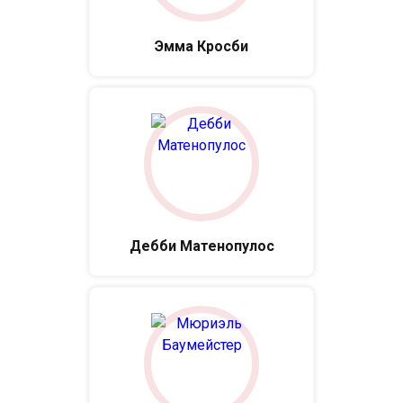
Эмма Кросби
Дебби Матенопулос