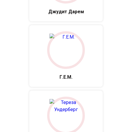
Джудит Дарем
Г.Е.М.