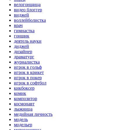
велогонщица
видео блоггер
виджей
воллейболистка
врач
гимнастка
гонщик
деятель науки
диджей
дизайнер
драматург
журналистка
игрок в гольф
игрок в крикет
игрок в покер
игрок в софтбол
кикбоксер
комик
композитор
космонавт
лыжница
медийная личность
модель
модельер
мотогонщица