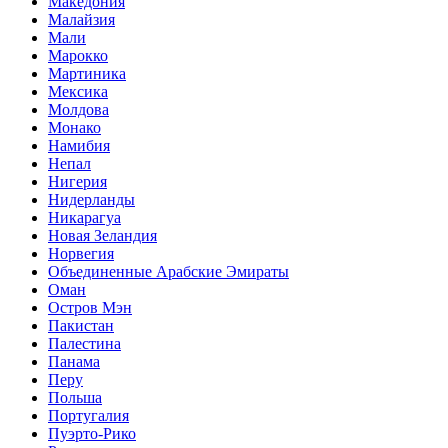
Македония
Малайзия
Мали
Марокко
Мартиника
Мексика
Молдова
Монако
Намибия
Непал
Нигерия
Нидерланды
Никарагуа
Новая Зеландия
Норвегия
Объединенные Арабские Эмираты
Оман
Остров Мэн
Пакистан
Палестина
Панама
Перу
Польша
Португалия
Пуэрто-Рико