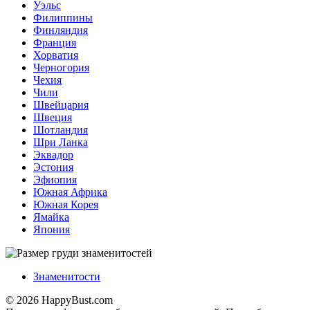
Уэльс
Филиппины
Финляндия
Франция
Хорватия
Черногория
Чехия
Чили
Швейцария
Швеция
Шотландия
Шри Ланка
Эквадор
Эстония
Эфиопия
Южная Африка
Южная Корея
Ямайка
Япония
Знаменитости
© 2026 HappyBust.com