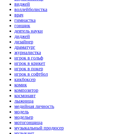
виджей
воллейболистка
врач
гимнастка
гонщик
деятель науки
диджей
дизайнер
драматург
журналистка
игрок в гольф
игрок в крикет
игрок в покер
игрок в софтбол
кикбоксер
комик
композитор
космонавт
лыжница
медийная личность
модель
модельер
мотогонщица
музыкальный продюсер
музыкант