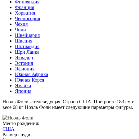
Финляндия
Франция
Хорватия
Черногория
Чехия
Чили
Швейцария
Швеция
Шотландия
Шри Ланка
Эквадор
Эстония
Эфиопия
Южная Африка
Южная Корея
Ямайка
Япония
Ноэль Фоли – телеведущая. Страна США. При росте 183 см и
весе 68 кг Ноэль Фоли имеет следующие параметры фигуры.
Место рождения:
США
Размер груди: