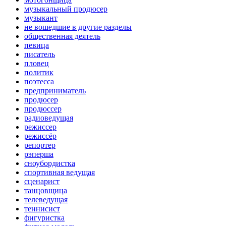
музыкальный продюсер
музыкант
не вошедшие в другие разделы
общественная деятель
певица
писатель
пловец
политик
поэтесса
предприниматель
продюсер
продюссер
радиоведущая
режиссер
режиссёр
репортер
рэперша
сноубордистка
спортивная ведущая
сценарист
танцовщица
телеведущая
теннисист
фигуристка