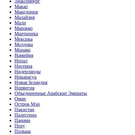
Люксембург
Макао
Македония
Малайзия
Мали
Марокко
Мартиника
Мексика
Молдова
Монако
Намибия
Непал
Нигерия
Нидерланды
Никарагуа
Новая Зеландия
Норвегия
Объединенные Арабские Эмираты
Оман
Остров Мэн
Пакистан
Палестина
Панама
Перу
Польша