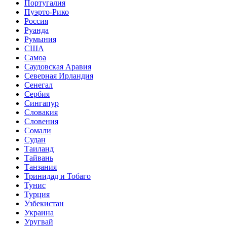
Португалия
Пуэрто-Рико
Россия
Руанда
Румыния
США
Самоа
Саудовская Аравия
Северная Ирландия
Сенегал
Сербия
Сингапур
Словакия
Словения
Сомали
Судан
Таиланд
Тайвань
Танзания
Тринидад и Тобаго
Тунис
Турция
Узбекистан
Украина
Уругвай