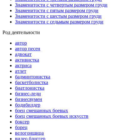
Знаменитости с четвертым размером груди
Знаменитости с пятым размером груди
Знаменитости с шестым размером груди
Знаменитости с седьмым размером груди
Род деятельности
автор
автор песен
адвокат
активистка
актриса
атлет
бадминтонистка
баскетболистка
биатлонистка
бизнес-леди
бизнесвумен
бодибилдер
боец смешанных боевых
боец смешанных боевых искусств
боксер
борец
велогонщица
видео блоггер