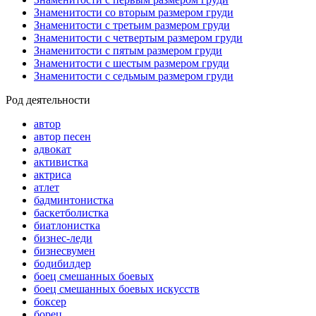
Знаменитости со вторым размером груди
Знаменитости с третьим размером груди
Знаменитости с четвертым размером груди
Знаменитости с пятым размером груди
Знаменитости с шестым размером груди
Знаменитости с седьмым размером груди
Род деятельности
автор
автор песен
адвокат
активистка
актриса
атлет
бадминтонистка
баскетболистка
биатлонистка
бизнес-леди
бизнесвумен
бодибилдер
боец смешанных боевых
боец смешанных боевых искусств
боксер
борец