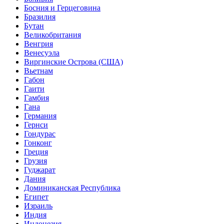
Босния и Герцеговина
Бразилия
Бутан
Великобритания
Венгрия
Венесуэла
Виргинские Острова (США)
Вьетнам
Габон
Гаити
Гамбия
Гана
Германия
Гернси
Гондурас
Гонконг
Греция
Грузия
Гуджарат
Дания
Доминиканская Республика
Египет
Израиль
Индия
Индонезия