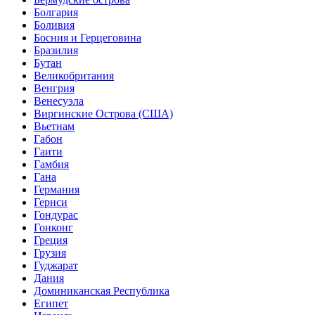
Болгария
Боливия
Босния и Герцеговина
Бразилия
Бутан
Великобритания
Венгрия
Венесуэла
Виргинские Острова (США)
Вьетнам
Габон
Гаити
Гамбия
Гана
Германия
Гернси
Гондурас
Гонконг
Греция
Грузия
Гуджарат
Дания
Доминиканская Республика
Египет