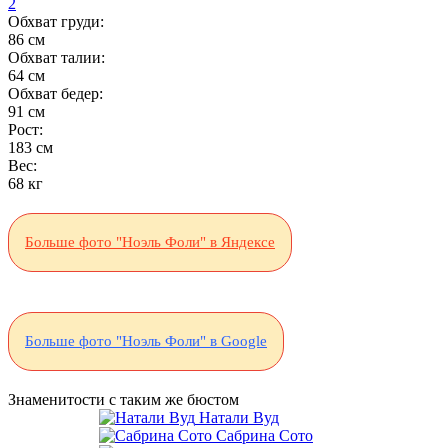
2
Обхват груди:
86 см
Обхват талии:
64 см
Обхват бедер:
91 см
Рост:
183 см
Вес:
68 кг
Больше фото "Ноэль Фоли" в Яндексе
Больше фото "Ноэль Фоли" в Google
Знаменитости с таким же бюстом
Натали Вуд
Сабрина Сото