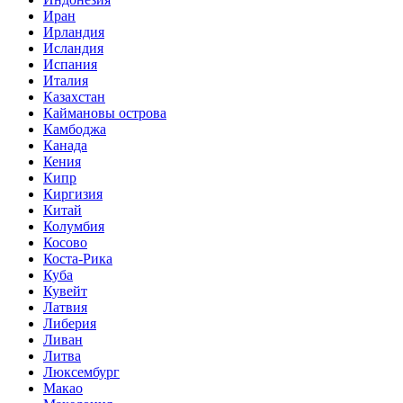
Иран
Ирландия
Исландия
Испания
Италия
Казахстан
Каймановы острова
Камбоджа
Канада
Кения
Кипр
Киргизия
Китай
Колумбия
Косово
Коста-Рика
Куба
Кувейт
Латвия
Либерия
Ливан
Литва
Люксембург
Макао