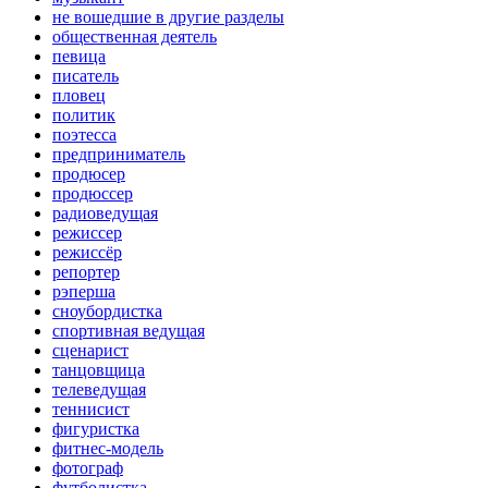
не вошедшие в другие разделы
общественная деятель
певица
писатель
пловец
политик
поэтесса
предприниматель
продюсер
продюссер
радиоведущая
режиссер
режиссёр
репортер
рэперша
сноубордистка
спортивная ведущая
сценарист
танцовщица
телеведущая
теннисист
фигуристка
фитнес-модель
фотограф
футболистка