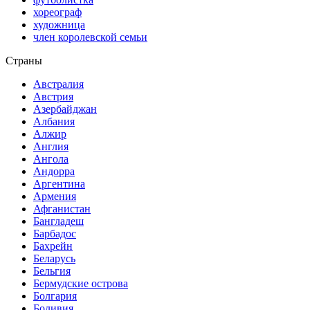
хореограф
художница
член королевской семьи
Страны
Австралия
Австрия
Азербайджан
Албания
Алжир
Англия
Ангола
Андорра
Аргентина
Армения
Афганистан
Бангладеш
Барбадос
Бахрейн
Беларусь
Бельгия
Бермудские острова
Болгария
Боливия