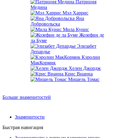
Патриция
Медина
Мэл Харрис
Яна
Добровольска
Мила Кунис
Жозефин де
ла Буме
Элизабет
Депардье
Кэролин
МакКормик
Хелен Джордж
Крис Вианна
Мишель Томас
Больше знаменитостей
Знаменитости
Быстрая навигация
Знаменитости с первым размером груди