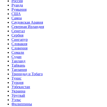
Россия
Руанда
Румыния
США
Самоа
Саудовская Аравия
Северная Ирландия
Сенегал
Сербия
Сингапур
Словакия
Словения
Сомали
Судан
Таиланд
Тайвань
Танзания
Тринидад и Тобаго
Тунис
Турция
Узбекистан
Украина
Уругвай
Уэльс
Филиппины