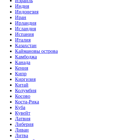
Израиль
Индия
Индонезия
Иран
Ирландия
Исландия
Испания
Италия
Казахстан
Каймановы острова
Камбоджа
Канада
Кения
Кипр
Киргизия
Китай
Колумбия
Косово
Коста-Рика
Куба
Кувейт
Латвия
Либерия
Ливан
Литва