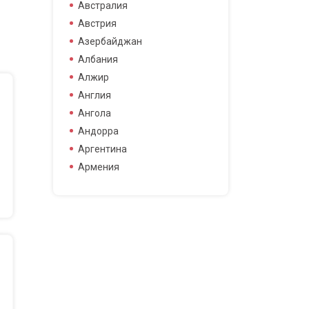
боец смешанных боевых
Австралия
боец смешанных боевых
Австрия
искусств
Азербайджан
боксер
Албания
борец
Алжир
велогонщица
Англия
видео блоггер
Ангола
виджей
Андорра
воллейболистка
Аргентина
врач
Армения
гимнастка
Афганистан
гонщик
Бангладеш
деятель науки
Барбадос
диджей
Бахрейн
дизайнер
Беларусь
драматург
Бельгия
журналистка
Бермудские острова
игрок в гольф