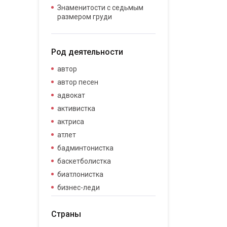
Знаменитости с седьмым
размером груди
Род деятельности
автор
автор песен
адвокат
активистка
актриса
атлет
бадминтонистка
баскетболистка
биатлонистка
бизнес-леди
бизнесвумен
Страны
бодибилдер