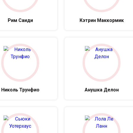
Рим Саиди
Кэтрин Маккормик
Николь Трунфио
Анушка Делон