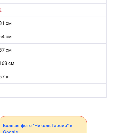
2
81 см
64 см
87 см
168 см
57 кг
Больше фото "Николь Гарсия" в
Google