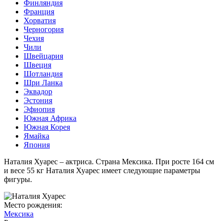
Финляндия
Франция
Хорватия
Черногория
Чехия
Чили
Швейцария
Швеция
Шотландия
Шри Ланка
Эквадор
Эстония
Эфиопия
Южная Африка
Южная Корея
Ямайка
Япония
Наталия Хуарес – актриса. Страна Мексика. При росте 164 см
и весе 55 кг Наталия Хуарес имеет следующие параметры
фигуры.
Место рождения:
Мексика