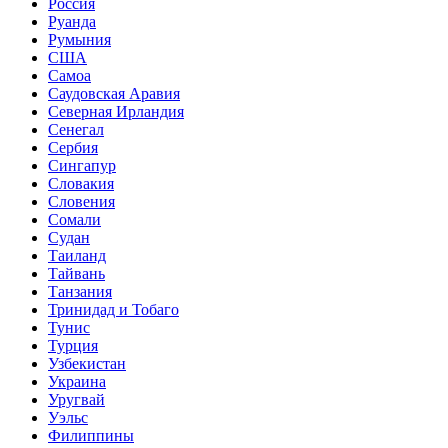
Россия
Руанда
Румыния
США
Самоа
Саудовская Аравия
Северная Ирландия
Сенегал
Сербия
Сингапур
Словакия
Словения
Сомали
Судан
Таиланд
Тайвань
Танзания
Тринидад и Тобаго
Тунис
Турция
Узбекистан
Украина
Уругвай
Уэльс
Филиппины