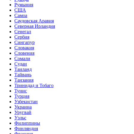
Румыния
США
Самоа
Саудовская Аравия
Северная Ирландия
Сенегал
Сербия
Сингапур
Словакия
Словения
Сомали
Судан
Таиланд
Тайвань
Танзания
Тринидад и Тобаго
Тунис
Турция
Узбекистан
Украина
Уругвай
Уэльс
Филиппины
Финляндия
Франция