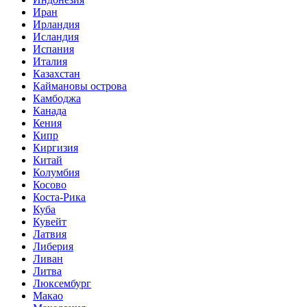
Иран
Ирландия
Исландия
Испания
Италия
Казахстан
Каймановы острова
Камбоджа
Канада
Кения
Кипр
Киргизия
Китай
Колумбия
Косово
Коста-Рика
Куба
Кувейт
Латвия
Либерия
Ливан
Литва
Люксембург
Макао