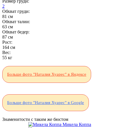
Размер груди:
2
Обхват груди:
81 см
Обхват талии:
63 см
Обхват бедер:
87 см
Рост:
164 см
Вес:
55 кг
Больше фото "Наталия Хуарес" в Яндексе
Больше фото "Наталия Хуарес" в Google
Знаменитости с таким же бюстом
Микела Коппа