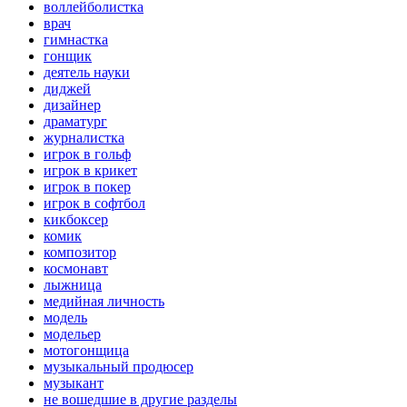
воллейболистка
врач
гимнастка
гонщик
деятель науки
диджей
дизайнер
драматург
журналистка
игрок в гольф
игрок в крикет
игрок в покер
игрок в софтбол
кикбоксер
комик
композитор
космонавт
лыжница
медийная личность
модель
модельер
мотогонщица
музыкальный продюсер
музыкант
не вошедшие в другие разделы