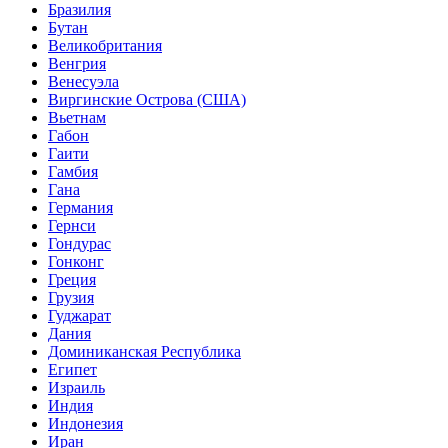
Бразилия
Бутан
Великобритания
Венгрия
Венесуэла
Виргинские Острова (США)
Вьетнам
Габон
Гаити
Гамбия
Гана
Германия
Гернси
Гондурас
Гонконг
Греция
Грузия
Гуджарат
Дания
Доминиканская Республика
Египет
Израиль
Индия
Индонезия
Иран