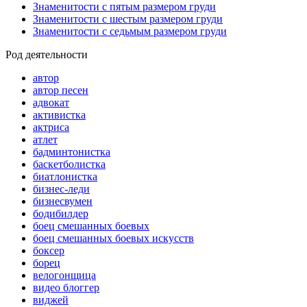
Знаменитости с пятым размером груди
Знаменитости с шестым размером груди
Знаменитости с седьмым размером груди
Род деятельности
автор
автор песен
адвокат
активистка
актриса
атлет
бадминтонистка
баскетболистка
биатлонистка
бизнес-леди
бизнесвумен
бодибилдер
боец смешанных боевых
боец смешанных боевых искусств
боксер
борец
велогонщица
видео блоггер
виджей