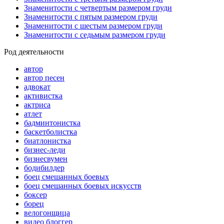
Знаменитости с четвертым размером груди
Знаменитости с пятым размером груди
Знаменитости с шестым размером груди
Знаменитости с седьмым размером груди
Род деятельности
автор
автор песен
адвокат
активистка
актриса
атлет
бадминтонистка
баскетболистка
биатлонистка
бизнес-леди
бизнесвумен
бодибилдер
боец смешанных боевых
боец смешанных боевых искусств
боксер
борец
велогонщица
видео блоггер