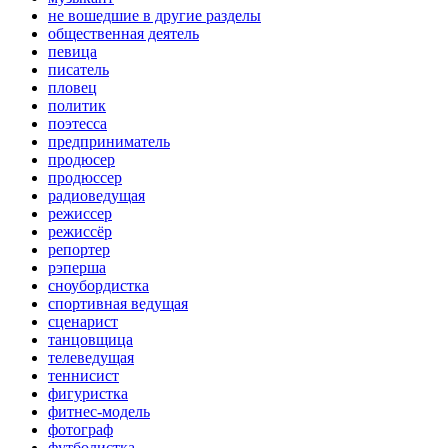
не вошедшие в другие разделы
общественная деятель
певица
писатель
пловец
политик
поэтесса
предприниматель
продюсер
продюссер
радиоведущая
режиссер
режиссёр
репортер
рэперша
сноубордистка
спортивная ведущая
сценарист
танцовщица
телеведущая
теннисист
фигуристка
фитнес-модель
фотограф
футболистка