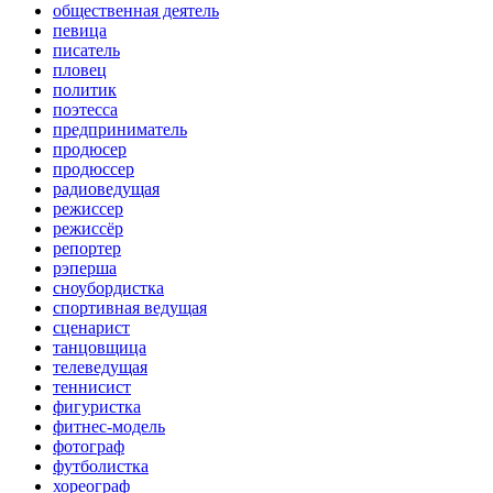
общественная деятель
певица
писатель
пловец
политик
поэтесса
предприниматель
продюсер
продюссер
радиоведущая
режиссер
режиссёр
репортер
рэперша
сноубордистка
спортивная ведущая
сценарист
танцовщица
телеведущая
теннисист
фигуристка
фитнес-модель
фотограф
футболистка
хореограф