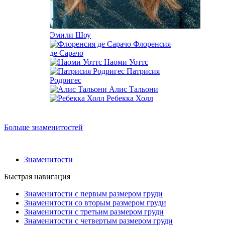
Эмили Шоу
Флоренсия
де Сарачо
Наоми Уоттс
Патрисия
Родригес
Алис Тальони
Ребекка Холл
Больше знаменитостей
Знаменитости
Быстрая навигация
Знаменитости с первым размером груди
Знаменитости со вторым размером груди
Знаменитости с третьим размером груди
Знаменитости с четвертым размером груди