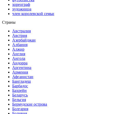
хореограф
художница
член королевской семьи
Страны
Австралия
Австрия
Азербайджан
Албания
Алжир
Англия
Ангола
Андорра
Аргентина
Армения
Афганистан
Бангладеш
Барбадос
Бахрейн
Беларусь
Бельгия
Бермудские острова
Болгария
Боливия