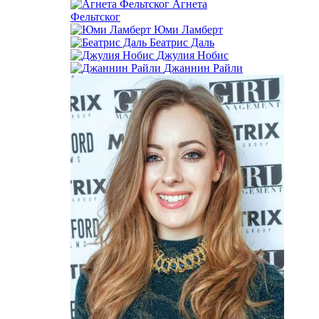
Агнета
Фельтског
Юми Ламберт
Беатрис Даль
Джулия Нобис
Джаннин Райли