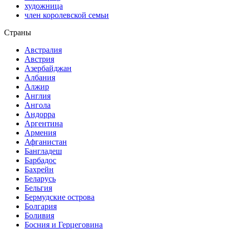
художница
член королевской семьи
Страны
Австралия
Австрия
Азербайджан
Албания
Алжир
Англия
Ангола
Андорра
Аргентина
Армения
Афганистан
Бангладеш
Барбадос
Бахрейн
Беларусь
Бельгия
Бермудские острова
Болгария
Боливия
Босния и Герцеговина