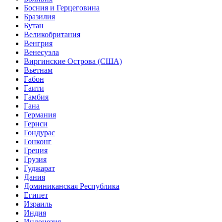
Босния и Герцеговина
Бразилия
Бутан
Великобритания
Венгрия
Венесуэла
Виргинские Острова (США)
Вьетнам
Габон
Гаити
Гамбия
Гана
Германия
Гернси
Гондурас
Гонконг
Греция
Грузия
Гуджарат
Дания
Доминиканская Республика
Египет
Израиль
Индия
Индонезия