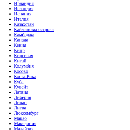
Ирландия
Исландия
Испания
Италия
Казахстан
Каймановы острова
Камбоджа
Канада
Кения
Кипр
Киргизия
Китай
Колумбия
Косово
Коста-Рика
Куба
Кувейт
Латвия
Либерия
Ливан
Литва
Люксембург
Макао
Македония
Малайзия