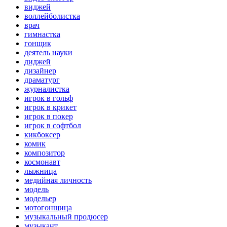
виджей
воллейболистка
врач
гимнастка
гонщик
деятель науки
диджей
дизайнер
драматург
журналистка
игрок в гольф
игрок в крикет
игрок в покер
игрок в софтбол
кикбоксер
комик
композитор
космонавт
лыжница
медийная личность
модель
модельер
мотогонщица
музыкальный продюсер
музыкант