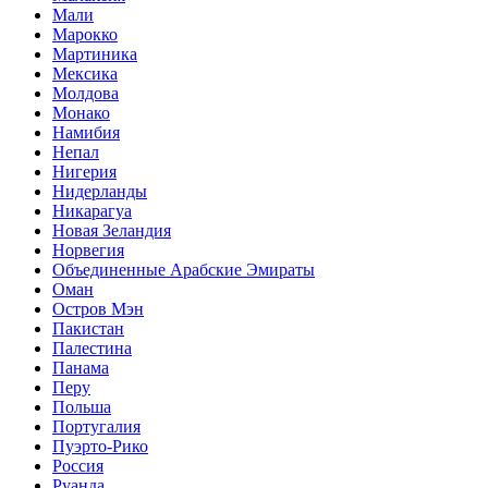
Мали
Марокко
Мартиника
Мексика
Молдова
Монако
Намибия
Непал
Нигерия
Нидерланды
Никарагуа
Новая Зеландия
Норвегия
Объединенные Арабские Эмираты
Оман
Остров Мэн
Пакистан
Палестина
Панама
Перу
Польша
Португалия
Пуэрто-Рико
Россия
Руанда