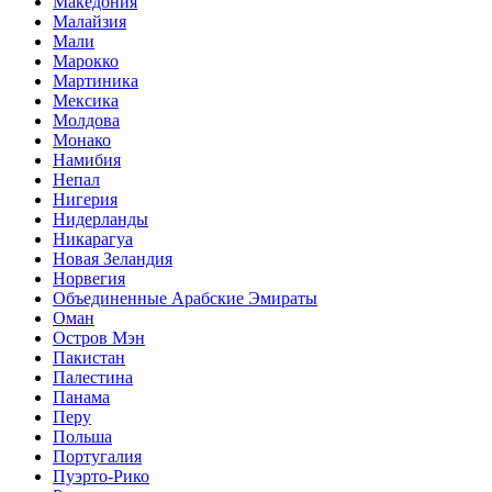
Македония
Малайзия
Мали
Марокко
Мартиника
Мексика
Молдова
Монако
Намибия
Непал
Нигерия
Нидерланды
Никарагуа
Новая Зеландия
Норвегия
Объединенные Арабские Эмираты
Оман
Остров Мэн
Пакистан
Палестина
Панама
Перу
Польша
Португалия
Пуэрто-Рико