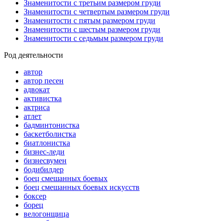
Знаменитости с третьим размером груди
Знаменитости с четвертым размером груди
Знаменитости с пятым размером груди
Знаменитости с шестым размером груди
Знаменитости с седьмым размером груди
Род деятельности
автор
автор песен
адвокат
активистка
актриса
атлет
бадминтонистка
баскетболистка
биатлонистка
бизнес-леди
бизнесвумен
бодибилдер
боец смешанных боевых
боец смешанных боевых искусств
боксер
борец
велогонщица