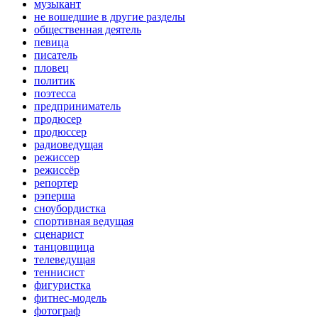
музыкант
не вошедшие в другие разделы
общественная деятель
певица
писатель
пловец
политик
поэтесса
предприниматель
продюсер
продюссер
радиоведущая
режиссер
режиссёр
репортер
рэперша
сноубордистка
спортивная ведущая
сценарист
танцовщица
телеведущая
теннисист
фигуристка
фитнес-модель
фотограф