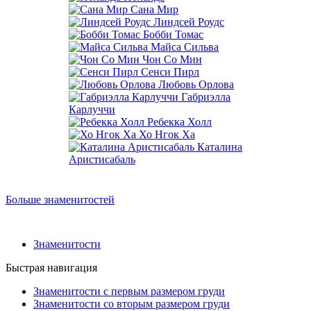
Сана Мир
Линдсей Роудс
Бобби Томас
Майса Сильва
Чон Со Мин
Сенси Пирл
Любовь Орлова
Габриэлла
Карлуччи
Ребекка Холл
Хо Нгок Ха
Каталина
Аристисабаль
Больше знаменитостей
Знаменитости
Быстрая навигация
Знаменитости с первым размером груди
Знаменитости со вторым размером груди