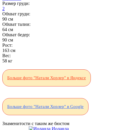
Размер груди:
2
Обхват груди:
90 см
Обхват талии:
64 см
Обхват бедер:
90 см
Рост:
163 см
Вес:
58 кг
Больше фото "Натали Хорлер" в Яндексе
Больше фото "Натали Хорлер" в Google
Знаменитости с таким же бюстом
Иоланда