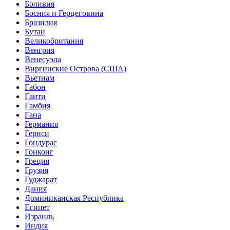
Боливия
Босния и Герцеговина
Бразилия
Бутан
Великобритания
Венгрия
Венесуэла
Виргинские Острова (США)
Вьетнам
Габон
Гаити
Гамбия
Гана
Германия
Гернси
Гондурас
Гонконг
Греция
Грузия
Гуджарат
Дания
Доминиканская Республика
Египет
Израиль
Индия