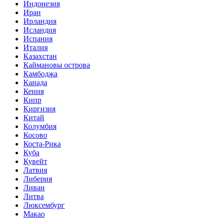
Индонезия
Иран
Ирландия
Исландия
Испания
Италия
Казахстан
Каймановы острова
Камбоджа
Канада
Кения
Кипр
Киргизия
Китай
Колумбия
Косово
Коста-Рика
Куба
Кувейт
Латвия
Либерия
Ливан
Литва
Люксембург
Макао