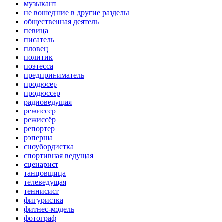
музыкант
не вошедшие в другие разделы
общественная деятель
певица
писатель
пловец
политик
поэтесса
предприниматель
продюсер
продюссер
радиоведущая
режиссер
режиссёр
репортер
рэперша
сноубордистка
спортивная ведущая
сценарист
танцовщица
телеведущая
теннисист
фигуристка
фитнес-модель
фотограф