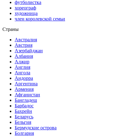
футболистка
хореограф
художница
член королевской семьи
Страны
Австралия
Австрия
Азербайджан
Албания
Алжир
Англия
Ангола
Андорра
Аргентина
Армения
Афганистан
Бангладеш
Барбадос
Бахрейн
Беларусь
Бельгия
Бермудские острова
Болгария