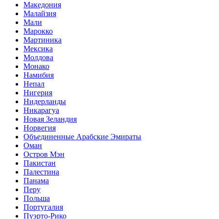
Македония
Малайзия
Мали
Марокко
Мартиника
Мексика
Молдова
Монако
Намибия
Непал
Нигерия
Нидерланды
Никарагуа
Новая Зеландия
Норвегия
Объединенные Арабские Эмираты
Оман
Остров Мэн
Пакистан
Палестина
Панама
Перу
Польша
Португалия
Пуэрто-Рико