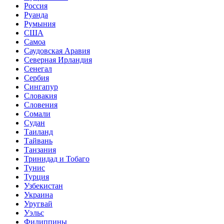
Россия
Руанда
Румыния
США
Самоа
Саудовская Аравия
Северная Ирландия
Сенегал
Сербия
Сингапур
Словакия
Словения
Сомали
Судан
Таиланд
Тайвань
Танзания
Тринидад и Тобаго
Тунис
Турция
Узбекистан
Украина
Уругвай
Уэльс
Филиппины