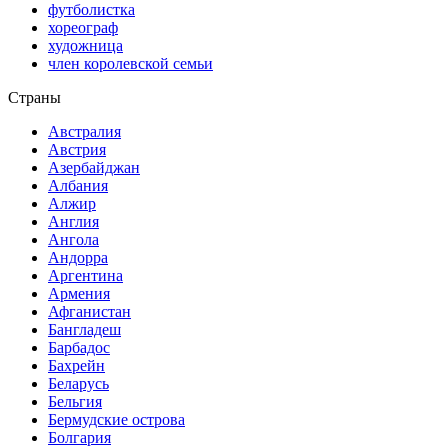
футболистка
хореограф
художница
член королевской семьи
Страны
Австралия
Австрия
Азербайджан
Албания
Алжир
Англия
Ангола
Андорра
Аргентина
Армения
Афганистан
Бангладеш
Барбадос
Бахрейн
Беларусь
Бельгия
Бермудские острова
Болгария