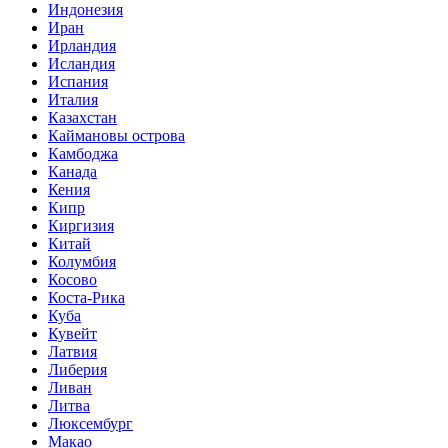
Индонезия
Иран
Ирландия
Исландия
Испания
Италия
Казахстан
Каймановы острова
Камбоджа
Канада
Кения
Кипр
Киргизия
Китай
Колумбия
Косово
Коста-Рика
Куба
Кувейт
Латвия
Либерия
Ливан
Литва
Люксембург
Макао