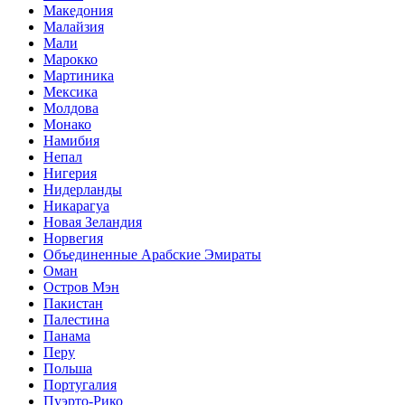
Македония
Малайзия
Мали
Марокко
Мартиника
Мексика
Молдова
Монако
Намибия
Непал
Нигерия
Нидерланды
Никарагуа
Новая Зеландия
Норвегия
Объединенные Арабские Эмираты
Оман
Остров Мэн
Пакистан
Палестина
Панама
Перу
Польша
Португалия
Пуэрто-Рико