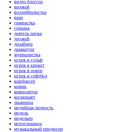
видео блоггер
виджей
воллейболистка
врач
гимнастка
гонщик
деятель науки
диджей
дизайнер
драматург
журналистка
игрок в гольф
игрок в крикет
игрок в покер
игрок в софтбол
кикбоксер
комик
композитор
космонавт
лыжница
медийная личность
модель
модельер
мотогонщица
музыкальный продюсер