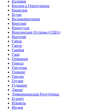
Боливия
Босния и Герцеговина
Бразилия
Бутан
Великобритания
Венгрия
Венесуэла
Виргинские Острова (США)
Вьетнам
Габон
Гаити
Гамбия
Гана
Германия
Гернси
Гондурас
Гонконг
Греция
Грузия
Гуджарат
Дания
Доминиканская Республика
Египет
Израиль
Индия