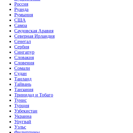
Россия
Руанда
Румыния
США
Самоа
Саудовская Аравия
Северная Ирландия
Сенегал
Сербия
Сингапур
Словакия
Словения
Сомали
Судан
Таиланд
Тайвань
Танзания
Тринидад и Тобаго
Тунис
Турция
Узбекистан
Украина
Уругвай
Уэльс
Филиппины