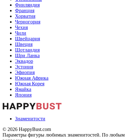
Финляндия
Франция
Хорватия
Черногория
Чехия
Чили
Швейцария
Швеция
Шотландия
Шри Ланка
Эквадор
Эстония
Эфиопия
Южная Африка
Южная Корея
Ямайка
Япония
Знаменитости
© 2026 HappyBust.com
Параметры фигуры любимых знаменитостей. По любым