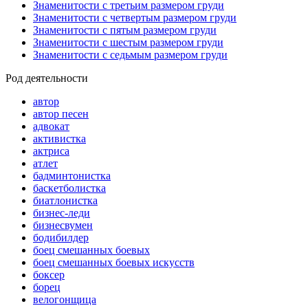
Знаменитости с третьим размером груди
Знаменитости с четвертым размером груди
Знаменитости с пятым размером груди
Знаменитости с шестым размером груди
Знаменитости с седьмым размером груди
Род деятельности
автор
автор песен
адвокат
активистка
актриса
атлет
бадминтонистка
баскетболистка
биатлонистка
бизнес-леди
бизнесвумен
бодибилдер
боец смешанных боевых
боец смешанных боевых искусств
боксер
борец
велогонщица