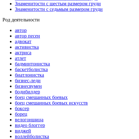
Знаменитости с шестым размером груди
Знаменитости с седьмым размером груди
Род деятельности
автор
автор песен
адвокат
активистка
актриса
атлет
бадминтонистка
баскетболистка
биатлонистка
бизнес-леди
бизнесвумен
бодибилдер
боец смешанных боевых
боец смешанных боевых искусств
боксер
борец
велогонщица
видео блоггер
виджей
воллейболистка