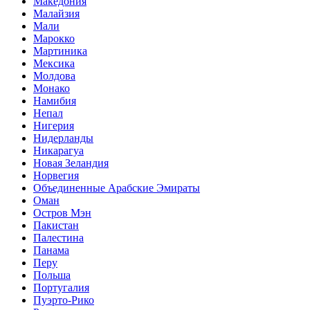
Македония
Малайзия
Мали
Марокко
Мартиника
Мексика
Молдова
Монако
Намибия
Непал
Нигерия
Нидерланды
Никарагуа
Новая Зеландия
Норвегия
Объединенные Арабские Эмираты
Оман
Остров Мэн
Пакистан
Палестина
Панама
Перу
Польша
Португалия
Пуэрто-Рико