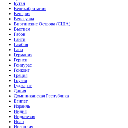
Бутан
Великобритания
Венгрия
Венесуэла
Виргинские Острова (США)
Вьетнам
Габон
Гаити
Гамбия
Гана
Германия
Гернси
Гондурас
Гонконг
Греция
Грузия
Гуджарат
Дания
Доминиканская Республика
Египет
Израиль
Индия
Индонезия
Иран
Ирландия