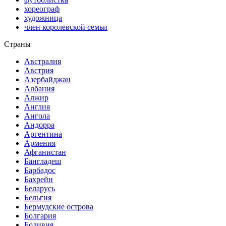
хореограф
художница
член королевской семьи
Страны
Австралия
Австрия
Азербайджан
Албания
Алжир
Англия
Ангола
Андорра
Аргентина
Армения
Афганистан
Бангладеш
Барбадос
Бахрейн
Беларусь
Бельгия
Бермудские острова
Болгария
Боливия