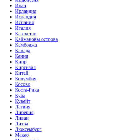
Иран
Ирландия
Исландия
Испания
Италия
Казахстан
Каймановы острова
Камбоджа
Канада
Кения
Кипр
Киргизия
Китай
Колумбия
Косово
Коста-Рика
Куба
Кувейт
Латвия
Либерия
Ливан
Литва
Люксембург
Макао