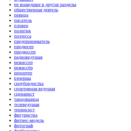
не вошедшие в другие разделы
общественная деятель
певица
писатель
пловец
политик
поэтесса
предприниматель
продюсер
продюссер
радиоведущая
режиссер
режиссёр
репортер
рэперша
сноубордистка
спортивная ведущая
сценарист
танцовщица
телеведущая
теннисист
фигуристка
фитнес-модель
фотограф
футболистка