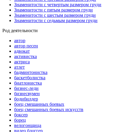
Знаменитости с четвертым размером груди
Знаменитости с пятым размером груди
Знаменитости с шестым размером груди
Знаменитости с седьмым размером груди
Род деятельности
автор
автор песен
адвокат
активистка
актриса
атлет
бадминтонистка
баскетболистка
биатлонистка
бизнес-леди
бизнесвумен
бодибилдер
боец смешанных боевых
боец смешанных боевых искусств
боксер
борец
велогонщица
видео блоггер