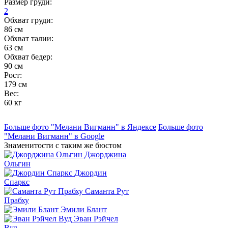
Размер груди:
2
Обхват груди:
86 см
Обхват талии:
63 см
Обхват бедер:
90 см
Рост:
179 см
Вес:
60 кг
Больше фото "Мелани Вигманн" в Яндексе
Больше фото
"Мелани Вигманн" в Google
Знаменитости с таким же бюстом
Джорджина
Ольгин
Джордин
Спаркс
Саманта Рут
Прабху
Эмили Блант
Эван Рэйчел
Вуд