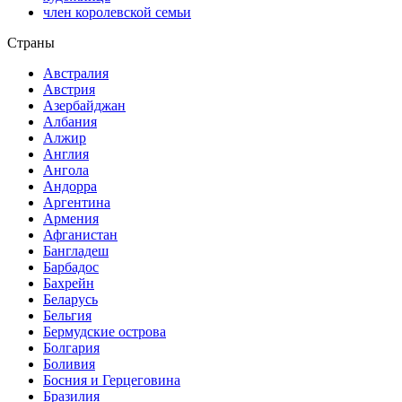
член королевской семьи
Страны
Австралия
Австрия
Азербайджан
Албания
Алжир
Англия
Ангола
Андорра
Аргентина
Армения
Афганистан
Бангладеш
Барбадос
Бахрейн
Беларусь
Бельгия
Бермудские острова
Болгария
Боливия
Босния и Герцеговина
Бразилия