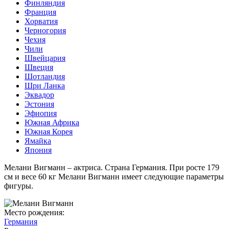
Финляндия
Франция
Хорватия
Черногория
Чехия
Чили
Швейцария
Швеция
Шотландия
Шри Ланка
Эквадор
Эстония
Эфиопия
Южная Африка
Южная Корея
Ямайка
Япония
Мелани Вигманн – актриса. Страна Германия. При росте 179
см и весе 60 кг Мелани Вигманн имеет следующие параметры
фигуры.
Место рождения:
Германия