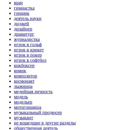
врач
гимнастка
гонщик
деятель науки
диджей
дизайнер
драматург
журналистка
игрок в гольф
игрок в крикет
игрок в покер
игрок в софтбол
кикбоксер
комик
композитор
космонавт
лыжница
медийная личность
модель
модельер
мотогонщица
музыкальный продюсер
музыкант
не вошедшие в другие разделы
общественная деятель