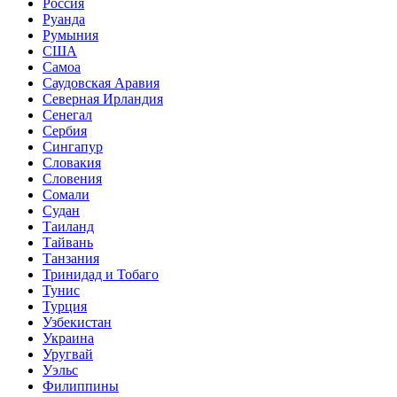
Россия
Руанда
Румыния
США
Самоа
Саудовская Аравия
Северная Ирландия
Сенегал
Сербия
Сингапур
Словакия
Словения
Сомали
Судан
Таиланд
Тайвань
Танзания
Тринидад и Тобаго
Тунис
Турция
Узбекистан
Украина
Уругвай
Уэльс
Филиппины