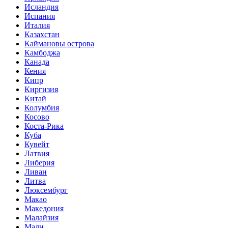
Исландия
Испания
Италия
Казахстан
Каймановы острова
Камбоджа
Канада
Кения
Кипр
Киргизия
Китай
Колумбия
Косово
Коста-Рика
Куба
Кувейт
Латвия
Либерия
Ливан
Литва
Люксембург
Макао
Македония
Малайзия
Мали