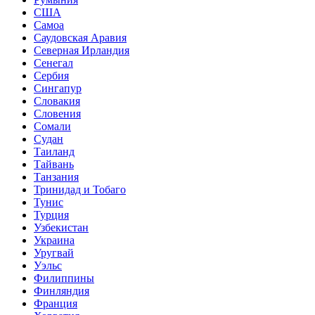
США
Самоа
Саудовская Аравия
Северная Ирландия
Сенегал
Сербия
Сингапур
Словакия
Словения
Сомали
Судан
Таиланд
Тайвань
Танзания
Тринидад и Тобаго
Тунис
Турция
Узбекистан
Украина
Уругвай
Уэльс
Филиппины
Финляндия
Франция