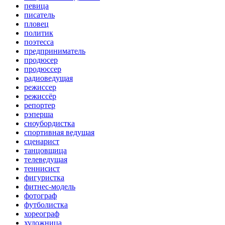
певица
писатель
пловец
политик
поэтесса
предприниматель
продюсер
продюссер
радиоведущая
режиссер
режиссёр
репортер
рэперша
сноубордистка
спортивная ведущая
сценарист
танцовщица
телеведущая
теннисист
фигуристка
фитнес-модель
фотограф
футболистка
хореограф
художница