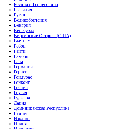
Босния и Герцеговина
Бразилия
Бутан
Великобритания
Венгрия
Венесуэла
Виргинские Острова (США)
Вьетнам
Габон
Гаити
Гамбия
Гана
Германия
Гернси
Гондурас
Гонконг
Греция
Грузия
Гуджарат
Дания
Доминиканская Республика
Египет
Израиль
Индия
Индонезия