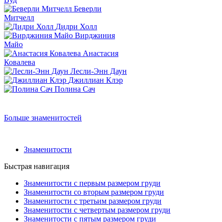
Беверли
Митчелл
Дидри Холл
Вирджиния
Майо
Анастасия
Ковалева
Лесли-Энн Даун
Джиллиан Клэр
Полина Сач
Больше знаменитостей
Знаменитости
Быстрая навигация
Знаменитости с первым размером груди
Знаменитости со вторым размером груди
Знаменитости с третьим размером груди
Знаменитости с четвертым размером груди
Знаменитости с пятым размером груди