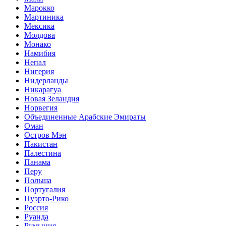
Марокко
Мартиника
Мексика
Молдова
Монако
Намибия
Непал
Нигерия
Нидерланды
Никарагуа
Новая Зеландия
Норвегия
Объединенные Арабские Эмираты
Оман
Остров Мэн
Пакистан
Палестина
Панама
Перу
Польша
Португалия
Пуэрто-Рико
Россия
Руанда
Румыния