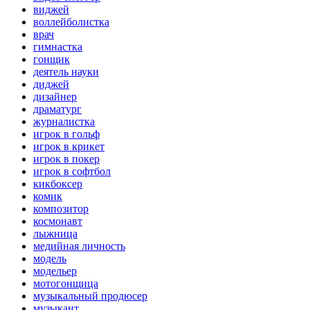
виджей
воллейболистка
врач
гимнастка
гонщик
деятель науки
диджей
дизайнер
драматург
журналистка
игрок в гольф
игрок в крикет
игрок в покер
игрок в софтбол
кикбоксер
комик
композитор
космонавт
лыжница
медийная личность
модель
модельер
мотогонщица
музыкальный продюсер
музыкант