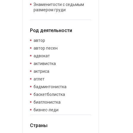
Знаменитости с седьмым
размером груди
Род деятельности
автор
автор песен
адвокат
активистка
актриса
атлет
бадминтонистка
баскетболистка
биатлонистка
бизнес-леди
бизнесвумен
Страны
бодибилдер