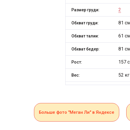
2
Размер груди:
81 с
Обхват груди:
61 с
Обхват талии:
81 с
Обхват бедер:
157 
Рост:
52 кг
Вес:
Больше фото "Меган Ли" в Яндексе