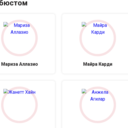
 бюстом
Мариза Аллазио
Майра Карди