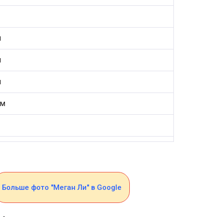
м
м
м
см
Больше фото "Меган Ли" в Google