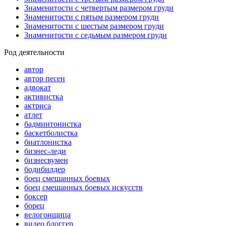
Знаменитости с четвертым размером груди
Знаменитости с пятым размером груди
Знаменитости с шестым размером груди
Знаменитости с седьмым размером груди
Род деятельности
автор
автор песен
адвокат
активистка
актриса
атлет
бадминтонистка
баскетболистка
биатлонистка
бизнес-леди
бизнесвумен
бодибилдер
боец смешанных боевых
боец смешанных боевых искусств
боксер
борец
велогонщица
видео блоггер