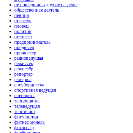
не вошедшие в другие разделы
общественная деятель
певица
писатель
пловец
политик
поэтесса
предприниматель
продюсер
продюссер
радиоведущая
режиссер
режиссёр
репортер
рэперша
сноубордистка
спортивная ведущая
сценарист
танцовщица
телеведущая
теннисист
фигуристка
фитнес-модель
фотограф
футболистка