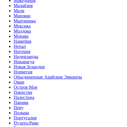
Македония
Малайзия
Мали
Марокко
Мартиника
Мексика
Молдова
Монако
Намибия
Непал
Нигерия
Нидерланды
Никарагуа
Новая Зеландия
Норвегия
Объединенные Арабские Эмираты
Оман
Остров Мэн
Пакистан
Палестина
Панама
Перу
Польша
Португалия
Пуэрто-Рико