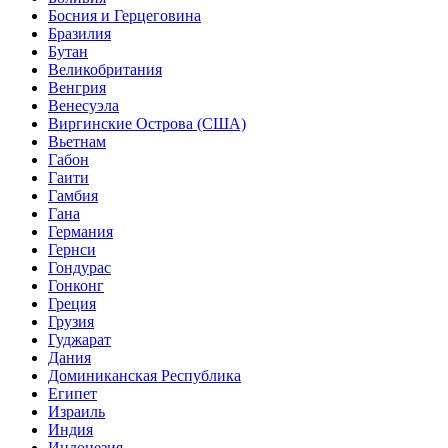
Босния и Герцеговина
Бразилия
Бутан
Великобритания
Венгрия
Венесуэла
Виргинские Острова (США)
Вьетнам
Габон
Гаити
Гамбия
Гана
Германия
Гернси
Гондурас
Гонконг
Греция
Грузия
Гуджарат
Дания
Доминиканская Республика
Египет
Израиль
Индия
Индонезия