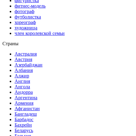
фигуристка
фитнес-модель
фотограф
футболистка
хореограф
художница
член королевской семьи
Страны
Австралия
Австрия
Азербайджан
Албания
Алжир
Англия
Ангола
Андорра
Аргентина
Армения
Афганистан
Бангладеш
Барбадос
Бахрейн
Беларусь
Бельгия