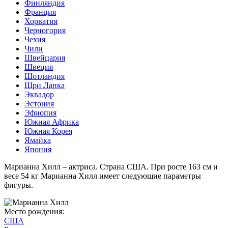
Финляндия
Франция
Хорватия
Черногория
Чехия
Чили
Швейцария
Швеция
Шотландия
Шри Ланка
Эквадор
Эстония
Эфиопия
Южная Африка
Южная Корея
Ямайка
Япония
Марианна Хилл – актриса. Страна США. При росте 163 см и
весе 54 кг Марианна Хилл имеет следующие параметры
фигуры.
Место рождения:
США