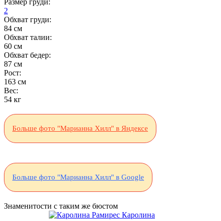
Размер груди:
2
Обхват груди:
84 см
Обхват талии:
60 см
Обхват бедер:
87 см
Рост:
163 см
Вес:
54 кг
Больше фото "Марианна Хилл" в Яндексе
Больше фото "Марианна Хилл" в Google
Знаменитости с таким же бюстом
Каролина