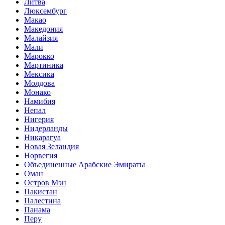
Литва
Люксембург
Макао
Македония
Малайзия
Мали
Марокко
Мартиника
Мексика
Молдова
Монако
Намибия
Непал
Нигерия
Нидерланды
Никарагуа
Новая Зеландия
Норвегия
Объединенные Арабские Эмираты
Оман
Остров Мэн
Пакистан
Палестина
Панама
Перу