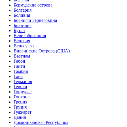
Бермудские острова
Болгария
Боливия
Босния и Герцеговина
Бразилия
Бутан
Великобритания
Венгрия
Венесуэла
Виргинские Острова (США)
Вьетнам
Габон
Гаити
Гамбия
Гана
Германия
Гернси
Гондурас
Гонконг
Греция
Грузия
Гуджарат
Дания
Доминиканская Республика