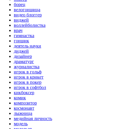
борец
велогонщица
видео блоггер
виджей
воллейболистка
врач
гимнастка
гонщик
деятель науки
диджей
дизайнер
драматург
журналистка
игрок в гольф
игрок в крикет
игрок в покер
игрок в софтбол
кикбоксер
комик
композитор
космонавт
лыжница
медийная личность
модель
модельер