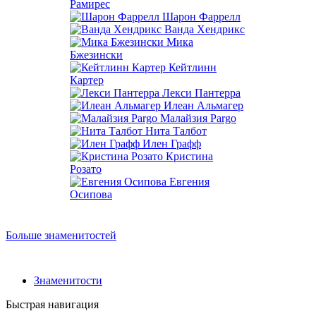
Рамирес
Шарон Фаррелл
Ванда Хендрикс
Мика
Бжезински
Кейтлинн
Картер
Лекси Пантерра
Илеан Альмагер
Малайзия Pargo
Нита Талбот
Илен Графф
Кристина
Розато
Евгения
Осипова
Больше знаменитостей
Знаменитости
Быстрая навигация