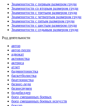
Знаменитости с первым размером груди
Знаменитости со вторым размером груди
Знаменитости с третьим размером груди
Знаменитости с четвертым размером груди
Знаменитости с пятым размером груди
Знаменитости с шестым размером груди
Знаменитости с седьмым размером груди
Род деятельности
автор
автор песен
адвокат
активистка
актриса
атлет
бадминтонистка
баскетболистка
биатлонистка
бизнес-леди
бизнесвумен
бодибилдер
боец смешанных боевых
боец смешанных боевых искусств
боксер