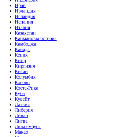
Иран
Ирландия
Исландия
Испания
Италия
Казахстан
Каймановы острова
Камбоджа
Канада
Кения
Кипр
Киргизия
Китай
Колумбия
Косово
Коста-Рика
Куба
Кувейт
Латвия
Либерия
Ливан
Литва
Люксембург
Макао