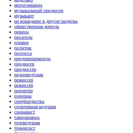
мотогонщица
музыкальный продюсер
музыкант
не вошедшие в другие разделы
общественная деятель
певица
писатель
пловец
политик
поэтесса
предприниматель
продюсер
продюссер
радиоведущая
режиссер
режиссёр
репортер
рэперша
сноубордистка
спортивная ведущая
сценарист
танцовщица
телеведущая
теннисист