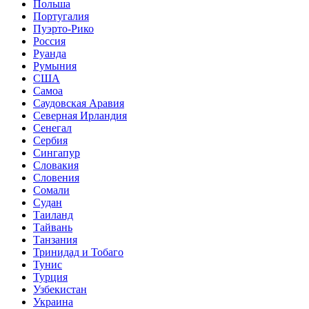
Польша
Португалия
Пуэрто-Рико
Россия
Руанда
Румыния
США
Самоа
Саудовская Аравия
Северная Ирландия
Сенегал
Сербия
Сингапур
Словакия
Словения
Сомали
Судан
Таиланд
Тайвань
Танзания
Тринидад и Тобаго
Тунис
Турция
Узбекистан
Украина