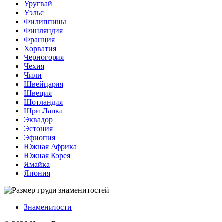
Уругвай
Уэльс
Филиппины
Финляндия
Франция
Хорватия
Черногория
Чехия
Чили
Швейцария
Швеция
Шотландия
Шри Ланка
Эквадор
Эстония
Эфиопия
Южная Африка
Южная Корея
Ямайка
Япония
Знаменитости