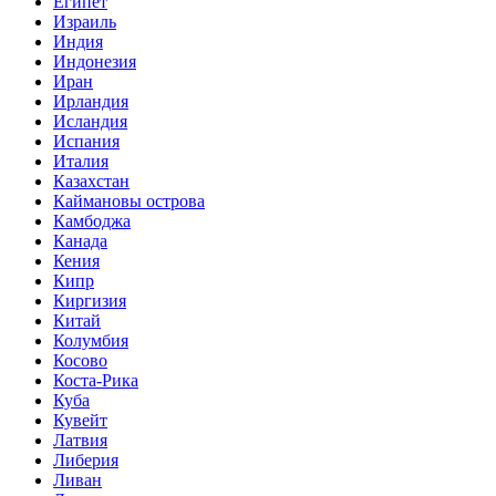
Египет
Израиль
Индия
Индонезия
Иран
Ирландия
Исландия
Испания
Италия
Казахстан
Каймановы острова
Камбоджа
Канада
Кения
Кипр
Киргизия
Китай
Колумбия
Косово
Коста-Рика
Куба
Кувейт
Латвия
Либерия
Ливан