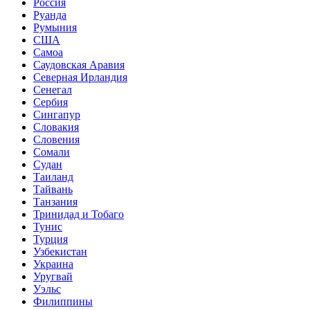
Россия
Руанда
Румыния
США
Самоа
Саудовская Аравия
Северная Ирландия
Сенегал
Сербия
Сингапур
Словакия
Словения
Сомали
Судан
Таиланд
Тайвань
Танзания
Тринидад и Тобаго
Тунис
Турция
Узбекистан
Украина
Уругвай
Уэльс
Филиппины