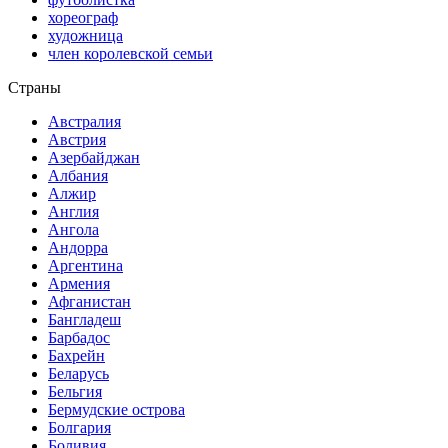
хореограф
художница
член королевской семьи
Страны
Австралия
Австрия
Азербайджан
Албания
Алжир
Англия
Ангола
Андорра
Аргентина
Армения
Афганистан
Бангладеш
Барбадос
Бахрейн
Беларусь
Бельгия
Бермудские острова
Болгария
Боливия