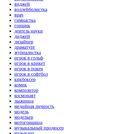
виджей
воллейболистка
врач
гимнастка
гонщик
деятель науки
диджей
дизайнер
драматург
журналистка
игрок в гольф
игрок в крикет
игрок в покер
игрок в софтбол
кикбоксер
комик
композитор
космонавт
лыжница
медийная личность
модель
модельер
мотогонщица
музыкальный продюсер
музыкант