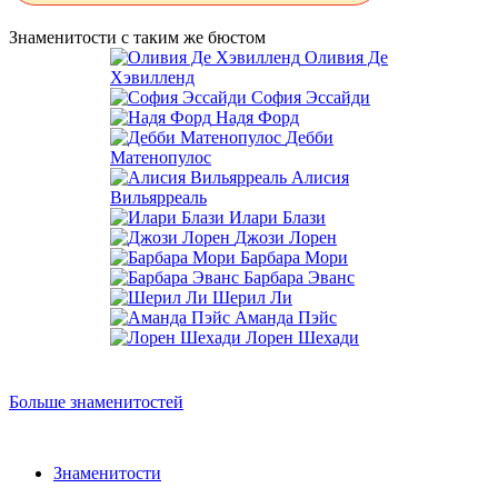
Знаменитости с таким же бюстом
Оливия Де
Хэвилленд
София Эссайди
Надя Форд
Дебби
Матенопулос
Алисия
Вильярреаль
Илари Блази
Джози Лорен
Барбара Мори
Барбара Эванс
Шерил Ли
Аманда Пэйс
Лорен Шехади
Больше знаменитостей
Знаменитости