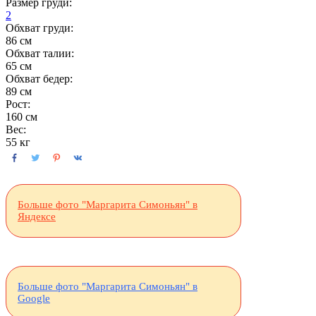
Размер груди:
2
Обхват груди:
86 см
Обхват талии:
65 см
Обхват бедер:
89 см
Рост:
160 см
Вес:
55 кг
Больше фото "Маргарита Симоньян" в
Яндексе
Больше фото "Маргарита Симоньян" в
Google