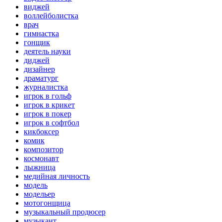
виджей
воллейболистка
врач
гимнастка
гонщик
деятель науки
диджей
дизайнер
драматург
журналистка
игрок в гольф
игрок в крикет
игрок в покер
игрок в софтбол
кикбоксер
комик
композитор
космонавт
лыжница
медийная личность
модель
модельер
мотогонщица
музыкальный продюсер
музыкант