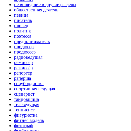
не вошедшие в другие разделы
общественная деятель
певица
писатель
пловец
политик
поэтесса
предприниматель
продюсер
продюссер
радиоведущая
режиссер
режиссёр
репортер
рэперша
сноубордистка
спортивная ведущая
сценарист
танцовщица
телеведущая
теннисист
фигуристка
фитнес-модель
фотограф
футболистка