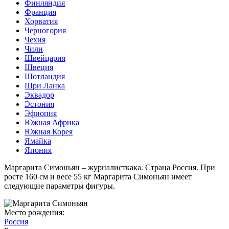
Финляндия
Франция
Хорватия
Черногория
Чехия
Чили
Швейцария
Швеция
Шотландия
Шри Ланка
Эквадор
Эстония
Эфиопия
Южная Африка
Южная Корея
Ямайка
Япония
Маргарита Симоньян – журналисткака. Страна Россия. При
росте 160 см и весе 55 кг Маргарита Симоньян имеет
следующие параметры фигуры.
Место рождения:
Россия