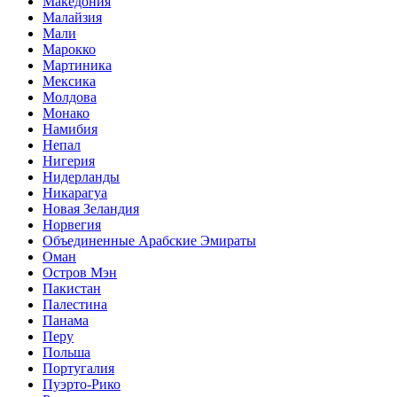
Македония
Малайзия
Мали
Марокко
Мартиника
Мексика
Молдова
Монако
Намибия
Непал
Нигерия
Нидерланды
Никарагуа
Новая Зеландия
Норвегия
Объединенные Арабские Эмираты
Оман
Остров Мэн
Пакистан
Палестина
Панама
Перу
Польша
Португалия
Пуэрто-Рико