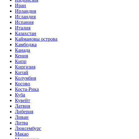
Иран
Ирландия
Исландия
Испания
Италия
Казахстан
Каймановы острова
Камбоджа
Канада
Кения
Кипр
Киргизия
Китай
Колумбия
Косово
Коста-Рика
Куба
Кувейт
Латвия
Либерия
Ливан
Литва
Люксембург
Макао