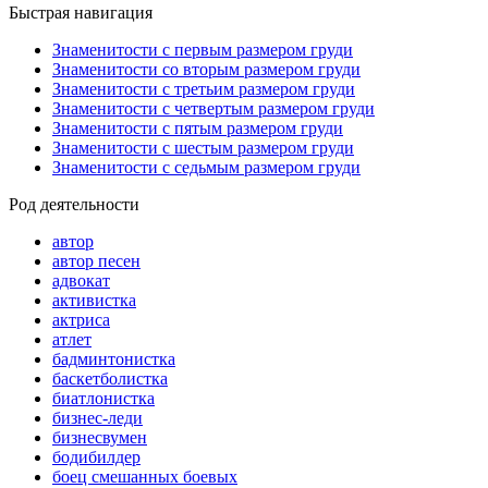
Быстрая навигация
Знаменитости с первым размером груди
Знаменитости со вторым размером груди
Знаменитости с третьим размером груди
Знаменитости с четвертым размером груди
Знаменитости с пятым размером груди
Знаменитости с шестым размером груди
Знаменитости с седьмым размером груди
Род деятельности
автор
автор песен
адвокат
активистка
актриса
атлет
бадминтонистка
баскетболистка
биатлонистка
бизнес-леди
бизнесвумен
бодибилдер
боец смешанных боевых