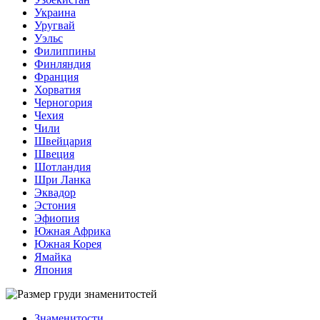
Украина
Уругвай
Уэльс
Филиппины
Финляндия
Франция
Хорватия
Черногория
Чехия
Чили
Швейцария
Швеция
Шотландия
Шри Ланка
Эквадор
Эстония
Эфиопия
Южная Африка
Южная Корея
Ямайка
Япония
Знаменитости