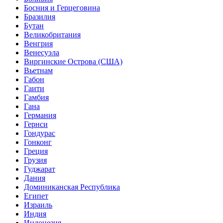
Босния и Герцеговина
Бразилия
Бутан
Великобритания
Венгрия
Венесуэла
Виргинские Острова (США)
Вьетнам
Габон
Гаити
Гамбия
Гана
Германия
Гернси
Гондурас
Гонконг
Греция
Грузия
Гуджарат
Дания
Доминиканская Республика
Египет
Израиль
Индия
Индонезия