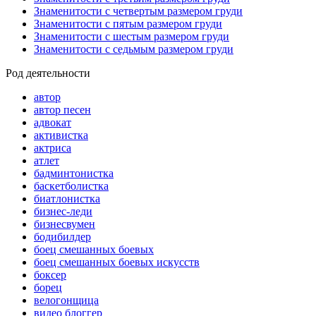
Знаменитости с четвертым размером груди
Знаменитости с пятым размером груди
Знаменитости с шестым размером груди
Знаменитости с седьмым размером груди
Род деятельности
автор
автор песен
адвокат
активистка
актриса
атлет
бадминтонистка
баскетболистка
биатлонистка
бизнес-леди
бизнесвумен
бодибилдер
боец смешанных боевых
боец смешанных боевых искусств
боксер
борец
велогонщица
видео блоггер