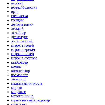
виджей
воллейболистка
врач
гимнастка
гонщик
деятель науки
диджей
дизайнер
драматург
журналистка
игрок в гольф
игрок в крикет
игрок в покер
игрок в софтбол
кикбоксер
комик
композитор
космонавт
лыжница
медийная личность
модель
модельер
мотогонщица
музыкальный продюсер
музыкант