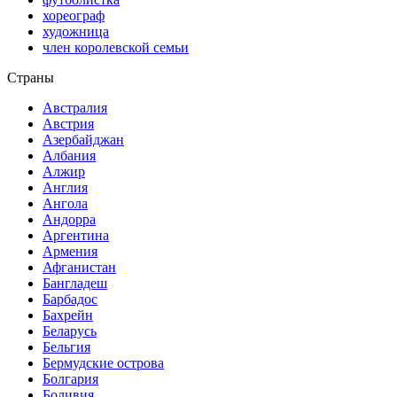
хореограф
художница
член королевской семьи
Страны
Австралия
Австрия
Азербайджан
Албания
Алжир
Англия
Ангола
Андорра
Аргентина
Армения
Афганистан
Бангладеш
Барбадос
Бахрейн
Беларусь
Бельгия
Бермудские острова
Болгария
Боливия