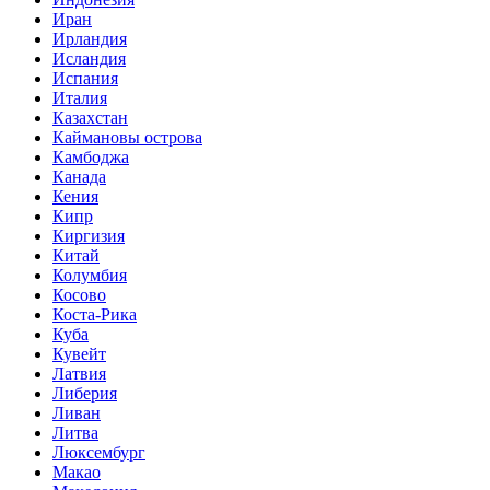
Иран
Ирландия
Исландия
Испания
Италия
Казахстан
Каймановы острова
Камбоджа
Канада
Кения
Кипр
Киргизия
Китай
Колумбия
Косово
Коста-Рика
Куба
Кувейт
Латвия
Либерия
Ливан
Литва
Люксембург
Макао