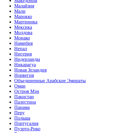
Македония
Малайзия
Мали
Марокко
Мартиника
Мексика
Молдова
Монако
Намибия
Непал
Нигерия
Нидерланды
Никарагуа
Новая Зеландия
Норвегия
Объединенные Арабские Эмираты
Оман
Остров Мэн
Пакистан
Палестина
Панама
Перу
Польша
Португалия
Пуэрто-Рико