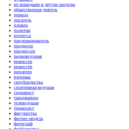
не вошедшие в другие разделы
общественная деятель
певица
писатель
пловец
политик
поэтесса
предприниматель
продюсер
продюссер
радиоведущая
режиссер
режиссёр
репортер
рэперша
сноубордистка
спортивная ведущая
сценарист
танцовщица
телеведущая
теннисист
фигуристка
фитнес-модель
фотограф
футболистка