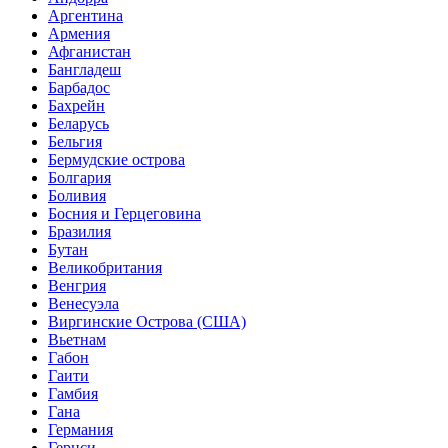
Аргентина
Армения
Афганистан
Бангладеш
Барбадос
Бахрейн
Беларусь
Бельгия
Бермудские острова
Болгария
Боливия
Босния и Герцеговина
Бразилия
Бутан
Великобритания
Венгрия
Венесуэла
Виргинские Острова (США)
Вьетнам
Габон
Гаити
Гамбия
Гана
Германия
Гернси