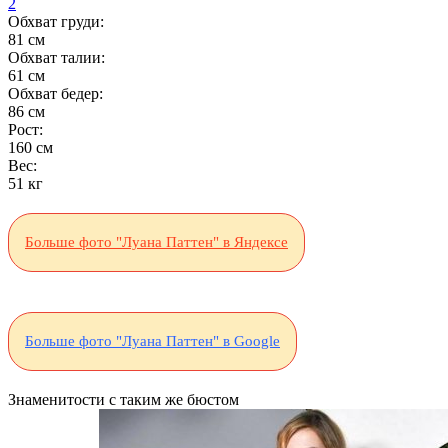
2
Обхват груди:
81 см
Обхват талии:
61 см
Обхват бедер:
86 см
Рост:
160 см
Вес:
51 кг
Больше фото "Луана Паттен" в Яндексе
Больше фото "Луана Паттен" в Google
Знаменитости с таким же бюстом