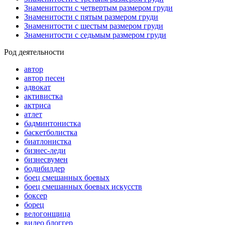
Знаменитости с четвертым размером груди
Знаменитости с пятым размером груди
Знаменитости с шестым размером груди
Знаменитости с седьмым размером груди
Род деятельности
автор
автор песен
адвокат
активистка
актриса
атлет
бадминтонистка
баскетболистка
биатлонистка
бизнес-леди
бизнесвумен
бодибилдер
боец смешанных боевых
боец смешанных боевых искусств
боксер
борец
велогонщица
видео блоггер