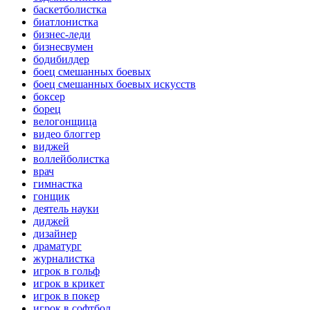
баскетболистка
биатлонистка
бизнес-леди
бизнесвумен
бодибилдер
боец смешанных боевых
боец смешанных боевых искусств
боксер
борец
велогонщица
видео блоггер
виджей
воллейболистка
врач
гимнастка
гонщик
деятель науки
диджей
дизайнер
драматург
журналистка
игрок в гольф
игрок в крикет
игрок в покер
игрок в софтбол