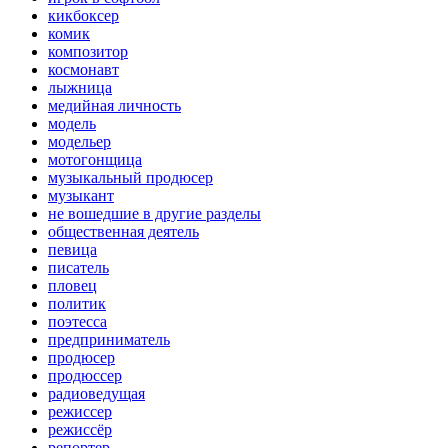
кикбоксер
комик
композитор
космонавт
лыжница
медийная личность
модель
модельер
мотогонщица
музыкальный продюсер
музыкант
не вошедшие в другие разделы
общественная деятель
певица
писатель
пловец
политик
поэтесса
предприниматель
продюсер
продюссер
радиоведущая
режиссер
режиссёр
репортер