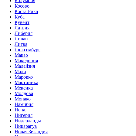
Колумбия
Косово
Коста-Рика
Куба
Кувейт
Латвия
Либерия
Ливан
Литва
Люксембург
Макао
Македония
Малайзия
Мали
Марокко
Мартиника
Мексика
Молдова
Монако
Намибия
Непал
Нигерия
Нидерланды
Никарагуа
Новая Зеландия