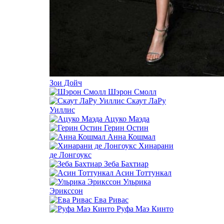
Зои Дойч
Шэрон Смолл
Скаут ЛаРу
Уиллис
Ацуко Маэда
Герин Остин
Анна Кошмал
Хинарани
де Лонгоукс
Зеба Бахтиар
Асин Тоттункал
Ульрика
Эрикссон
Ева Ривас
Руфа Маэ Кинто