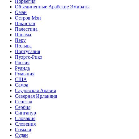
Норвегия
Объединенные Арабские Эмираты
Оман
Остров Мэн
Пакистан
Палестина
Панама
Перу
Польша
Португалия
Пуэрто-Рико
Россия
Руанда
Румыния
США
Самоа
Саудовская Аравия
Северная Ирландия
Сенегал
Сербия
Сингапур
Словакия
Словения
Сомали
Судан