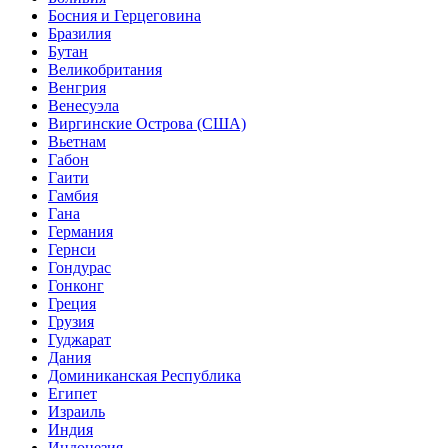
Босния и Герцеговина
Бразилия
Бутан
Великобритания
Венгрия
Венесуэла
Виргинские Острова (США)
Вьетнам
Габон
Гаити
Гамбия
Гана
Германия
Гернси
Гондурас
Гонконг
Греция
Грузия
Гуджарат
Дания
Доминиканская Республика
Египет
Израиль
Индия
Индонезия