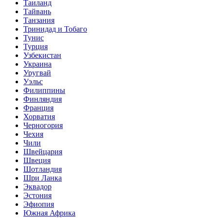
Таиланд
Тайвань
Танзания
Тринидад и Тобаго
Тунис
Турция
Узбекистан
Украина
Уругвай
Уэльс
Филиппины
Финляндия
Франция
Хорватия
Черногория
Чехия
Чили
Швейцария
Швеция
Шотландия
Шри Ланка
Эквадор
Эстония
Эфиопия
Южная Африка