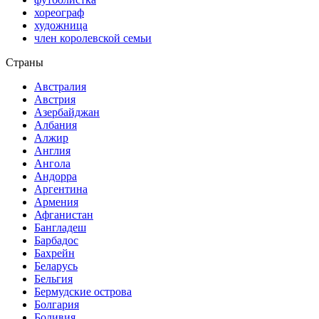
хореограф
художница
член королевской семьи
Страны
Австралия
Австрия
Азербайджан
Албания
Алжир
Англия
Ангола
Андорра
Аргентина
Армения
Афганистан
Бангладеш
Барбадос
Бахрейн
Беларусь
Бельгия
Бермудские острова
Болгария
Боливия