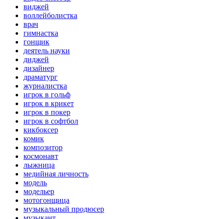
виджей
воллейболистка
врач
гимнастка
гонщик
деятель науки
диджей
дизайнер
драматург
журналистка
игрок в гольф
игрок в крикет
игрок в покер
игрок в софтбол
кикбоксер
комик
композитор
космонавт
лыжница
медийная личность
модель
модельер
мотогонщица
музыкальный продюсер
музыкант