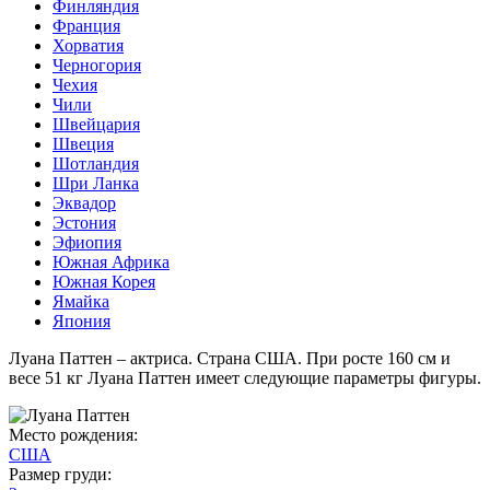
Финляндия
Франция
Хорватия
Черногория
Чехия
Чили
Швейцария
Швеция
Шотландия
Шри Ланка
Эквадор
Эстония
Эфиопия
Южная Африка
Южная Корея
Ямайка
Япония
Луана Паттен – актриса. Страна США. При росте 160 см и
весе 51 кг Луана Паттен имеет следующие параметры фигуры.
Место рождения:
США
Размер груди: