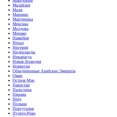
Македония
Малайзия
Мали
Марокко
Мартиника
Мексика
Молдова
Монако
Намибия
Непал
Нигерия
Нидерланды
Никарагуа
Новая Зеландия
Норвегия
Объединенные Арабские Эмираты
Оман
Остров Мэн
Пакистан
Палестина
Панама
Перу
Польша
Португалия
Пуэрто-Рико