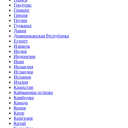
Гондурас
Гонконг
Греция
Грузия
Гуджарат
Дания
Доминиканская Республика
Египет
Израиль
Индия
Индонезия
Иран
Ирландия
Исландия
Испания
Италия
Казахстан
Каймановы острова
Камбоджа
Канада
Кения
Кипр
Киргизия
Китай