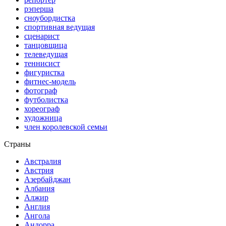
рэперша
сноубордистка
спортивная ведущая
сценарист
танцовщица
телеведущая
теннисист
фигуристка
фитнес-модель
фотограф
футболистка
хореограф
художница
член королевской семьи
Страны
Австралия
Австрия
Азербайджан
Албания
Алжир
Англия
Ангола
Андорра