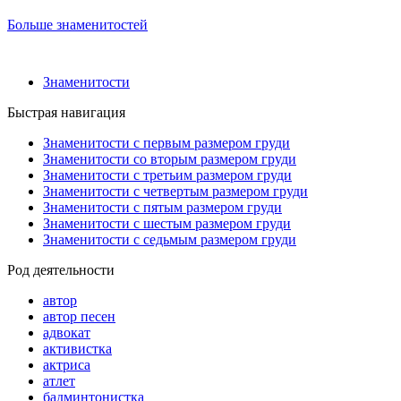
Больше знаменитостей
Знаменитости
Быстрая навигация
Знаменитости с первым размером груди
Знаменитости со вторым размером груди
Знаменитости с третьим размером груди
Знаменитости с четвертым размером груди
Знаменитости с пятым размером груди
Знаменитости с шестым размером груди
Знаменитости с седьмым размером груди
Род деятельности
автор
автор песен
адвокат
активистка
актриса
атлет
бадминтонистка