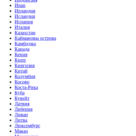
Иран
Ирландия
Исландия
Испания
Италия
Казахстан
Каймановы острова
Камбоджа
Канада
Кения
Кипр
Киргизия
Китай
Колумбия
Косово
Коста-Рика
Куба
Кувейт
Латвия
Либерия
Ливан
Литва
Люксембург
Макао