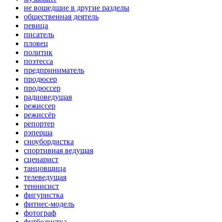
не вошедшие в другие разделы
общественная деятель
певица
писатель
пловец
политик
поэтесса
предприниматель
продюсер
продюссер
радиоведущая
режиссер
режиссёр
репортер
рэперша
сноубордистка
спортивная ведущая
сценарист
танцовщица
телеведущая
теннисист
фигуристка
фитнес-модель
фотограф
футболистка