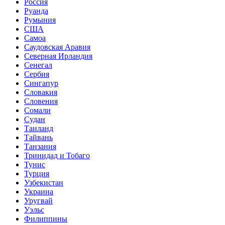
Россия
Руанда
Румыния
США
Самоа
Саудовская Аравия
Северная Ирландия
Сенегал
Сербия
Сингапур
Словакия
Словения
Сомали
Судан
Таиланд
Тайвань
Танзания
Тринидад и Тобаго
Тунис
Турция
Узбекистан
Украина
Уругвай
Уэльс
Филиппины