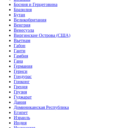
Босния и Герцеговина
Бразилия
Бутан
Великобритания
Венгрия
Венесуэла
Виргинские Острова (США)
Вьетнам
Габон
Гаити
Гамбия
Гана
Германия
Гернси
Гондурас
Гонконг
Греция
Грузия
Гуджарат
Дания
Доминиканская Республика
Египет
Израиль
Индия
Индонезия