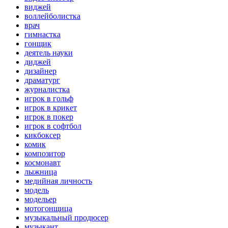
виджей
воллейболистка
врач
гимнастка
гонщик
деятель науки
диджей
дизайнер
драматург
журналистка
игрок в гольф
игрок в крикет
игрок в покер
игрок в софтбол
кикбоксер
комик
композитор
космонавт
лыжница
медийная личность
модель
модельер
мотогонщица
музыкальный продюсер
музыкант