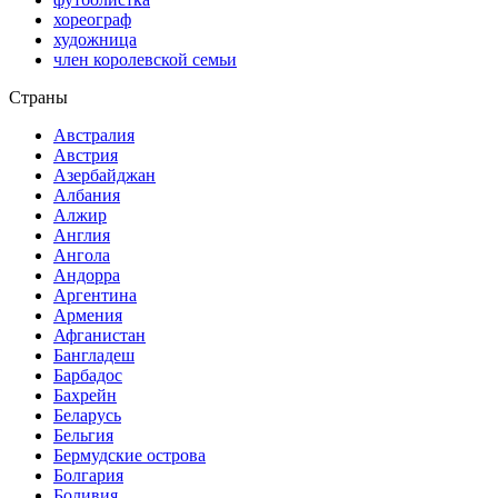
хореограф
художница
член королевской семьи
Страны
Австралия
Австрия
Азербайджан
Албания
Алжир
Англия
Ангола
Андорра
Аргентина
Армения
Афганистан
Бангладеш
Барбадос
Бахрейн
Беларусь
Бельгия
Бермудские острова
Болгария
Боливия