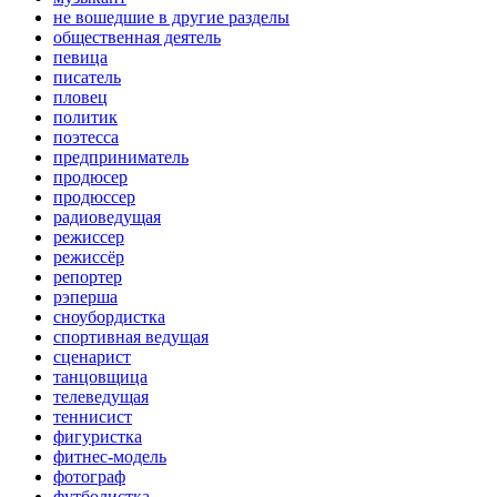
не вошедшие в другие разделы
общественная деятель
певица
писатель
пловец
политик
поэтесса
предприниматель
продюсер
продюссер
радиоведущая
режиссер
режиссёр
репортер
рэперша
сноубордистка
спортивная ведущая
сценарист
танцовщица
телеведущая
теннисист
фигуристка
фитнес-модель
фотограф
футболистка