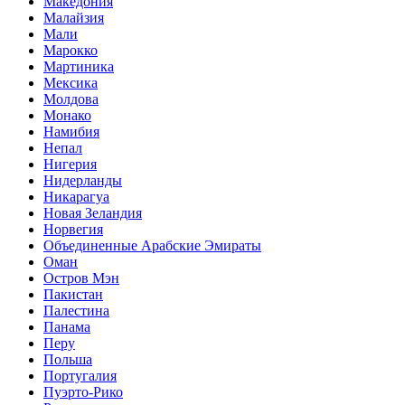
Македония
Малайзия
Мали
Марокко
Мартиника
Мексика
Молдова
Монако
Намибия
Непал
Нигерия
Нидерланды
Никарагуа
Новая Зеландия
Норвегия
Объединенные Арабские Эмираты
Оман
Остров Мэн
Пакистан
Палестина
Панама
Перу
Польша
Португалия
Пуэрто-Рико