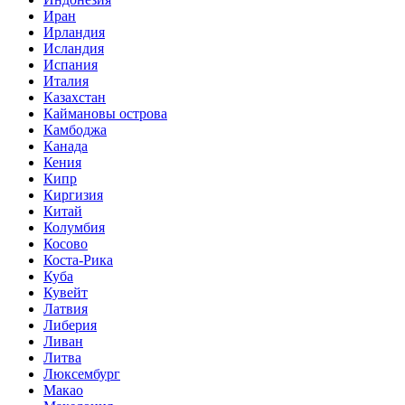
Иран
Ирландия
Исландия
Испания
Италия
Казахстан
Каймановы острова
Камбоджа
Канада
Кения
Кипр
Киргизия
Китай
Колумбия
Косово
Коста-Рика
Куба
Кувейт
Латвия
Либерия
Ливан
Литва
Люксембург
Макао