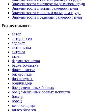
Знаменитости с четвертым размером груди
Знаменитости с пятым размером груди
Знаменитости с шестым размером груди
Знаменитости с седьмым размером груди
Род деятельности
автор
автор песен
адвокат
активистка
актриса
атлет
бадминтонистка
баскетболистка
биатлонистка
бизнес-леди
бизнесвумен
бодибилдер
боец смешанных боевых
боец смешанных боевых искусств
боксер
борец
велогонщица
видео блоггер