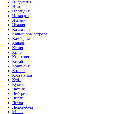
Индонезия
Иран
Ирландия
Исландия
Испания
Италия
Казахстан
Каймановы острова
Камбоджа
Канада
Кения
Кипр
Киргизия
Китай
Колумбия
Косово
Коста-Рика
Куба
Кувейт
Латвия
Либерия
Ливан
Литва
Люксембург
Макао