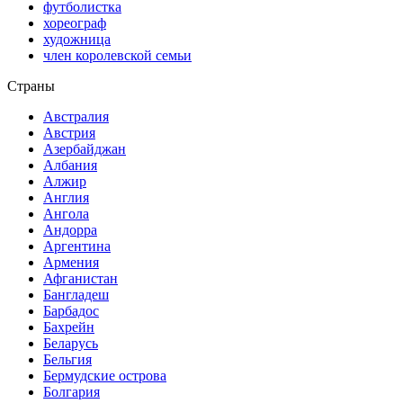
футболистка
хореограф
художница
член королевской семьи
Страны
Австралия
Австрия
Азербайджан
Албания
Алжир
Англия
Ангола
Андорра
Аргентина
Армения
Афганистан
Бангладеш
Барбадос
Бахрейн
Беларусь
Бельгия
Бермудские острова
Болгария