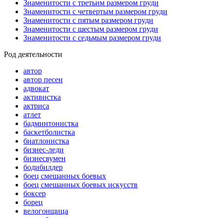
Знаменитости с третьим размером груди
Знаменитости с четвертым размером груди
Знаменитости с пятым размером груди
Знаменитости с шестым размером груди
Знаменитости с седьмым размером груди
Род деятельности
автор
автор песен
адвокат
активистка
актриса
атлет
бадминтонистка
баскетболистка
биатлонистка
бизнес-леди
бизнесвумен
бодибилдер
боец смешанных боевых
боец смешанных боевых искусств
боксер
борец
велогонщица