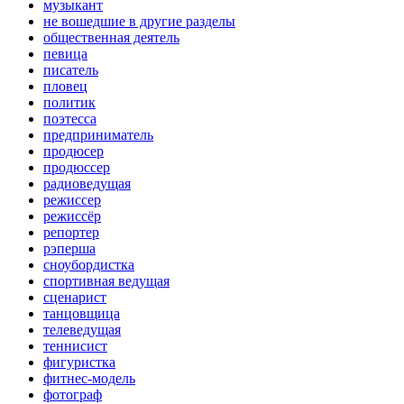
музыкант
не вошедшие в другие разделы
общественная деятель
певица
писатель
пловец
политик
поэтесса
предприниматель
продюсер
продюссер
радиоведущая
режиссер
режиссёр
репортер
рэперша
сноубордистка
спортивная ведущая
сценарист
танцовщица
телеведущая
теннисист
фигуристка
фитнес-модель
фотограф