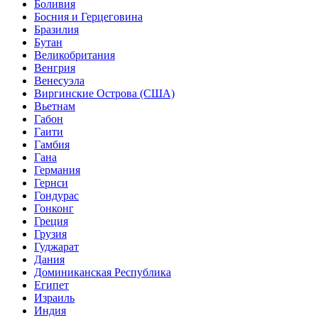
Боливия
Босния и Герцеговина
Бразилия
Бутан
Великобритания
Венгрия
Венесуэла
Виргинские Острова (США)
Вьетнам
Габон
Гаити
Гамбия
Гана
Германия
Гернси
Гондурас
Гонконг
Греция
Грузия
Гуджарат
Дания
Доминиканская Республика
Египет
Израиль
Индия