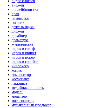
видео блоггер
виджей
воллейболистка
врач
гимнастка
гонщик
деятель науки
диджей
дизайнер
драматург
журналистка
игрок в гольф
игрок в крикет
игрок в покер
игрок в софтбол
кикбоксер
комик
композитор
космонавт
лыжница
медийная личность
модель
модельер
мотогонщица
музыкальный продюсер