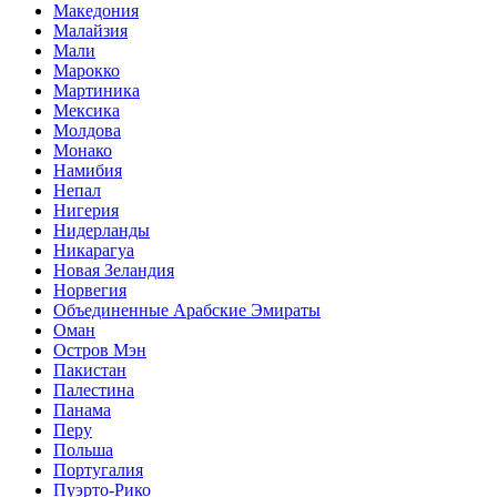
Македония
Малайзия
Мали
Марокко
Мартиника
Мексика
Молдова
Монако
Намибия
Непал
Нигерия
Нидерланды
Никарагуа
Новая Зеландия
Норвегия
Объединенные Арабские Эмираты
Оман
Остров Мэн
Пакистан
Палестина
Панама
Перу
Польша
Португалия
Пуэрто-Рико