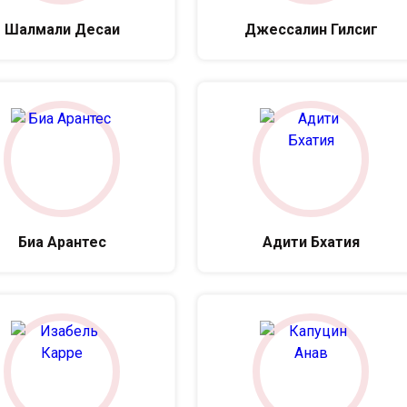
Шалмали Десаи
Джессалин Гилсиг
Биа Арантес
Адити Бхатия