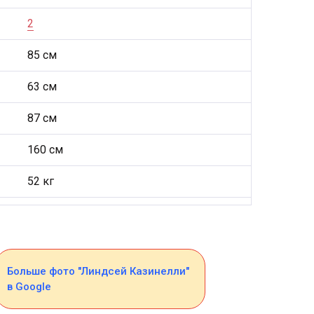
2
85 см
63 см
87 см
160 см
52 кг
Больше фото "Линдсей Казинелли"
в Google