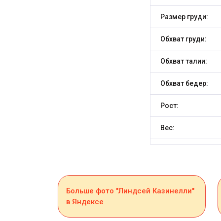
Размер груди:
Обхват груди:
Обхват талии:
Обхват бедер:
Рост:
Вес:
Больше фото "Линдсей Казинелли"
в Яндексе