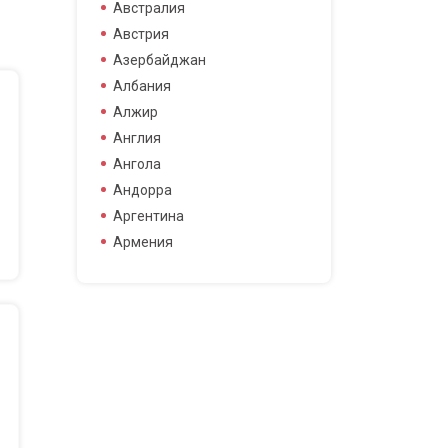
боец смешанных боевых
Австралия
боец смешанных боевых
Австрия
искусств
Азербайджан
боксер
Албания
борец
Алжир
велогонщица
Англия
видео блоггер
Ангола
виджей
Андорра
воллейболистка
Аргентина
врач
Армения
гимнастка
Афганистан
гонщик
Бангладеш
деятель науки
Барбадос
диджей
Бахрейн
дизайнер
Беларусь
драматург
Бельгия
журналистка
Бермудские острова
игрок в гольф