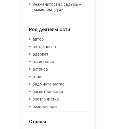
Знаменитости с седьмым
размером груди
Род деятельности
автор
автор песен
адвокат
активистка
актриса
атлет
бадминтонистка
баскетболистка
биатлонистка
бизнес-леди
бизнесвумен
Страны
бодибилдер