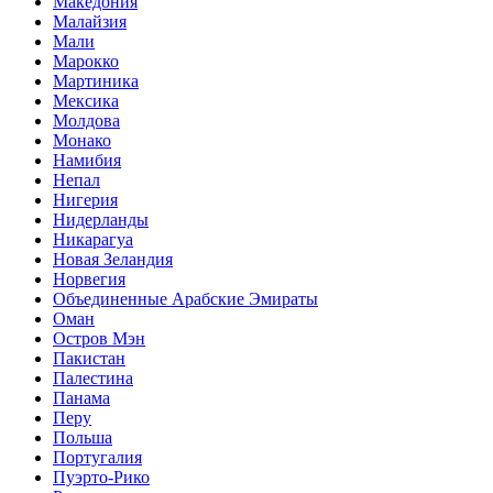
Македония
Малайзия
Мали
Марокко
Мартиника
Мексика
Молдова
Монако
Намибия
Непал
Нигерия
Нидерланды
Никарагуа
Новая Зеландия
Норвегия
Объединенные Арабские Эмираты
Оман
Остров Мэн
Пакистан
Палестина
Панама
Перу
Польша
Португалия
Пуэрто-Рико