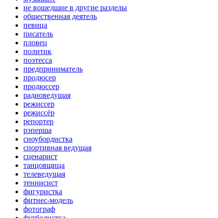
не вошедшие в другие разделы
общественная деятель
певица
писатель
пловец
политик
поэтесса
предприниматель
продюсер
продюссер
радиоведущая
режиссер
режиссёр
репортер
рэперша
сноубордистка
спортивная ведущая
сценарист
танцовщица
телеведущая
теннисист
фигуристка
фитнес-модель
фотограф
футболистка