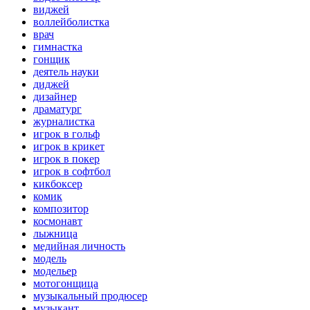
виджей
воллейболистка
врач
гимнастка
гонщик
деятель науки
диджей
дизайнер
драматург
журналистка
игрок в гольф
игрок в крикет
игрок в покер
игрок в софтбол
кикбоксер
комик
композитор
космонавт
лыжница
медийная личность
модель
модельер
мотогонщица
музыкальный продюсер
музыкант