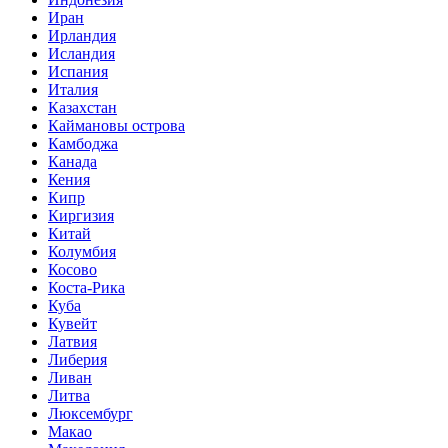
Иран
Ирландия
Исландия
Испания
Италия
Казахстан
Каймановы острова
Камбоджа
Канада
Кения
Кипр
Киргизия
Китай
Колумбия
Косово
Коста-Рика
Куба
Кувейт
Латвия
Либерия
Ливан
Литва
Люксембург
Макао