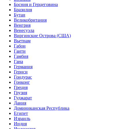
Босния и Герцеговина
Бразилия
Бутан
Великобритания
Венгрия
Венесуэла
Виргинские Острова (США)
Вьетнам
Габон
Гаити
Гамбия
Гана
Германия
Гернси
Гондурас
Гонконг
Греция
Грузия
Гуджарат
Дания
Доминиканская Республика
Египет
Израиль
Индия
Индонезия