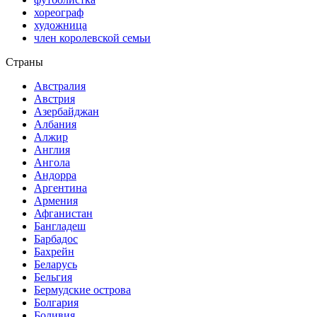
хореограф
художница
член королевской семьи
Страны
Австралия
Австрия
Азербайджан
Албания
Алжир
Англия
Ангола
Андорра
Аргентина
Армения
Афганистан
Бангладеш
Барбадос
Бахрейн
Беларусь
Бельгия
Бермудские острова
Болгария
Боливия