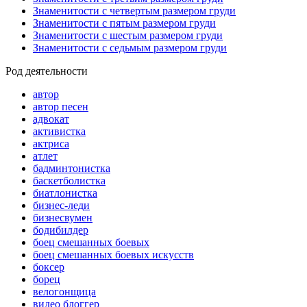
Знаменитости с четвертым размером груди
Знаменитости с пятым размером груди
Знаменитости с шестым размером груди
Знаменитости с седьмым размером груди
Род деятельности
автор
автор песен
адвокат
активистка
актриса
атлет
бадминтонистка
баскетболистка
биатлонистка
бизнес-леди
бизнесвумен
бодибилдер
боец смешанных боевых
боец смешанных боевых искусств
боксер
борец
велогонщица
видео блоггер