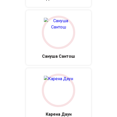
Сануша Сантош
Карена Даун