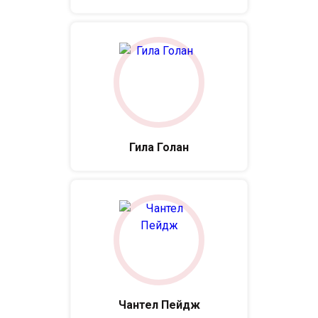
Гила Голан
Чантел Пейдж