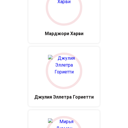
Марджори Харви
Джулия Эллетра Гориетти