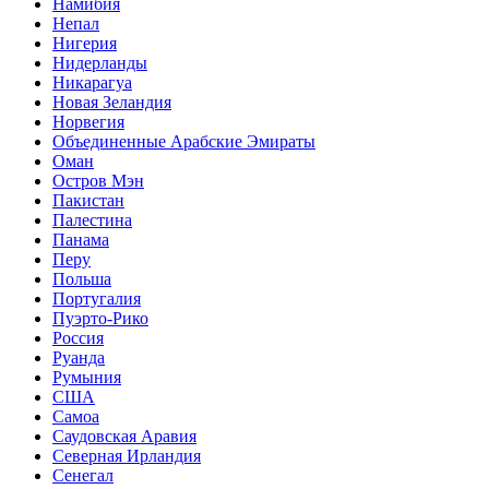
Намибия
Непал
Нигерия
Нидерланды
Никарагуа
Новая Зеландия
Норвегия
Объединенные Арабские Эмираты
Оман
Остров Мэн
Пакистан
Палестина
Панама
Перу
Польша
Португалия
Пуэрто-Рико
Россия
Руанда
Румыния
США
Самоа
Саудовская Аравия
Северная Ирландия
Сенегал