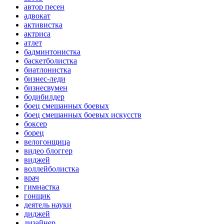
автор песен
адвокат
активистка
актриса
атлет
бадминтонистка
баскетболистка
биатлонистка
бизнес-леди
бизнесвумен
бодибилдер
боец смешанных боевых
боец смешанных боевых искусств
боксер
борец
велогонщица
видео блоггер
виджей
воллейболистка
врач
гимнастка
гонщик
деятель науки
диджей
дизайнер