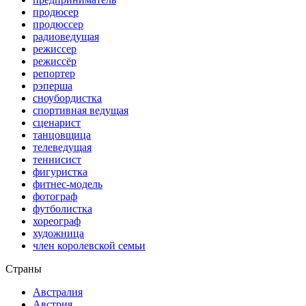
продюсер
продюссер
радиоведущая
режиссер
режиссёр
репортер
рэперша
сноубордистка
спортивная ведущая
сценарист
танцовщица
телеведущая
теннисист
фигуристка
фитнес-модель
фотограф
футболистка
хореограф
художница
член королевской семьи
Страны
Австралия
Австрия