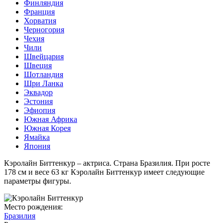
Финляндия
Франция
Хорватия
Черногория
Чехия
Чили
Швейцария
Швеция
Шотландия
Шри Ланка
Эквадор
Эстония
Эфиопия
Южная Африка
Южная Корея
Ямайка
Япония
Кэролайн Биттенкур – актриса. Страна Бразилия. При росте
178 см и весе 63 кг Кэролайн Биттенкур имеет следующие
параметры фигуры.
Место рождения:
Бразилия