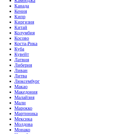
Камбоджа
Канада
Кения
Кипр
Киргизия
Китай
Колумбия
Косово
Коста-Рика
Куба
Кувейт
Латвия
Либерия
Ливан
Литва
Люксембург
Макао
Македония
Малайзия
Мали
Марокко
Мартиника
Мексика
Молдова
Монако