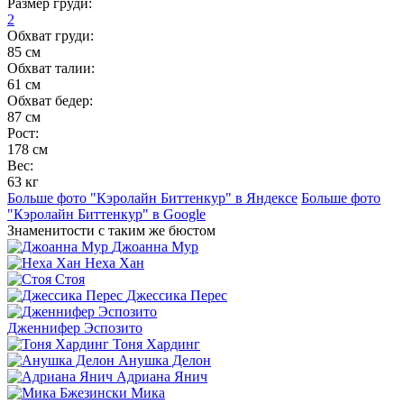
Размер груди:
2
Обхват груди:
85 см
Обхват талии:
61 см
Обхват бедер:
87 см
Рост:
178 см
Вес:
63 кг
Больше фото "Кэролайн Биттенкур" в Яндексе
Больше фото
"Кэролайн Биттенкур" в Google
Знаменитости с таким же бюстом
Джоанна Мур
Неха Хан
Стоя
Джессика Перес
Дженнифер Эспозито
Тоня Хардинг
Анушка Делон
Адриана Янич
Мика