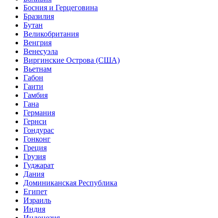
Босния и Герцеговина
Бразилия
Бутан
Великобритания
Венгрия
Венесуэла
Виргинские Острова (США)
Вьетнам
Габон
Гаити
Гамбия
Гана
Германия
Гернси
Гондурас
Гонконг
Греция
Грузия
Гуджарат
Дания
Доминиканская Республика
Египет
Израиль
Индия
Индонезия