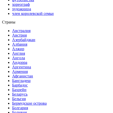
хореограф
художница
член королевской семьи
Страны
Австралия
Австрия
Азербайджан
Албания
Алжир
Англия
Ангола
Андорра
Аргентина
Армения
Афганистан
Бангладеш
Барбадос
Бахрейн
Беларусь
Бельгия
Бермудские острова
Болгария
Боливия