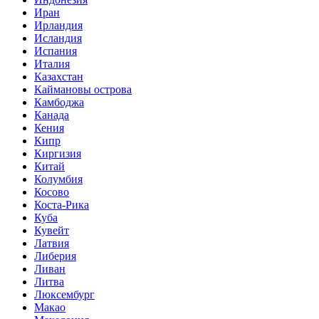
Иран
Ирландия
Исландия
Испания
Италия
Казахстан
Каймановы острова
Камбоджа
Канада
Кения
Кипр
Киргизия
Китай
Колумбия
Косово
Коста-Рика
Куба
Кувейт
Латвия
Либерия
Ливан
Литва
Люксембург
Макао